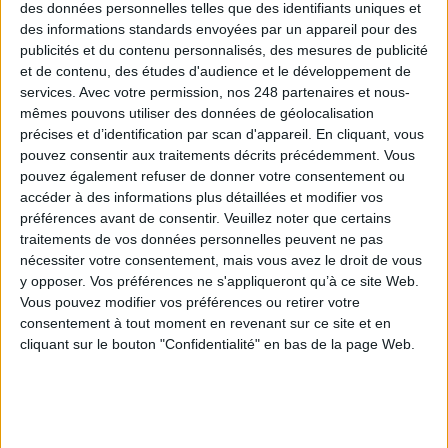
des données personnelles telles que des identifiants uniques et
internet. Retrouvez tous
des informations standards envoyées par un appareil pour des
vos magazines au format
publicités et du contenu personnalisés, des mesures de publicité
PDF, vos guides
et de contenu, des études d'audience et le développement de
pratiques pour les
services.
Avec votre permission, nos 248 partenaires et nous-
abonné·es Intégral, mais
mêmes pouvons utiliser des données de géolocalisation
aussi 10 ans d'archives.
précises et d’identification par scan d'appareil. En cliquant, vous
Archimag, c'est le
pouvez consentir aux traitements décrits précédemment. Vous
magazine qui vous
pouvez également refuser de donner votre consentement ou
accompagne dans votre
accéder à des informations plus détaillées et modifier vos
transformation digitale :
préférences avant de consentir.
Veuillez noter que certains
dématérialisation, droit de
traitements de vos données personnelles peuvent ne pas
l'information, gestion
nécessiter votre consentement, mais vous avez le droit de vous
documentaire,
y opposer. Vos préférences ne s'appliqueront qu’à ce site Web.
bibliothèques, archivage
Vous pouvez modifier vos préférences ou retirer votre
électronique, data,
consentement à tout moment en revenant sur ce site et en
intelligence artificielle...
cliquant sur le bouton "Confidentialité" en bas de la page Web.
Le respect de votre vie
privée est notre priorité.
Veuillez noter que
certains traitements de
vos données