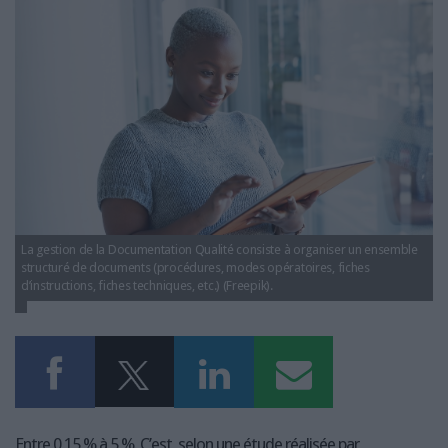
LES GUIDES PRATIQUES
digitalisation-procedures-qualite-structurer-
securiser-deployer.jpg
LES BASES DE DONNÉES
L'ESPACE EMPLOI
L'AGENDA
L'ANNUAIRE DES ACTEURS
LES LIVRES BLANCS
LES SUPPLÉMENTS
NOS OFFRES D'ABONNEMENTS
La gestion de la Documentation Qualité consiste à organiser un ensemble
structuré de documents (procédures, modes opératoires, fiches
d’instructions, fiches techniques, etc.) (Freepik).
Entre 0,15 % à 5 %. C’est, selon une étude réalisée par