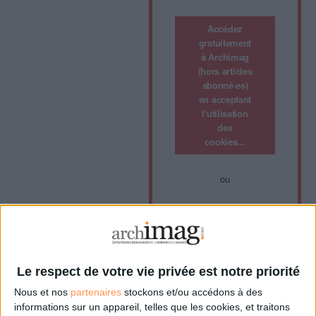
Accédez
gratuitement
à Archimag
(hors articles
abonné·es)
en acceptant
l'utilisation
des
cookies...
ou
Abonnez-vous à
Archimag et profitez de
tous les avantages.
Les abonnements
Le respect de votre vie privée est notre priorité
d'Archimag vous donnent
Nous et nos
partenaires
stockons et/ou accédons à des
un accès exclusif à
informations sur un appareil, telles que les cookies, et traitons
l'ensemble du site