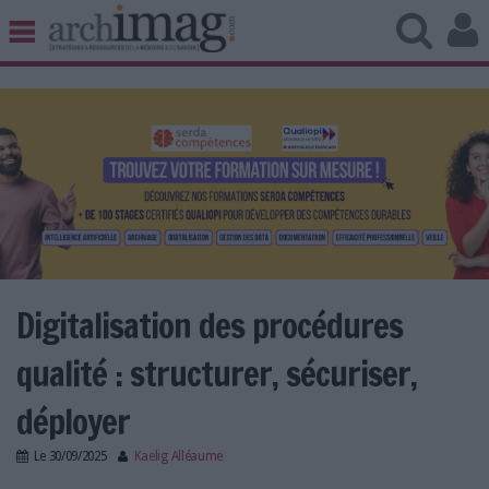
BIBLIOTHÈQUE ÉDITION
ARCHIVES PATRIMOINE
VEILLE DOCUMENTATION
DÉMAT CLOUD
UNIVERS DATA
TRAVAIL COLLABORATIF
VIE NUMÉRIQUE
NUMÉRIQUE RESPONSABLE
Digitalisation des procédures
qualité : structurer, sécuriser,
LES DOSSIERS
déployer
LES NEWSLETTERS
Le
30/09/2025
Kaelig Alléaume
LE MAGAZINE