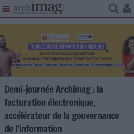
BIBLIOTHÈQUE ÉDITION
ARCHIVES PATRIMOINE
VEILLE DOCUMENTATION
DÉMAT CLOUD
UNIVERS DATA
TRAVAIL COLLABORATIF
VIE NUMÉRIQUE
NUMÉRIQUE RESPONSABLE
Demi-journée Archimag : la
facturation électronique,
LES DOSSIERS
accélérateur de la gouvernance
LES NEWSLETTERS
de l’information
LE MAGAZINE