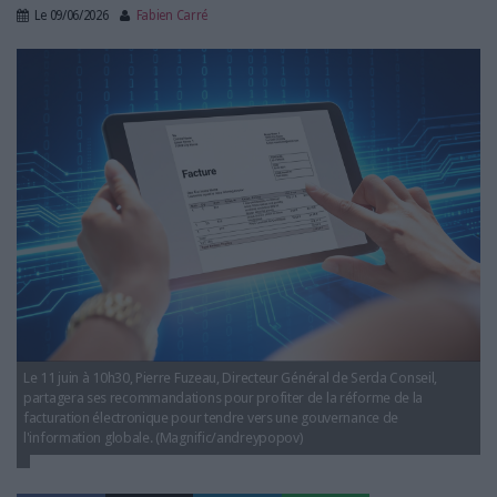
LES GUIDES PRATIQUES
Le
09/06/2026
Fabien Carré
LES BASES DE DONNÉES
gouvernance-information-facture-electronique-
L'ESPACE EMPLOI
serda-conseil-pierre-fuzeau.png
L'AGENDA
L'ANNUAIRE DES ACTEURS
LES LIVRES BLANCS
LES SUPPLÉMENTS
NOS OFFRES D'ABONNEMENTS
Le 11 juin à 10h30, Pierre Fuzeau, Directeur Général de Serda Conseil,
partagera ses recommandations pour profiter de la réforme de la
facturation électronique pour tendre vers une gouvernance de
l'information globale. (Magnific/andreypopov)