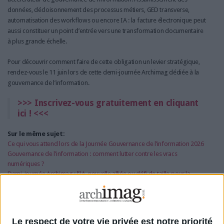
données, décloisonnement des processus métiers, GED transverse,
automatisation des workflows ou encore IA : la facture électronique peut
aussi constituer un point d’entrée vers une transformation documentaire
à plus grande échelle.
Pour découvrir comment faire de cette obligation un levier stratégique,
rendez-vous le 11 juin lors de cette demi-journée Archimag dédiée à la
gouvernance de l’information.
>>> Inscrivez-vous gratuitement en cliquant
ici ! <<<
Sur le même sujet:
Ce qui vous attend lors de la Journée Gouvernance de l’information 2026
Gouvernance de l’information : comment lutter contre les vracs
numériques ?
Demi-journée Archimag : l’IA, nouvelle alliée ou défi de taille pour la
gouvernance de l’information ?
Le respect de votre vie privée est notre priorité