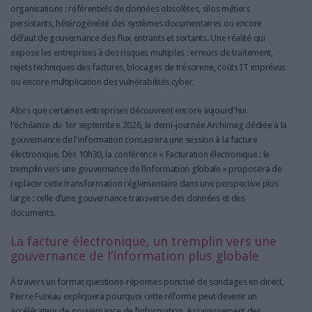
organisations : référentiels de données obsolètes, silos métiers
persistants, hétérogénéité des systèmes documentaires ou encore
défaut de gouvernance des flux entrants et sortants. Une réalité qui
expose les entreprises à des risques multiples : erreurs de traitement,
rejets techniques des factures, blocages de trésorerie, coûts IT imprévus
ou encore multiplication des vulnérabilités cyber.
Alors que certaines entreprises découvrent encore aujourd'hui
l'échéance du 1er septembre 2026, la demi-journée Archimag dédiée à la
gouvernance de l'information consacrera une session à la facture
électronique. Dès 10h30, la conférence « Facturation électronique : le
tremplin vers une gouvernance de l’information globale » proposera de
replacer cette transformation réglementaire dans une perspective plus
large : celle d’une gouvernance transverse des données et des
documents.
La facture électronique, un tremplin vers une
gouvernance de l’information plus globale
À travers un format questions-réponses ponctué de sondages en direct,
Pierre Fuzeau expliquera pourquoi cette réforme peut devenir un
accélérateur de gouvernance de l’information. Assainissement des