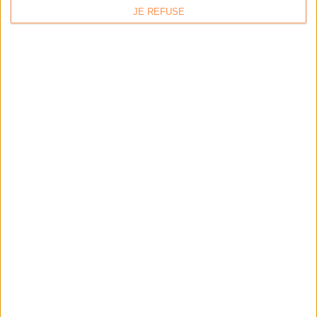
JE REFUSE
LES DERNIÈRES PARUTIONS