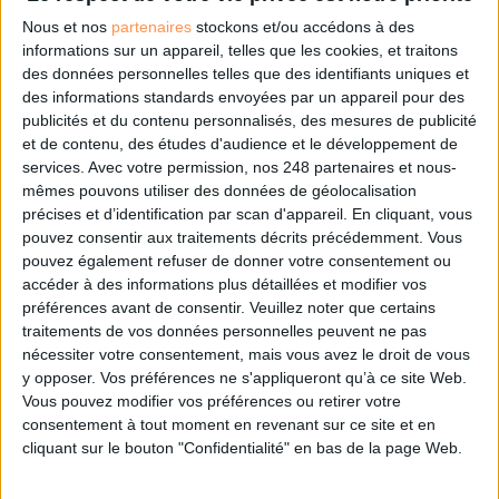
0 Commentaire
Nous et nos
partenaires
stockons et/ou accédons à des
informations sur un appareil, telles que les cookies, et traitons
Facture Électronique
Gouvernance De L'information
des données personnelles telles que des identifiants uniques et
des informations standards envoyées par un appareil pour des
publicités et du contenu personnalisés, des mesures de publicité
et de contenu, des études d'audience et le développement de
Connectez-vous
ou
inscrivez-vous
pour publier un commentaire
services.
Avec votre permission, nos 248 partenaires et nous-
mêmes pouvons utiliser des données de géolocalisation
précises et d’identification par scan d'appareil. En cliquant, vous
pouvez consentir aux traitements décrits précédemment. Vous
À LIRE SUR ARCHIMAG
pouvez également refuser de donner votre consentement ou
accéder à des informations plus détaillées et modifier vos
Konica Minolta reprend les fonds de commerce
préférences avant de consentir.
Veuillez noter que certains
d’OpenBee et de Doxense
traitements de vos données personnelles peuvent ne pas
nécessiter votre consentement, mais vous avez le droit de vous
y opposer. Vos préférences ne s'appliqueront qu’à ce site Web.
Vous pouvez modifier vos préférences ou retirer votre
consentement à tout moment en revenant sur ce site et en
La maturité numérique des entreprises françaises
cliquant sur le bouton "Confidentialité" en bas de la page Web.
laisse à désirer