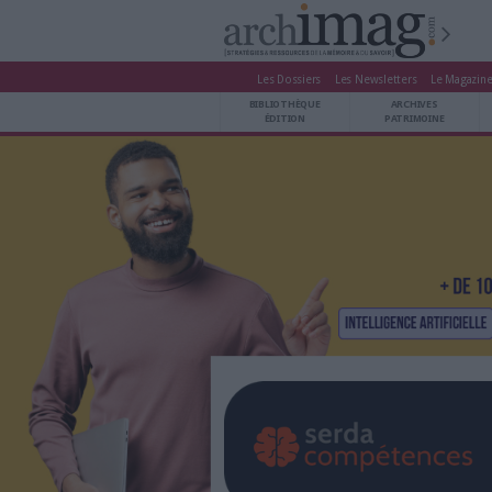
Les Dossiers
Les Newsle
BIBLIOTHÈQUE ÉDITION
BIBLIOTHÈQUE
ARCHIVES PATRIMOINE
ÉDITION
P
VEILLE DOCUMENTATION
DÉMAT CLOUD
UNIVERS DATA
TRAVAIL COLLABORATIF
VIE NUMÉRIQUE
NUMÉRIQUE RESPONSABLE
LES DOSSIERS