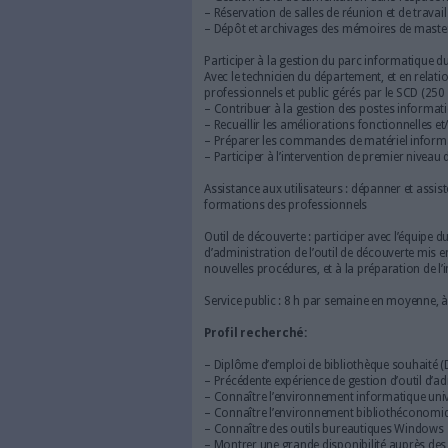
bibliothèques intégrées et ap
Rattachement hiérarchique d
documentaire, Service des ap
Missions:
Sous l’autorité de
l’informatique documentaire 
Participer à l’administratio
Avec l’administrateur des sys
(Direction des systèmes infor
à l’évolution des services i
– Gestion de la documentatio
– Réservation de salles de réu
– Dépôt et archivages des m
Participer à la gestion du pa
Avec le technicien du départem
professionnels et public gérés
– Contribuer à la gestion des 
– Recueillir les améliorations
– Préparer les commandes de 
– Participer à l’intervention