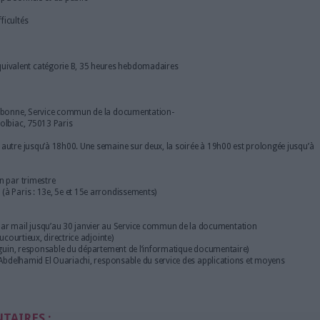
épanner et assister les utilisateurs ; actualiser et compléter les procé
ls
per avec l’équipe du département et le prestataire au projet de déploi
e découverte mis en place au SCD au cours du 1er semestre 2020 ; pa
 préparation de l’information et des formations, avec les services co
ine en moyenne, à la bibliothèque Pierre Mendès France + participati
thèque souhaité (DUT, EBD…)
stion d’outil d’administration informatique souhaitée
informatique universitaire
 bibliothéconomique
autiques Windows
ilité auprès des personnels et du public
de et y répondre
 remonter des difficultés