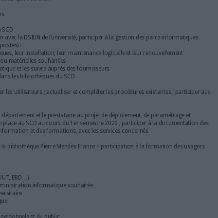
porte son appui à 30 bibliothèques associées.
u poste à pourvoir : Service Commun de la Documentation (SCD) , D
plications et moyens informatiques (3 agents)
s responsables du service des applications et moyens informatiques
:
n des applications informatiques bibliothéconomiques
tèmes du département et les responsables des services concernés, et
matiques et des usages numériques) de l’Université, participer à la m
nformatiques proposés au personnel et aux usagers des bibliothèques 
n dans l’espace numérique de travail
nion et de travail
émoires de masters
rc informatique du SCD
ent, et en relation avec la DSIUN de l’université, participer à la ges
 par le SCD (250 postes) :
postes informatiques, leur installation, leur maintenance logicielle e
 fonctionnelles et/ou matérielles souhaitées
matériel informatique et les suivre auprès des fournisseurs
 de premier niveau dans les bibliothèques du SCD