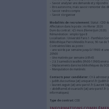
Assistance aux utilisateurs : d
formations des professionne
Outil de découverte : partici
d’administration de l’outil d
nouvelles procédures, et à la
Service public : 8 h par sema
Profil recherché:
– Diplôme d’emploi de biblio
– Précédente expérience de ge
– Connaître l’environnement 
– Connaître l’environnement
– Connaître des outils bure
– Montrer une grande disponib
– Savoir analyser une deman
– Etre autonome, mais savoir
– Savoir rendre compte
– Savoir s’organiser