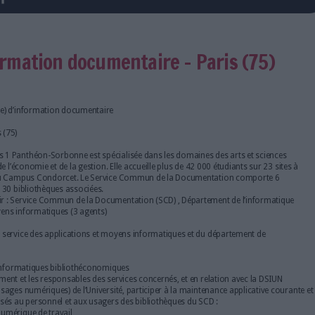
e l'emploi
) d'information documentaire –
n(e) technicien(ne) d’information documentaire
épartement:
Paris (75)
:
L’Université Paris 1 Panthéon-Sorbonne est spécialisée dans les do
nces politiques, de l’économie et de la gestion. Elle accueille plus de 
. Elle est membre du Campus Condorcet. Le Service Commun de la D