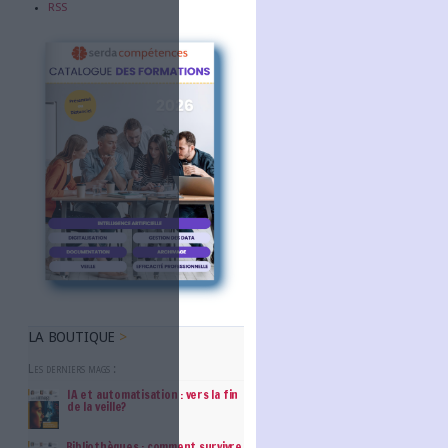
épartement de l’informatique
Abonnez-vous
 et du département de
NOUS SUIVRE
 en relation avec la DSIUN
Facebook
aintenance applicative courante et
Twitter
du SCD :
Linkedin
RSS
tion des parcs informatiques
t leur renouvellement