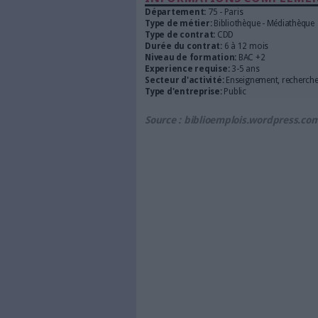
Modalités de recrutemen
Affectation dans le poste : mi
Dure du contrat : 4,5 mois (fé
Rémunération : emploi type B
Localisation : Université Pa
Bibliothèque Pierre Mendès Fr
Contraintes liées au poste :
– une soirée par semaine jus
20h00
– Une matinée par semaine à
– 2 à 3 samedis travaillés (9
– Déplacements dans les bibli
– Manipulation de matériels
Contacts pour candidater
– judith.ducourtieux [at] univp
– laurent.seguin [at] univ-pa
– abdelhamid.el-ouariachi [at
informatiques)
Type de contrat:
CDD
INFORMATIONS C