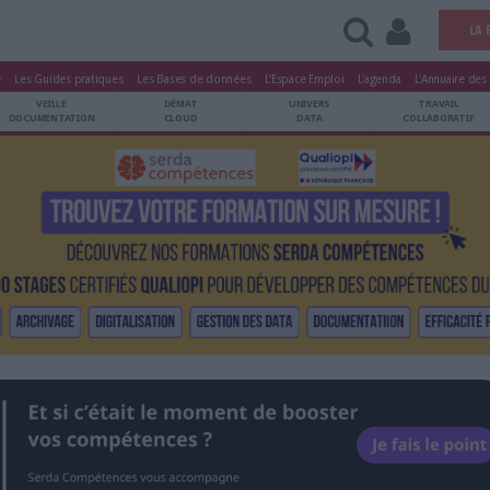
tters
Le Magazine
Les Guides pratiques
Les Bases de données
L'Esp
ARCHIVES
VEILLE
DÉMAT
ATRIMOINE
DOCUMENTATION
CLOUD