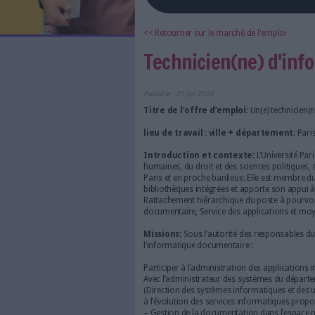
LES NEWSLETTERS
LE MAGAZINE
LES GUIDES PRATIQUES
LES BASES DE DONNÉES
L'ESPACE EMPLOI
L'AGENDA
L'ANNUAIRE DES ACTEURS
<< Retourner sur le marché d
LES LIVRES BLANCS
Technicien(ne
LES SUPPLÉMENTS
NOS OFFRES D'ABONNEMENTS
Publié le : 21 jan 2020
Titre de l’offre d’emploi:
U
lieu de travail : ville + d
Introduction et contexte
humaines, du droit et des scie
Paris et en proche banlieue