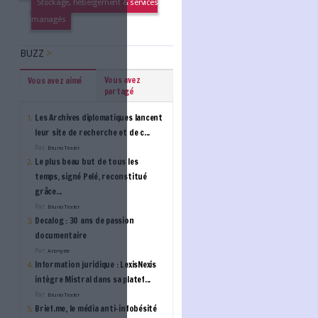
Bibliotheca : Révolutionn
bibliothèque : vers un ti
plus ouvert, accessible e
autonome
BAROMÈTRE EMPLOI