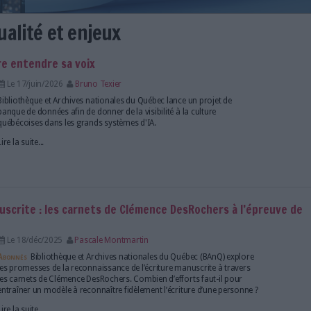
ion, actualité et enjeux
bec veut faire entendre sa voix
Le 17/juin/2026
Bruno Texier
Bibliothèque et Archives nationales du Québec lance
banque de données afin de donner de la visibilité à l
québécoises dans les grands systèmes d'IA.
Lire la suite...