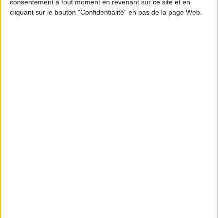
consentement à tout moment en revenant sur ce site et en
cliquant sur le bouton "Confidentialité" en bas de la page Web.
Le 19/sep/2023
Sivagami Casimir
Pour suivre l'empreinte environnementale des infrastructures cloud,
OVHcloud lance une calculatrice carbone en partenariat avec Sopra Steria.
Lire la suite...
Les français pensent que la digitalisation des
documents a un impact positif pour l'environnement