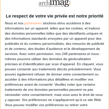
InfraNum publie son “Catalogue des bonnes pratiques” destiné à
sensibiliser les entreprises de la filière numérique aux enjeux
environnementaux, à mettre en avant des initiatives inspirantes et à proposer
Le respect de votre vie privée est notre priorité
des recommandations concrètes pour un numérique responsable. Un
Nous et nos
partenaires
stockons et/ou accédons à des
projet...
informations sur un appareil, telles que les cookies, et traitons
Lire la suite...
des données personnelles telles que des identifiants uniques et
des informations standards envoyées par un appareil pour des
publicités et du contenu personnalisés, des mesures de publicité
OVHcloud lance une calculatrice carbone pour
et de contenu, des études d'audience et le développement de
mesurer l'impact environnemental du cloud
services.
Avec votre permission, nos 248 partenaires et nous-
mêmes pouvons utiliser des données de géolocalisation
précises et d’identification par scan d'appareil. En cliquant, vous
pouvez consentir aux traitements décrits précédemment. Vous
pouvez également refuser de donner votre consentement ou
accéder à des informations plus détaillées et modifier vos
préférences avant de consentir.
Veuillez noter que certains
traitements de vos données personnelles peuvent ne pas
nécessiter votre consentement, mais vous avez le droit de vous
y opposer. Vos préférences ne s'appliqueront qu’à ce site Web.
Vous pouvez modifier vos préférences ou retirer votre