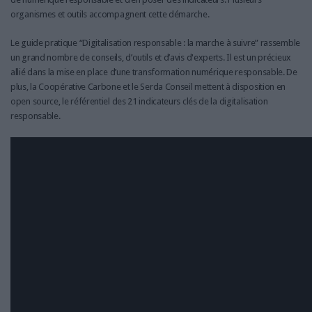
organismes et outils accompagnent cette démarche.
Le guide pratique “Digitalisation responsable : la marche à suivre” rassemble
un grand nombre de conseils, d’outils et d’avis d'experts. Il est un précieux
allié dans la mise en place d’une transformation numérique responsable. De
plus, la Coopérative Carbone et le Serda Conseil mettent à disposition en
open source, le référentiel des 21 indicateurs clés de la digitalisation
responsable.