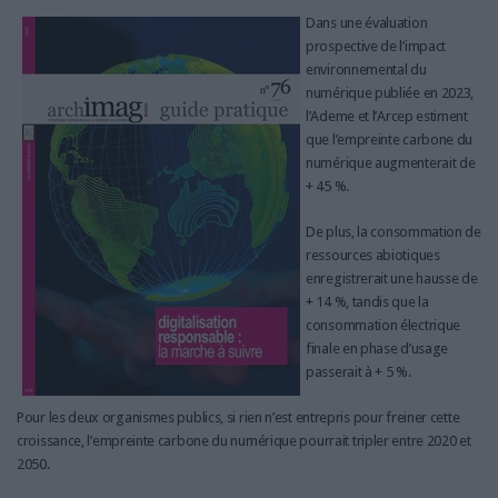
LES GUIDES PRATIQUES
Dans une évaluation
LES BASES DE DONNÉES
prospective de l’impact
L'ESPACE EMPLOI
environnemental du
numérique publiée en 2023,
L'AGENDA
l’Ademe et l’Arcep estiment
L'ANNUAIRE DES ACTEURS
que l’empreinte carbone du
LES LIVRES BLANCS
numérique augmenterait de
+ 45 %.
LES SUPPLÉMENTS
De plus, la consommation de
NOS OFFRES D'ABONNEMENTS
ressources abiotiques
enregistrerait une hausse de
+ 14 %, tandis que la
consommation électrique
finale en phase d’usage
passerait à + 5 %.
Pour les deux organismes publics, si rien n’est entrepris pour freiner cette
croissance, l’empreinte carbone du numérique pourrait tripler entre 2020 et
2050.