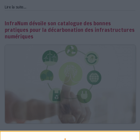
Lire la suite...
InfraNum dévoile son catalogue des bonnes
pratiques pour la décarbonation des infrastructures
numériques
Le 27/sep/2023
Axel Halsenbach