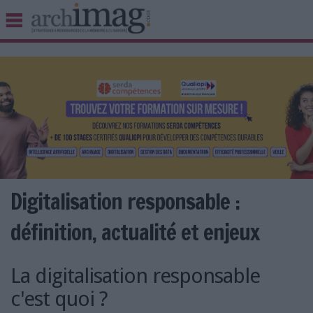
BIBLIOTHÈQUE ÉDITION
ARCHIVES PATRIMOINE
VEILLE DOCUMENTATION
DÉMAT CLOUD
UNIVERS DATA
TRAVAIL COLLABORATIF
VIE NUMÉRIQUE
NUMÉRIQUE RESPONSABLE
Digitalisation responsable :
définition, actualité et enjeux
LES DOSSIERS
La digitalisation responsable
LES NEWSLETTERS
c'est quoi ?
LE MAGAZINE