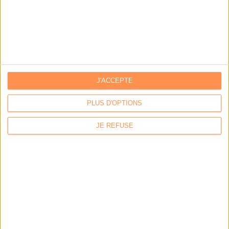
J'ACCEPTE
Contacts
|
Annuaire des acteurs
PLUS D'OPTIONS
Communiquer avec Archimag
|
Communiquer avec ACE
JE REFUSE
GROUPE SERDA
|
Serda Conseil
|
Serda Compétences
|
Code Confiance
Conditions générales de vente
|
Mentions légales
|
Politique de confidentialité
La Permaentreprise Serda Archimag
|
Notre rapport RSE
|
Notre charte IA 2025
*