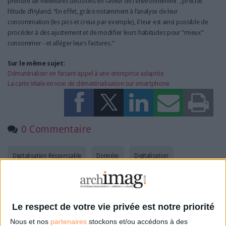
prendre de meilleures décisions en faveur de l’environnement”, précise
l’étude d’Hyland. “En effet, grâce notamment à l’analyse de leur
consommation (les pics et creux par exemple), il leur est ainsi possible de
procéder à des ajustement et de modifier leurs habitudes pour “mieux”
consommer - et alléger leurs factures.”
Sur le même sujet:
Dématérialiser en faisant appel à une entreprise adaptée
La carte Vitale en voie de dématérialisation sur smartphone
0 Commentaire
Digitalisation Responsable
Données
Digitalisation
Connectez-vous
ou
inscrivez-vous
pour publier un commentaire
Le respect de votre vie privée est notre priorité
Nous et nos
partenaires
stockons et/ou accédons à des