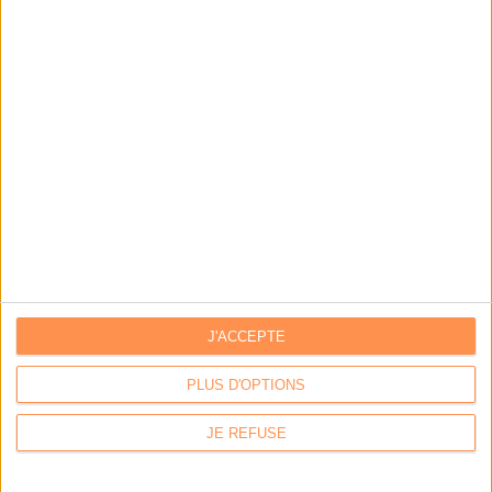
Archivage physique et électronique : enjeux, méthodes et
outils
Stratégie data : tirez profit de l’intelligence des
données
LES DERNIÈRES PARUTIONS
J'ACCEPTE
PLUS D'OPTIONS
JE REFUSE