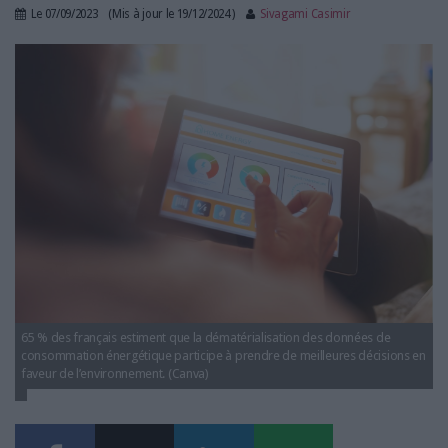
LES GUIDES PRATIQUES
Le
07/09/2023
(Mis à jour le
19/12/2024
)
Sivagami Casimir
LES BASES DE DONNÉES
consommation-energie-digitalisation-donnees.jpg
L'ESPACE EMPLOI
L'AGENDA
L'ANNUAIRE DES ACTEURS
LES LIVRES BLANCS
LES SUPPLÉMENTS
NOS OFFRES D'ABONNEMENTS
65 % des français estiment que la dématérialisation des données de
consommation énergétique participe à prendre de meilleures décisions en
faveur de l’environnement. (Canva)