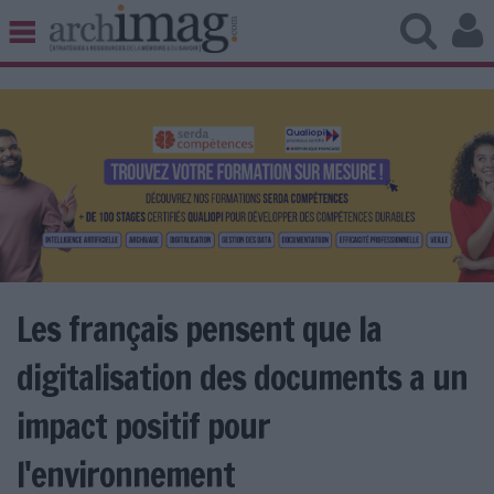
BIBLIOTHÈQUE ÉDITION
ARCHIVES PATRIMOINE
VEILLE DOCUMENTATION
DÉMAT CLOUD
UNIVERS DATA
TRAVAIL COLLABORATIF
VIE NUMÉRIQUE
NUMÉRIQUE RESPONSABLE
Les français pensent que la
digitalisation des documents a un
LES DOSSIERS
impact positif pour
LES NEWSLETTERS
l'environnement
LE MAGAZINE