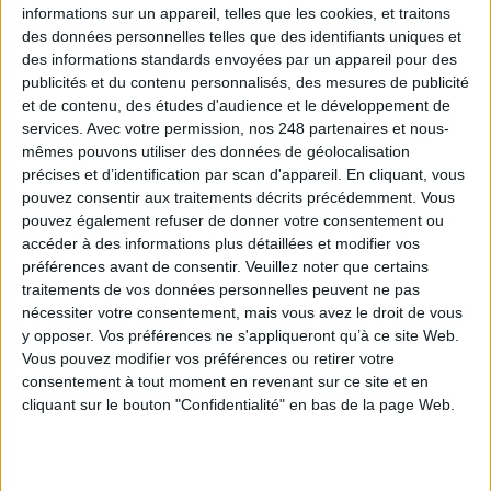
informations sur un appareil, telles que les cookies, et traitons
À LIRE SUR ARCHIMAG
des données personnelles telles que des identifiants uniques et
des informations standards envoyées par un appareil pour des
Konica Minolta reprend les fonds de commerce
publicités et du contenu personnalisés, des mesures de publicité
d’OpenBee et de Doxense
et de contenu, des études d'audience et le développement de
services.
Avec votre permission, nos 248 partenaires et nous-
mêmes pouvons utiliser des données de géolocalisation
précises et d’identification par scan d'appareil. En cliquant, vous
pouvez consentir aux traitements décrits précédemment. Vous
La maturité numérique des entreprises françaises
pouvez également refuser de donner votre consentement ou
laisse à désirer
accéder à des informations plus détaillées et modifier vos
préférences avant de consentir.
Veuillez noter que certains
traitements de vos données personnelles peuvent ne pas
nécessiter votre consentement, mais vous avez le droit de vous
y opposer. Vos préférences ne s'appliqueront qu’à ce site Web.
Le Bénin bascule dans la dématérialisation tous
Vous pouvez modifier vos préférences ou retirer votre
azimuts
consentement à tout moment en revenant sur ce site et en
cliquant sur le bouton "Confidentialité" en bas de la page Web.