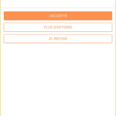
J'ACCEPTE
PLUS D'OPTIONS
LA BOUTIQUE
JE REFUSE
Les derniers mags :
IA et automatisation : vers la fin de la veille?
Bibliothèques : comment survivre face aux pressions?
DSI du secteur public : le pivot de la transformation
Les derniers guides :