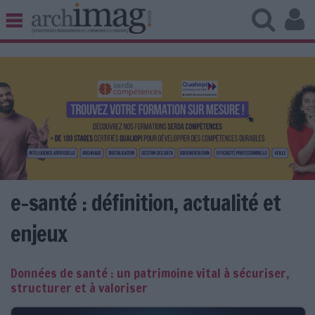
BIBLIOTHÈQUE ÉDITION
ARCHIVES PATRIMOINE
VEILLE DOCUMENTATION
DÉMAT CLOUD
UNIVERS DATA
TRAVAIL COLLABORATIF
VIE NUMÉRIQUE
NUMÉRIQUE RESPONSABLE
e-santé : définition, actualité et
enjeux
LES DOSSIERS
Données de santé : un patrimoine vital à sécuriser,
LES NEWSLETTERS
structurer et à valoriser
LE MAGAZINE