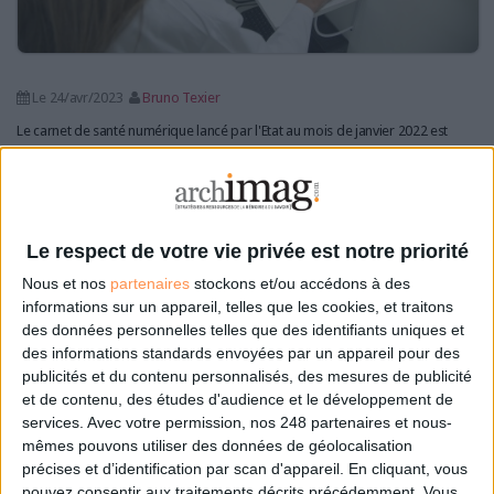
Le 24/avr/2023
Bruno Texier
Le carnet de santé numérique lancé par l'Etat au mois de janvier 2022 est
désormais utilisé par 13 % de la population française.
Lire la suite...
Cybercriminalité : Les hôpitaux sécurisent leurs
Le respect de votre vie privée est notre priorité
systèmes d'information
Nous et nos
partenaires
stockons et/ou accédons à des
informations sur un appareil, telles que les cookies, et traitons
des données personnelles telles que des identifiants uniques et
des informations standards envoyées par un appareil pour des
publicités et du contenu personnalisés, des mesures de publicité
et de contenu, des études d'audience et le développement de
services.
Avec votre permission, nos 248 partenaires et nous-
mêmes pouvons utiliser des données de géolocalisation
précises et d’identification par scan d'appareil. En cliquant, vous
pouvez consentir aux traitements décrits précédemment. Vous