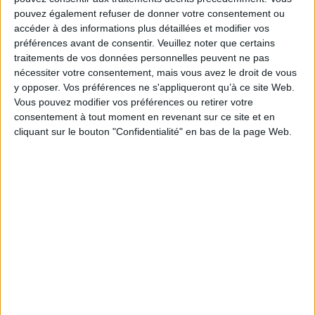
pouvez également refuser de donner votre consentement ou
accéder à des informations plus détaillées et modifier vos
préférences avant de consentir.
Veuillez noter que certains
traitements de vos données personnelles peuvent ne pas
nécessiter votre consentement, mais vous avez le droit de vous
Le 22/fév/2022
Christophe Dutheil
y opposer. Vos préférences ne s'appliqueront qu’à ce site Web.
Vous pouvez modifier vos préférences ou retirer votre
Plusieurs hôpitaux ont été paralysés l'an dernier, en pleine pandémie, par
consentement à tout moment en revenant sur ce site et en
des rançongiciels (ransomware, en anglais). La riposte s'organise, avec des
cliquant sur le bouton "Confidentialité" en bas de la page Web.
effets prévisibles pour tous les éditeurs et fabricants qui diffusent leurs
solutions dans le secteur de la santé. Découvrez...
Lire la suite...
Données de santé : l'Assurance maladie réclame un
appel d'offres pour le Health data hub