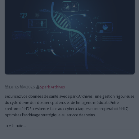
LES GUIDES PRATIQUES
LES BASES DE DONNÉES
L'ESPACE EMPLOI
L'AGENDA
L'ANNUAIRE DES ACTEURS
LES LIVRES BLANCS
LES SUPPLÉMENTS
NOS OFFRES D'ABONNEMENTS
Le 12/fév/2026
Spark Archives
Sécurisez vos données de santé avec Spark Archives : une gestion rigoureuse
du cycle de vie des dossiers patients et de l’imagerie médicale. Entre
conformité HDS, résilience face aux cyberattaques et interopérabilité HL7,
optimisez l'archivage stratégique au service des soins...
Lire la suite...