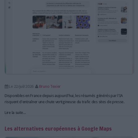
LES GUIDES PRATIQUES
LES BASES DE DONNÉES
L'ESPACE EMPLOI
L'AGENDA
L'ANNUAIRE DES ACTEURS
LES LIVRES BLANCS
LES SUPPLÉMENTS
NOS OFFRES D'ABONNEMENTS
Le 22/juil/2026
Bruno Texier
Disponibles en France depuis aujourd'hui, les résumés générés par l'IA
risquent d'entraîner une chute vertigineuse du trafic des sites de presse.
Lire la suite...
Les alternatives européennes à Google Maps