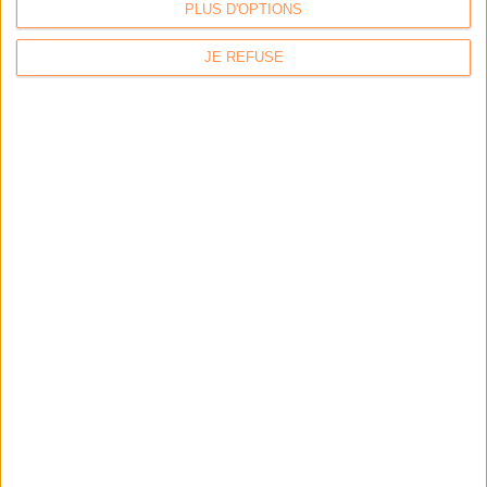
PLUS D'OPTIONS
JE REFUSE
LA BOUTIQUE
Les derniers mags :
IA et automatisation : vers la fin de la veille?
Bibliothèques : comment survivre face aux pressions?
DSI du secteur public : le pivot de la transformation
Les derniers guides :
IA génératives : cas d’usage et retours d’expérience