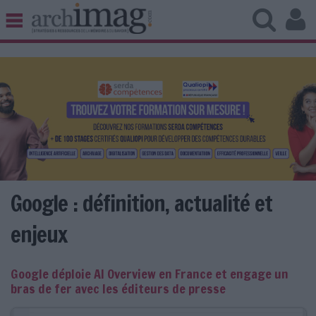
BIBLIOTHÈQUE ÉDITION
ARCHIVES PATRIMOINE
VEILLE DOCUMENTATION
DÉMAT CLOUD
UNIVERS DATA
TRAVAIL COLLABORATIF
VIE NUMÉRIQUE
NUMÉRIQUE RESPONSABLE
Google : définition, actualité et
enjeux
LES DOSSIERS
Google déploie AI Overview en France et engage un
LES NEWSLETTERS
bras de fer avec les éditeurs de presse
LE MAGAZINE