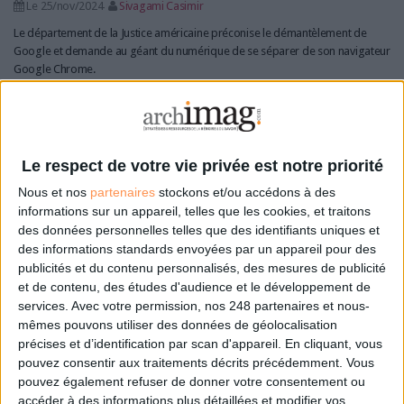
Le 25/nov/2024
Sivagami Casimir
Le département de la Justice américaine préconise le démantèlement de
Google et demande au géant du numérique de se séparer de son navigateur
Google Chrome.
Lire la suite...
ChatGPT Search et Google AI Overview : l’IA intégrée
aux moteurs de recherche
Le respect de votre vie privée est notre priorité
Nous et nos
partenaires
stockons et/ou accédons à des
informations sur un appareil, telles que les cookies, et traitons
des données personnelles telles que des identifiants uniques et
des informations standards envoyées par un appareil pour des
publicités et du contenu personnalisés, des mesures de publicité
et de contenu, des études d'audience et le développement de
services.
Avec votre permission, nos 248 partenaires et nous-
mêmes pouvons utiliser des données de géolocalisation
précises et d’identification par scan d'appareil. En cliquant, vous
pouvez consentir aux traitements décrits précédemment. Vous
pouvez également refuser de donner votre consentement ou
accéder à des informations plus détaillées et modifier vos