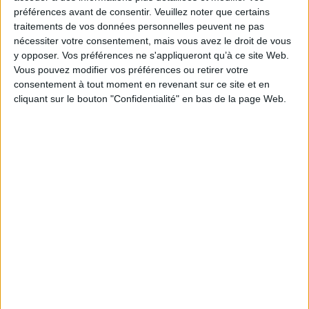
préférences avant de consentir.
Veuillez noter que certains
traitements de vos données personnelles peuvent ne pas
Le 04/nov/2024
Kaelig Alléaume
nécessiter votre consentement, mais vous avez le droit de vous
y opposer. Vos préférences ne s'appliqueront qu’à ce site Web.
Le lancement de ChatGPT Search par OpenAI redéfinit la recherche en ligne,
Vous pouvez modifier vos préférences ou retirer votre
offrant aux abonnés ChatGPT Plus des réponses synthétiques et sans
consentement à tout moment en revenant sur ce site et en
publicité, mais dont les sources ne sont pas encore assez diversifiées. Un
cliquant sur le bouton "Confidentialité" en bas de la page Web.
outil qui concurrence Google AI Overview, toujours attendu en...
Lire la suite...
Google Earth : 80 ans d'archives satellites pour
visualiser l'évolution des villes et paysages