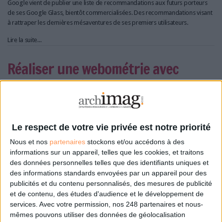
Google vient de publier une liste de recommandations aux futurs porteurs
de ses Google Glass, bientôt commercialisées. Des recommandations visant
à rattraper les dernières mésaventures de ses premiers utilisateurs.
Lire la suite...
Réaliser une webométrie avec
Google Trends
Le respect de votre vie privée est notre priorité
Nous et nos
partenaires
stockons et/ou accédons à des
informations sur un appareil, telles que les cookies, et traitons
des données personnelles telles que des identifiants uniques et
des informations standards envoyées par un appareil pour des
publicités et du contenu personnalisés, des mesures de publicité
et de contenu, des études d'audience et le développement de
services.
Avec votre permission, nos 248 partenaires et nous-
mêmes pouvons utiliser des données de géolocalisation