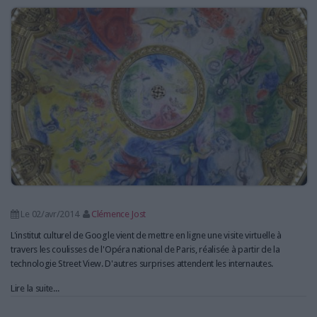
LES GUIDES PRATIQUES
LES BASES DE DONNÉES
L'ESPACE EMPLOI
L'AGENDA
L'ANNUAIRE DES ACTEURS
LES LIVRES BLANCS
LES SUPPLÉMENTS
NOS OFFRES D'ABONNEMENTS
Le 02/avr/2014
Clémence Jost
L'institut culturel de Google vient de mettre en ligne une visite virtuelle à
travers les coulisses de l'Opéra national de Paris, réalisée à partir de la
technologie Street View. D'autres surprises attendent les internautes.
Lire la suite...