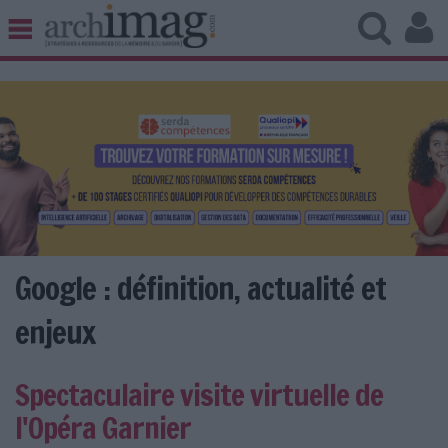
BIBLIOTHÈQUE ÉDITION
ARCHIVES PATRIMOINE
VEILLE DOCUMENTATION
DÉMAT CLOUD
UNIVERS DATA
TRAVAIL COLLABORATIF
VIE NUMÉRIQUE
NUMÉRIQUE RESPONSABLE
Google : définition, actualité et
enjeux
LES DOSSIERS
Spectaculaire visite virtuelle de
LES NEWSLETTERS
l'Opéra Garnier
LE MAGAZINE