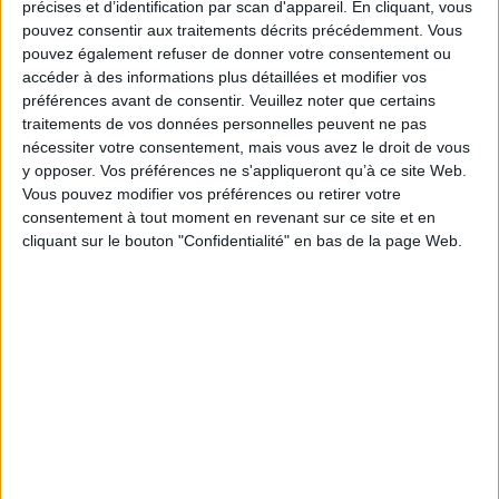
précises et d’identification par scan d'appareil. En cliquant, vous
pouvez consentir aux traitements décrits précédemment. Vous
Le 03/mai/2013
pouvez également refuser de donner votre consentement ou
accéder à des informations plus détaillées et modifier vos
Google Trends, l’une des nombreuses applications du moteur de recherche,
préférences avant de consentir.
Veuillez noter que certains
est un outil de webométrie. Il peut fournir des informations aux politiques,
traitements de vos données personnelles peuvent ne pas
sociologues, veilleurs. Quelques exemples d’applications.
nécessiter votre consentement, mais vous avez le droit de vous
Lire la suite...
y opposer. Vos préférences ne s'appliqueront qu’à ce site Web.
Vous pouvez modifier vos préférences ou retirer votre
consentement à tout moment en revenant sur ce site et en
Pages
« premier
‹ précédent
1
2
3
cliquant sur le bouton "Confidentialité" en bas de la page Web.
4
5
6
7
8
9
LE MAG
Numéro 396 : IA et automatisation : vers la fin de la veille?