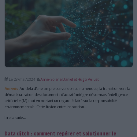
LES GUIDES PRATIQUES
LES BASES DE DONNÉES
L'ESPACE EMPLOI
L'AGENDA
L'ANNUAIRE DES ACTEURS
LES LIVRES BLANCS
LES SUPPLÉMENTS
NOS OFFRES D'ABONNEMENTS
Le 23/mai/2024
Anne-Solène Daniel et Hugo Velluet
Abonnés
Au-delà d’une simple conversion au numérique, la transition vers la
dématérialisation des documents d’activité intègre désormais l’intelligence
artificielle (IA) tout en portant un regard éclairé sur la responsabilité
environnementale. Cette fusion entre innovation...
Lire la suite...
Data ditch : comment repérer et solutionner le