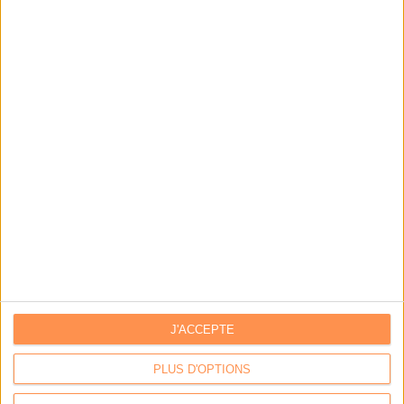
LA BOUTIQUE
Les derniers mags :
IA et automatisation : vers la fin de la veille?
Bibliothèques : comment survivre face aux pressions?
DSI du secteur public : le pivot de la transformation
J'ACCEPTE
PLUS D'OPTIONS
Les derniers guides :