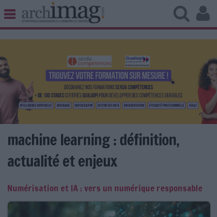
BIBLIOTHÈQUE ÉDITION
ARCHIVES PATRIMOINE
VEILLE DOCUMENTATION
DÉMAT CLOUD
UNIVERS DATA
TRAVAIL COLLABORATIF
VIE NUMÉRIQUE
NUMÉRIQUE RESPONSABLE
machine learning : définition,
actualité et enjeux
LES DOSSIERS
Numérisation et IA : vers un numérique responsable
LES NEWSLETTERS
LE MAGAZINE