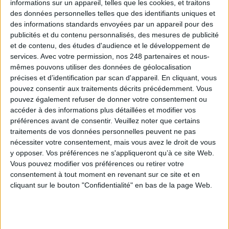
informations sur un appareil, telles que les cookies, et traitons
des données personnelles telles que des identifiants uniques et
Le 22/déc/2020
communiqué
des informations standards envoyées par un appareil pour des
Si l’offre de produits ou de services d’une entreprise, ainsi que son prix sont
publicités et du contenu personnalisés, des mesures de publicité
essentiels à son existence et à son positionnement sur le marché, c’est le
et de contenu, des études d'audience et le développement de
service client qui permet de faire la différence. Lorsqu’il est de qualité, il se
services.
Avec votre permission, nos 248 partenaires et nous-
révèle être un formidable...
mêmes pouvons utiliser des données de géolocalisation
Lire la suite...
précises et d’identification par scan d'appareil. En cliquant, vous
pouvez consentir aux traitements décrits précédemment. Vous
pouvez également refuser de donner votre consentement ou
Ephesoft innove dans la capture
accéder à des informations plus détaillées et modifier vos
d'information
préférences avant de consentir.
Veuillez noter que certains
traitements de vos données personnelles peuvent ne pas
nécessiter votre consentement, mais vous avez le droit de vous
y opposer. Vos préférences ne s'appliqueront qu’à ce site Web.
Vous pouvez modifier vos préférences ou retirer votre
consentement à tout moment en revenant sur ce site et en
cliquant sur le bouton "Confidentialité" en bas de la page Web.