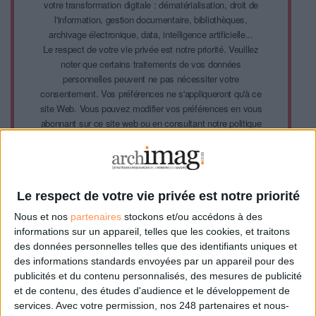
votre transformation digitale : dématérialisation, droit de
l'information, gestion documentaire, bibliothèques,
archivage électronique, data, intelligence artificielle...
Le respect de votre vie privée est notre priorité. Veuillez
noter que certains traitements de vos données
personnelles peuvent ne pas nécessiter votre
consentement. Vos préférences ne s'appliqueront qu'à ce
site Web. Vous pouvez modifier vos préférences en vous
abonnant sur ce site web ou en consultant notre politique
de confidentialité.
Déjà abonné.e ?
Connectez-vous
Le respect de votre vie privée est notre priorité
Nous et nos
partenaires
stockons et/ou accédons à des
informations sur un appareil, telles que les cookies, et traitons
Sur le même sujet:
des données personnelles telles que des identifiants uniques et
L'intelligence artificielle : quel impact sur votre métier ?
des informations standards envoyées par un appareil pour des
Intelligence artificielle et sémantique : un couple sur le long terme ?
publicités et du contenu personnalisés, des mesures de publicité
Intelligence artificielle : Facebook met son outil fastText en open source
et de contenu, des études d'audience et le développement de
Intelligence artificielle : "Demain, nous aurons tous un double dans le
services.
Avec votre permission, nos 248 partenaires et nous-
monde digital"