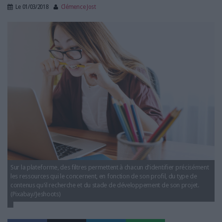
LES GUIDES PRATIQUES
Le
01/03/2018
Clémence Jost
LES BASES DE DONNÉES
fille_ordistylo.jpg
L'ESPACE EMPLOI
L'AGENDA
L'ANNUAIRE DES ACTEURS
LES LIVRES BLANCS
LES SUPPLÉMENTS
NOS OFFRES D'ABONNEMENTS
Sur la plateforme, des filtres permettent à chacun d'identifier précisément
les ressources qui le concernent, en fonction de son profil, du type de
contenus qu'il recherche et du stade de développement de son projet.
(Pixabay/Jeshoots)