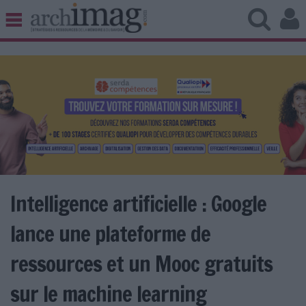
BIBLIOTHÈQUE ÉDITION
ARCHIVES PATRIMOINE
VEILLE DOCUMENTATION
DÉMAT CLOUD
UNIVERS DATA
TRAVAIL COLLABORATIF
VIE NUMÉRIQUE
NUMÉRIQUE RESPONSABLE
Intelligence artificielle : Google
lance une plateforme de
LES DOSSIERS
ressources et un Mooc gratuits
LES NEWSLETTERS
sur le machine learning
LE MAGAZINE