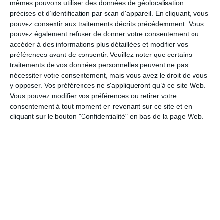
British Museum + Google : plus de 4 600 pièces à visiter en ligne
mêmes pouvons utiliser des données de géolocalisation
précises et d’identification par scan d'appareil. En cliquant, vous
pouvez consentir aux traitements décrits précédemment. Vous
pouvez également refuser de donner votre consentement ou
accéder à des informations plus détaillées et modifier vos
0 Commentaire
préférences avant de consentir.
Veuillez noter que certains
traitements de vos données personnelles peuvent ne pas
Google
Machine Learning
Intelligence Artificielle
nécessiter votre consentement, mais vous avez le droit de vous
y opposer. Vos préférences ne s'appliqueront qu’à ce site Web.
Vous pouvez modifier vos préférences ou retirer votre
consentement à tout moment en revenant sur ce site et en
Connectez-vous
ou
inscrivez-vous
pour publier un commentaire
cliquant sur le bouton "Confidentialité" en bas de la page Web.
À LIRE SUR ARCHIMAG
Le plus beau but de tous les temps, signé Pelé,
reconstitué grâce à l'IA et aux archives