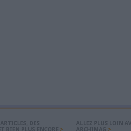
ure des bibliothèques le week-end relancée
Le 10/avr/2015
Clémence Jost
La ministre de la Culture Fleur Pellerin a annoncé av
nouvelle mission à la sénatrice Sylvie Robert sur l'
horaires d'ouverture des bibliothèques.
Lire la suite...