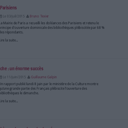
Le président de la République François Hollande a 
30 septembre qu'une aide financière de l'Etat serait 
qui ouvriront leurs bibliothèques municipales le di
Lire la suite...
 bibliothèques réactivée cet été
Le 25/aoû/2015
Clémence Jost
Un an après avoir réduit les horaires d'ouverture de
Marseille a décidé de fermer ses établissements tro
durant l'été. Une décision provoquant à nouveau la
usagers et des syndicats, lesquels ont riposté avec 
Lire la suite...