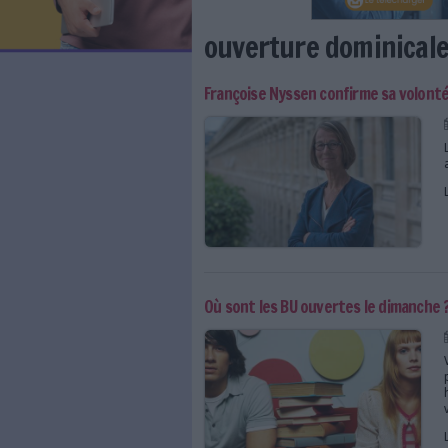
LES NEWSLETTERS
LE MAGAZINE
LES GUIDES PRATIQUES
LES BASES DE DONNÉES
L'ESPACE EMPLOI
L'AGENDA
ouverture dom
L'ANNUAIRE DES ACTEURS
LES LIVRES BLANCS
Françoise Nyssen confir
LES SUPPLÉMENTS
NOS OFFRES D'ABONNEMENTS