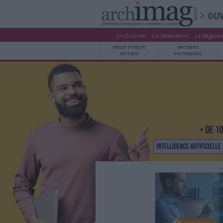
Les Dossiers
Les Newsle
BIBLIOTHÈQUE ÉDITION
BIBLIOTHÈQUE
ARCHIVES PATRIMOINE
ÉDITION
P
VEILLE DOCUMENTATION
DÉMAT CLOUD
UNIVERS DATA
TRAVAIL COLLABORATIF
VIE NUMÉRIQUE
NUMÉRIQUE RESPONSABLE
LES DOSSIERS