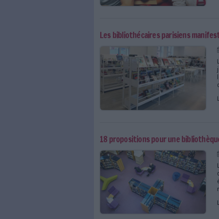
Où sont les BU ouvertes
Les bibliothécaires par