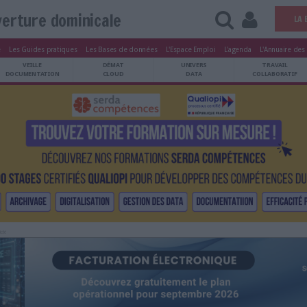
ouverture dominicale
tters
Le Magazine
Les Guides pratiques
Les Bases de données
L'Esp
ARCHIVES
VEILLE
DÉMAT
ATRIMOINE
DOCUMENTATION
CLOUD
Publicité