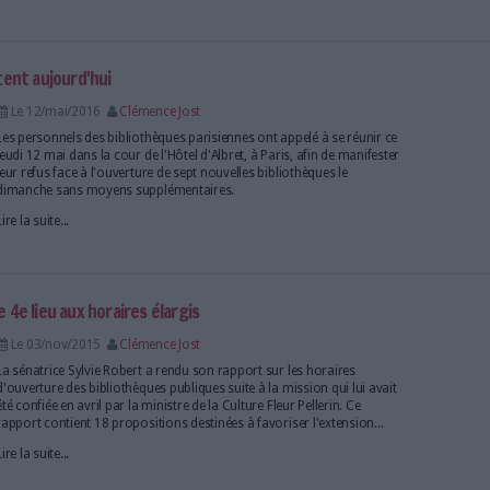
 le dimanche ?
Le 22/sep/2016
Clémence Jost
Vous cherchez une bibliothèque universitaire ouvert
plan interactif, actualisé en fonction de l'élargisse
horaires des établissements, vous aidera à trouver 
vous ouverte le week-end !
Lire la suite...
isiens manifestent aujourd'hui
Le 12/mai/2016
Clémence Jost
Les personnels des bibliothèques parisiennes ont app
jeudi 12 mai dans la cour de l'Hôtel d'Albret, à Paris
leur refus face à l'ouverture de sept nouvelles biblio
dimanche sans moyens supplémentaires.