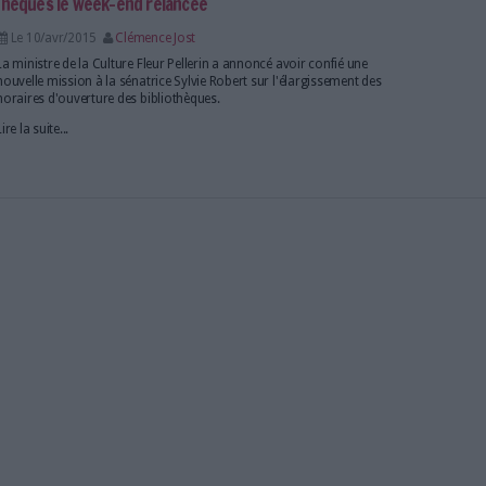
souhaitent les Parisiens
Le 03/juil/2015
Bruno Texier
La Mairie de Paris a recueilli les doléances des Parisi
principe d'ouverture dominicale des bibliothèques p
des répondants.
Lire la suite...
èques le dimanche : un énorme succès
Le 11/juin/2015
Guillaume Galpin
Un rapport publié lundi 8 juin par le ministère de la
qu’une grande partie des Français plébiscite l’ouvert
bibliothèques le dimanche.
Lire la suite...