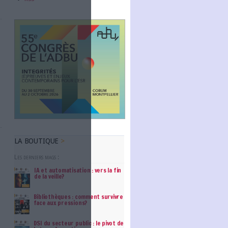
Abonnez-vous
NOUS SUIVRE
e le dimanche ? Ce
ment progressif des
Facebook
une BU près de chez
Twitter
Linkedin
RSS
elé à se réunir ce
, afin de manifester
thèques le