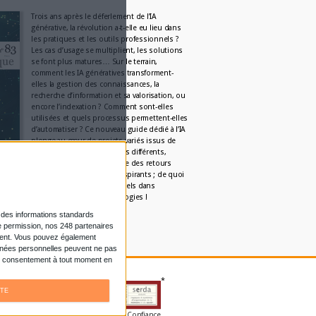
Par:
Bruno Texier
Le plus beau but de tous 
temps, signé Pelé, recon
grâce...
Par:
Bruno Texier
Système d'information :
son fouillis d’application
Par:
Christophe Dutheil
Un callbot dopé à l‘IA pou
répondre aux citoyens de
Par:
Axel Halsenbach
L'AGENDA