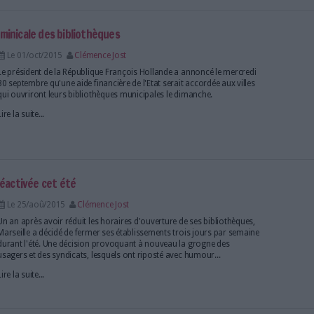
Lire la suite...
e bibliothèque 4e lieu aux horaires élargis
Le 03/nov/2015
Clémence Jost
La sénatrice Sylvie Robert a rendu son rapport sur l
d'ouverture des bibliothèques publiques suite à la mi
été confiée en avril par la ministre de la Culture Fleur
rapport contient 18 propositions destinées à favorise
Lire la suite...
 l'ouverture dominicale des bibliothèques
Le 01/oct/2015
Clémence Jost