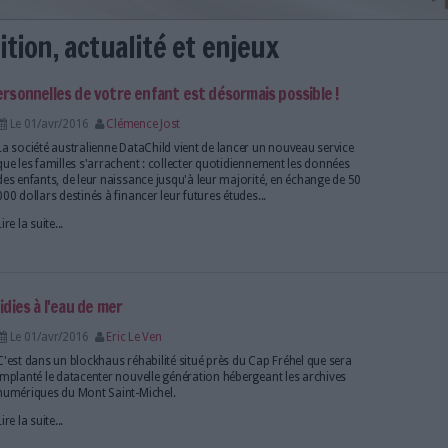
l : définition, actualité et enjeu
es données personnelles de votre enfant est désormais
Le 01/avr/2016
Clémence Jost
La société australienne DataChild vient de lancer u
que les familles s'arrachent : collecter quotidienne
des enfants, de leur naissance jusqu'à leur majorité
000 dollars destinés à financer leur futures études...
Lire la suite...