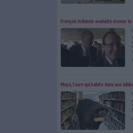
Les archives du Mont St
François Hollande souha