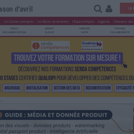
poisson d'avril
tters
Le Magazine
Les Guides pratiques
Les Bases de données
L'Esp
ARCHIVES
VEILLE
DÉMAT
ATRIMOINE
DOCUMENTATION
CLOUD
Publicité