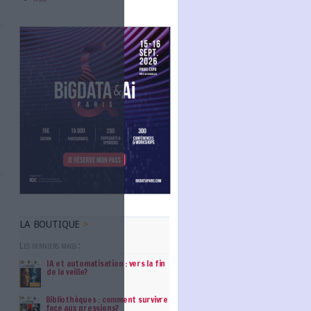
Abonnez-vous
NOUS SUIVRE
 Fréhel que sera
nt les archives
Facebook
Twitter
Linkedin
RSS
ationale de France
eur d'un
fin de rendre
rs fait les bons