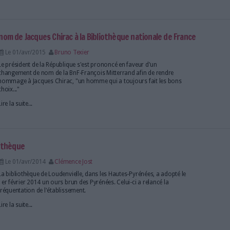
-Michel refroidies à l'eau de mer
Le 01/avr/2016
Eric Le Ven
C'est dans un blockhaus réhabilité situé près du Cap
implanté le datacenter nouvelle génération hébergea
numériques du Mont Saint-Michel.
Lire la suite...
ite donner le nom de Jacques Chirac à la Bibliothèque n
Le 01/avr/2015
Bruno Texier
Le président de la République s'est prononcé en fav
changement de nom de la BnF-François Mitterrand a
hommage à Jacques Chirac, "un homme qui a toujou
choix..."