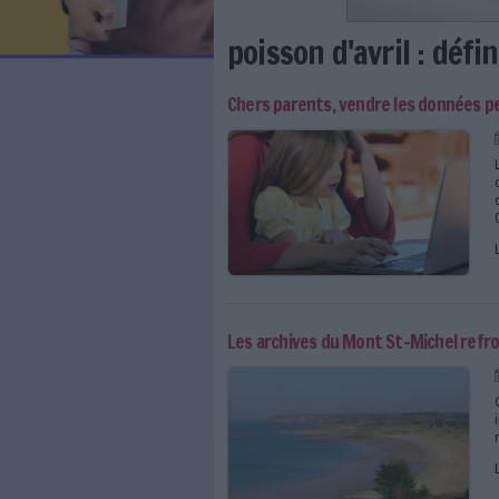
LES NEWSLETTERS
LE MAGAZINE
LES GUIDES PRATIQUES
LES BASES DE DONNÉES
L'ESPACE EMPLOI
L'AGENDA
poisson d'avri
L'ANNUAIRE DES ACTEURS
LES LIVRES BLANCS
Chers parents, vendre l
LES SUPPLÉMENTS
NOS OFFRES D'ABONNEMENTS