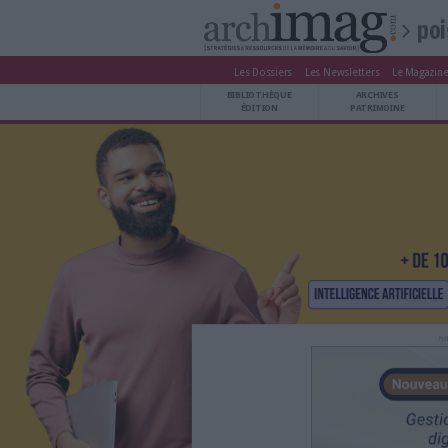
Les Dossiers
Les Newsle
BIBLIOTHÈQUE ÉDITION
BIBLIOTHÈQUE
ARCHIVES PATRIMOINE
ÉDITION
P
VEILLE DOCUMENTATION
DÉMAT CLOUD
UNIVERS DATA
TRAVAIL COLLABORATIF
VIE NUMÉRIQUE
NUMÉRIQUE RESPONSABLE
LES DOSSIERS