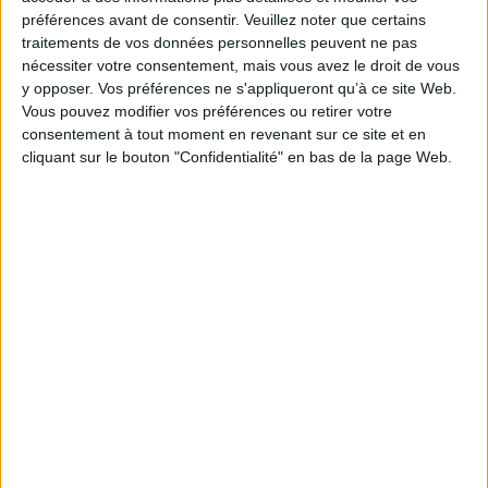
préférences avant de consentir.
Le 13/sep/2024
communiqué
Veuillez noter que certains
traitements de vos données personnelles peuvent ne pas
Enjeu primordial pour les organisations, une bonne gouvernance des
nécessiter votre consentement, mais vous avez le droit de vous
données ne doit rien laisser au hasard, contribuant à leur productivité et à
y opposer. Vos préférences ne s'appliqueront qu’à ce site Web.
leur compétitivité. Mais face à la recrudescence de risques cyber, garantir un
Vous pouvez modifier vos préférences ou retirer votre
accès à des données à tout moment est désormais...
consentement à tout moment en revenant sur ce site et en
Lire la suite...
cliquant sur le bouton "Confidentialité" en bas de la page Web.
LE MAG
Numéro 396 : IA et automatisation : vers la fin de la veille?