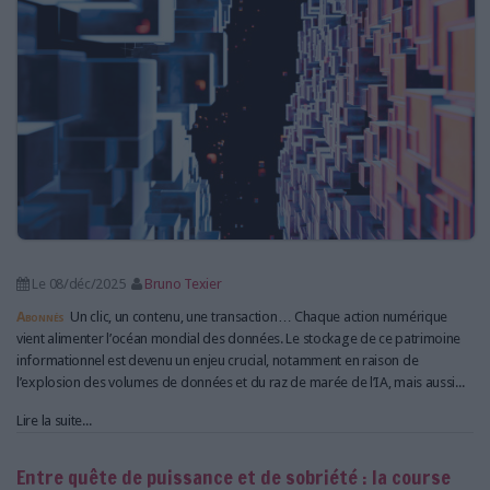
LES GUIDES PRATIQUES
LES BASES DE DONNÉES
L'ESPACE EMPLOI
L'AGENDA
L'ANNUAIRE DES ACTEURS
LES LIVRES BLANCS
LES SUPPLÉMENTS
NOS OFFRES D'ABONNEMENTS
Le 08/déc/2025
Bruno Texier
Abonnés
Un clic, un contenu, une transaction… Chaque action numérique
vient alimenter l’océan mondial des données. Le stockage de ce patrimoine
informationnel est devenu un enjeu crucial, notamment en raison de
l’explosion des volumes de données et du raz de marée de l’IA, mais aussi...
Lire la suite...
Entre quête de puissance et de sobriété : la course