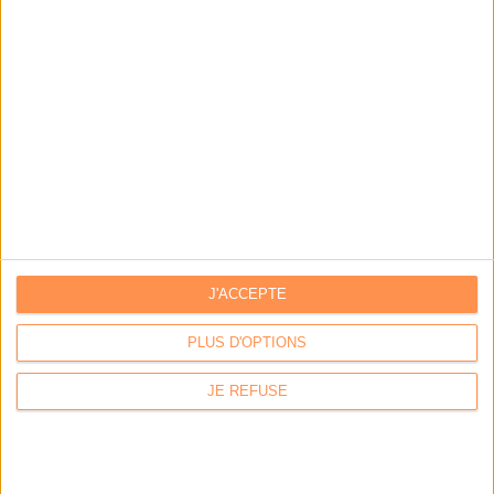
J'ACCEPTE
Calico : IA générative locale : vers une gestion de
l’information plus intelligente et souveraine
PLUS D'OPTIONS
Archimag : Stop au vrac numérique !
JE REFUSE
Archimag : Donnée produit : gouverner, enrichir, diffuser
et sécuriser un actif devenu stratégique
Coexel : Libérez le potentiel de la Veille avec l’IA
Générative - Edition 2026