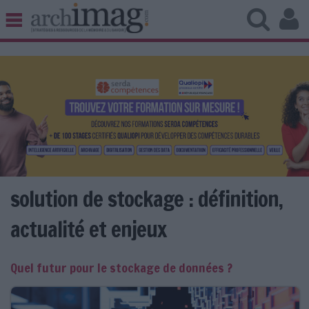
BIBLIOTHÈQUE ÉDITION
ARCHIVES PATRIMOINE
VEILLE DOCUMENTATION
DÉMAT CLOUD
UNIVERS DATA
TRAVAIL COLLABORATIF
VIE NUMÉRIQUE
NUMÉRIQUE RESPONSABLE
solution de stockage : définition,
actualité et enjeux
LES DOSSIERS
Quel futur pour le stockage de données ?
LES NEWSLETTERS
LE MAGAZINE