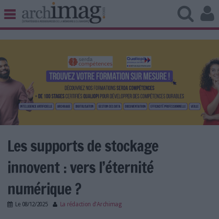
BIBLIOTHÈQUE ÉDITION
ARCHIVES PATRIMOINE
VEILLE DOCUMENTATION
DÉMAT CLOUD
UNIVERS DATA
TRAVAIL COLLABORATIF
VIE NUMÉRIQUE
NUMÉRIQUE RESPONSABLE
Les supports de stockage
innovent : vers l’éternité
LES DOSSIERS
numérique ?
LES NEWSLETTERS
Le
08/12/2025
La rédaction d'Archimag
LE MAGAZINE