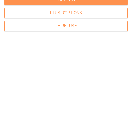
Les derniers guides :
PLUS D'OPTIONS
IA génératives : cas d’usage et retours d’expérience
JE REFUSE
Archivage physique et électronique : enjeux, méthodes et
outils
Stratégie data : tirez profit de l’intelligence des
données
LES DERNIÈRES PARUTIONS