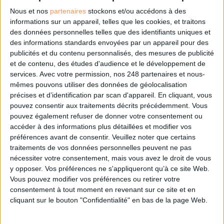
Nous et nos
partenaires
stockons et/ou accédons à des
informations sur un appareil, telles que les cookies, et traitons
Accédez gratuitement à Archimag (hors
articles abonné·es) en acceptant l'utilisation
des données personnelles telles que des identifiants uniques et
des cookies...
des informations standards envoyées par un appareil pour des
publicités et du contenu personnalisés, des mesures de publicité
et de contenu, des études d'audience et le développement de
ou
services.
Avec votre permission, nos 248 partenaires et nous-
mêmes pouvons utiliser des données de géolocalisation
Abonnez-vous à Archimag et profitez de tous les
précises et d’identification par scan d'appareil. En cliquant, vous
avantages.
pouvez consentir aux traitements décrits précédemment. Vous
pouvez également refuser de donner votre consentement ou
Les abonnements d'Archimag vous donnent un accès
accéder à des informations plus détaillées et modifier vos
exclusif à l'ensemble du site internet. Retrouvez tous vos
préférences avant de consentir.
Veuillez noter que certains
magazines au format PDF, vos guides pratiques pour les
traitements de vos données personnelles peuvent ne pas
abonné·es Intégral, mais aussi 10 ans d'archives.
nécessiter votre consentement, mais vous avez le droit de vous
Archimag, c'est le magazine qui vous accompagne dans
y opposer. Vos préférences ne s'appliqueront qu’à ce site Web.
votre transformation digitale : dématérialisation, droit de
Vous pouvez modifier vos préférences ou retirer votre
l'information, gestion documentaire, bibliothèques,
consentement à tout moment en revenant sur ce site et en
archivage électronique, data, intelligence artificielle...
cliquant sur le bouton "Confidentialité" en bas de la page Web.
Le respect de votre vie privée est notre priorité. Veuillez
noter que certains traitements de vos données