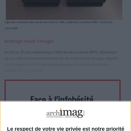
Capsules contenant deux textes encodés sur ADN. (Stéphane Lemaître/CNRS - Sorbonne
Université)
Archivage massif d’images
En Suisse, l’École polytechnique fédérale de Lausanne (EPFL) développe
de son côté une norme internationale de compression d’image adaptée
au stockage sur ADN. Une initiative qui ouvre la voie à une solution
durable et à long terme
Face à l'infobésité,
soutenez un journalisme
fiable et vérifié...
Le respect de votre vie privée est notre priorité