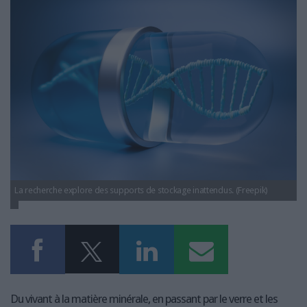
LES GUIDES PRATIQUES
innovations-systeme-stockage.jpg
LES BASES DE DONNÉES
L'ESPACE EMPLOI
L'AGENDA
L'ANNUAIRE DES ACTEURS
LES LIVRES BLANCS
LES SUPPLÉMENTS
NOS OFFRES D'ABONNEMENTS
La recherche explore des supports de stockage inattendus. (Freepik)
Du vivant à la matière minérale, en passant par le verre et les