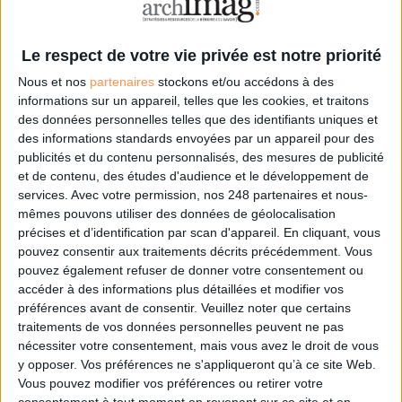
0 Commentaire
Le respect de votre vie privée est notre priorité
Données Personnelles
Cybercriminalité
Cybersécurité
Nous et nos
partenaires
stockons et/ou accédons à des
informations sur un appareil, telles que les cookies, et traitons
des données personnelles telles que des identifiants uniques et
Connectez-vous
ou
inscrivez-vous
pour publier un commentaire
des informations standards envoyées par un appareil pour des
publicités et du contenu personnalisés, des mesures de publicité
et de contenu, des études d'audience et le développement de
À LIRE SUR ARCHIMAG
services.
Avec votre permission, nos 248 partenaires et nous-
mêmes pouvons utiliser des données de géolocalisation
précises et d’identification par scan d'appareil. En cliquant, vous
IA en entreprise : encadrer les usages sans
freiner l’expérimentation
pouvez consentir aux traitements décrits précédemment. Vous
pouvez également refuser de donner votre consentement ou
accéder à des informations plus détaillées et modifier vos
préférences avant de consentir.
Veuillez noter que certains
traitements de vos données personnelles peuvent ne pas
nécessiter votre consentement, mais vous avez le droit de vous
Cybersécurité, ce que chaque PME doit savoir et
y opposer. Vos préférences ne s'appliqueront qu’à ce site Web.
faire
Vous pouvez modifier vos préférences ou retirer votre