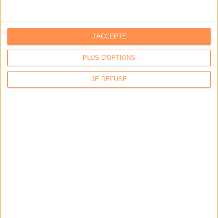
J'ACCEPTE
PLUS D'OPTIONS
JE REFUSE
Calico : IA générative locale : vers une gestion de
l’information plus intelligente et souveraine
Archimag : Stop au vrac numérique !