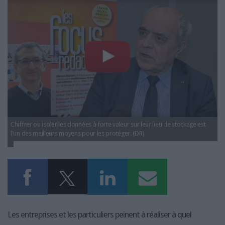
Video Alain Juillet.jpg
LES GUIDES PRATIQUES
LES BASES DE DONNÉES
L'ESPACE EMPLOI
L'AGENDA
L'ANNUAIRE DES ACTEURS
LES LIVRES BLANCS
LES SUPPLÉMENTS
NOS OFFRES D'ABONNEMENTS
Chiffrer ou isoler les données à forte valeur sur leur lieu de stockage est
l'un des meilleurs moyens pour les protéger. (DR)
Les entreprises et les particuliers peinent à réaliser à quel