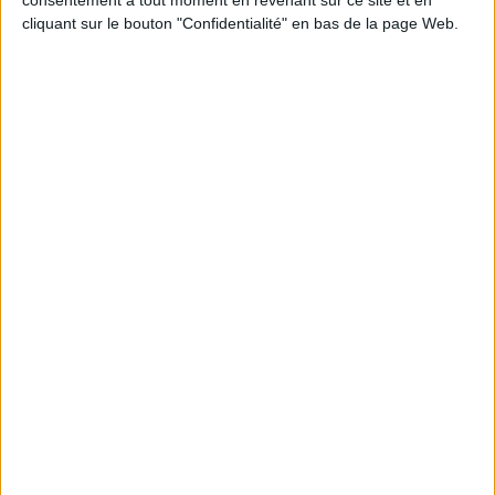
consentement à tout moment en revenant sur ce site et en
cliquant sur le bouton "Confidentialité" en bas de la page Web.
Chatbots, faut-il vraiment tout automatiser ?
Données personnelles : les inquiétudes de l’AFCDP
face à l’Omnibus européen
LE MAG
Numéro 396 : IA et automatisation : vers la fin de la veille?