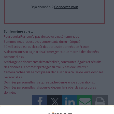
Déjà abonné.e ?
Connectez-vous
Sur le même sujet:
Pourquoi la France n'a pas de souveraineté numérique
Sommes-nous les esclaves consentants du numérique ?
30 milliards d'euros : le coût des pertes de données en France
Alain Bensoussan : « Je crois à l’émergence d’un marché des données
personnelles »
Archivage de documents dématérialisés, contraintes légales et sécurité
des données : Comment protéger au mieux ses documents ?
Caméra cachée : ils se font piéger dans un bar à cause de leurs données
personnelles
Données personnelles : ce qui se cache derrière vos applications...
Données personnelles : chacun va devenir le trader de ses propres
données