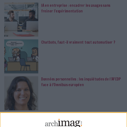
IA en entreprise : encadrer les usages sans
freiner l’expérimentation
Chatbots, faut-il vraiment tout automatiser ?
Données personnelles : les inquiétudes de l’AFCDP
face à l’Omnibus européen
HelloSpot facilite la relation entre collectivités et
citoyens grâce à l'IA