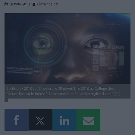
LES GUIDES PRATIQUES
Le
19/07/2018
Clémence Jost
LES BASES DE DONNÉES
ia_technolex.jpg
L'ESPACE EMPLOI
L'AGENDA
L'ANNUAIRE DES ACTEURS
LES LIVRES BLANCS
LES SUPPLÉMENTS
NOS OFFRES D'ABONNEMENTS
Technolex 2018 se déroulera le 28 novembre 2018 au Collège des
Bernardins sur le thème "Opportunités et nouvelles règles du jeu" (DR)