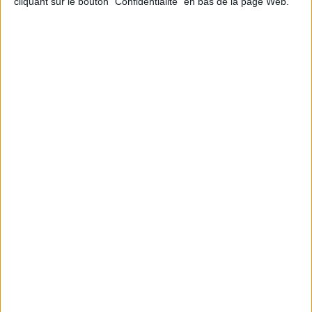
cliquant sur le bouton "Confidentialité" en bas de la page Web.
NOUS SUIVRE
Facebook
Twitter
Linkedin
RSS