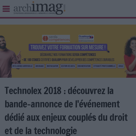
BIBLIOTHÈQUE ÉDITION
ARCHIVES PATRIMOINE
VEILLE DOCUMENTATION
DÉMAT CLOUD
UNIVERS DATA
TRAVAIL COLLABORATIF
VIE NUMÉRIQUE
NUMÉRIQUE RESPONSABLE
Technolex 2018 : découvrez la
bande-annonce de l'événement
LES DOSSIERS
dédié aux enjeux couplés du droit
LES NEWSLETTERS
et de la technologie
LE MAGAZINE