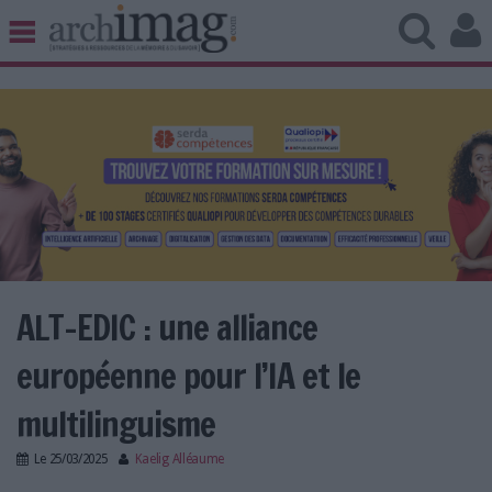
BIBLIOTHÈQUE ÉDITION
ARCHIVES PATRIMOINE
VEILLE DOCUMENTATION
DÉMAT CLOUD
UNIVERS DATA
TRAVAIL COLLABORATIF
VIE NUMÉRIQUE
NUMÉRIQUE RESPONSABLE
ALT-EDIC : une alliance
européenne pour l’IA et le
LES DOSSIERS
multilinguisme
LES NEWSLETTERS
Le
25/03/2025
Kaelig Alléaume
LE MAGAZINE