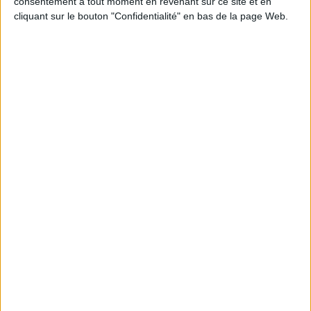
consentement à tout moment en revenant sur ce site et en
cliquant sur le bouton "Confidentialité" en bas de la page Web.
Le signalement de contenus générés par l'IA
devient obligatoire à partir du 2 août
VeilleLabs 2026 : ce que l’IA change vraiment pour
la veille stratégique
LE MAG
Numéro 396 : IA et automatisation : vers la fin de la veille?