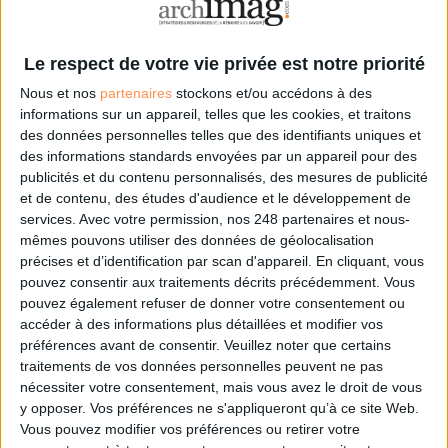
Souveraineté Numérique
Le respect de votre vie privée est notre priorité
Nous et nos
partenaires
stockons et/ou accédons à des
Connectez-vous
ou
inscrivez-vous
pour publier un commentaire
informations sur un appareil, telles que les cookies, et traitons
des données personnelles telles que des identifiants uniques et
des informations standards envoyées par un appareil pour des
À LIRE SUR ARCHIMAG
publicités et du contenu personnalisés, des mesures de publicité
et de contenu, des études d'audience et le développement de
Le plus beau but de tous les temps, signé Pelé,
services.
Avec votre permission, nos 248 partenaires et nous-
reconstitué grâce à l'IA et aux archives
mêmes pouvons utiliser des données de géolocalisation
précises et d’identification par scan d'appareil. En cliquant, vous
pouvez consentir aux traitements décrits précédemment. Vous
pouvez également refuser de donner votre consentement ou
accéder à des informations plus détaillées et modifier vos
préférences avant de consentir.
Veuillez noter que certains
IA en entreprise : encadrer les usages sans
traitements de vos données personnelles peuvent ne pas
freiner l’expérimentation
nécessiter votre consentement, mais vous avez le droit de vous
y opposer. Vos préférences ne s'appliqueront qu’à ce site Web.
Vous pouvez modifier vos préférences ou retirer votre