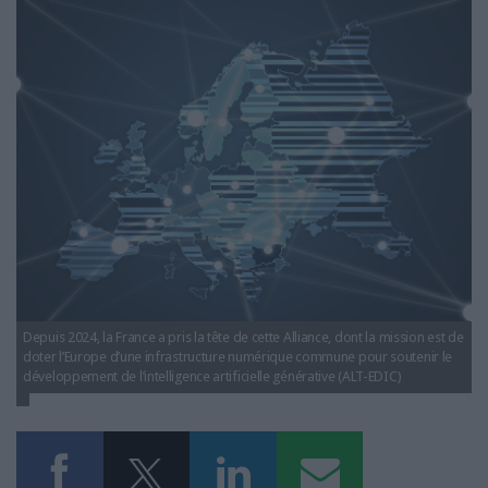
LES GUIDES PRATIQUES
alt-edic-alliance-europenne-intelligence-artificielle-
multilinguisme.png
LES BASES DE DONNÉES
L'ESPACE EMPLOI
L'AGENDA
L'ANNUAIRE DES ACTEURS
LES LIVRES BLANCS
LES SUPPLÉMENTS
NOS OFFRES D'ABONNEMENTS
Depuis 2024, la France a pris la tête de cette Alliance, dont la mission est de
doter l’Europe d’une infrastructure numérique commune pour soutenir le
développement de l’intelligence artificielle générative (ALT-EDIC)