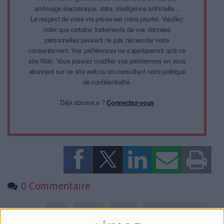
archivage électronique, data, intelligence artificielle...
Le respect de votre vie privée est notre priorité. Veuillez
noter que certains traitements de vos données
personnelles peuvent ne pas nécessiter votre
consentement. Vos préférences ne s'appliqueront qu'à ce
site Web. Vous pouvez modifier vos préférences en vous
abonnant sur ce site web ou en consultant notre politique
de confidentialité.
Déjà abonné.e ?
Connectez-vous
0 Commentaire
CNRS
Langues
Europe
Intelligence Artificielle