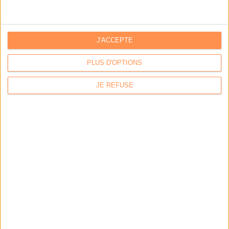
J'ACCEPTE
PLUS D'OPTIONS
JE REFUSE
Calico : IA générative locale : vers une gestion de
l’information plus intelligente et souveraine