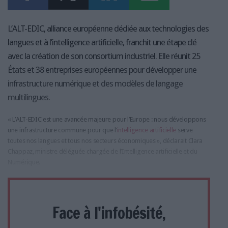
L’ALT-EDIC, alliance européenne dédiée aux technologies des
langues et à l’intelligence artificielle, franchit une étape clé
avec la création de son consortium industriel. Elle réunit 25
États et 38 entreprises européennes pour développer une
infrastructure numérique et des modèles de langage
multilingues.
« L’ALT-EDIC est une avancée majeure pour l’Europe : nous développons
une infrastructure commune pour que l’
intelligence artificielle
serve
toutes nos langues et tous nos secteurs économiques », déclarait Clara
Chappaz, ministre déléguée chargée de l’Intelligence artificielle et du
Numérique.
Face à l'infobésité,