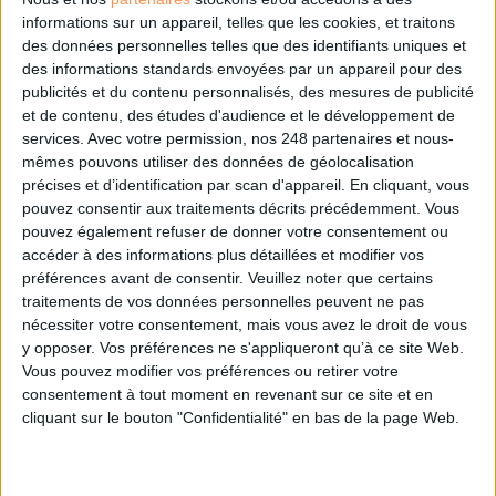
Comment bien choisir son logiciel de veille ?
informations sur un appareil, telles que les cookies, et traitons
Comment assurer une veille efficace à l'heure des réseaux sociaux ?
des données personnelles telles que des identifiants uniques et
Comment mettre en place une veille multicanale efficace ?
des informations standards envoyées par un appareil pour des
publicités et du contenu personnalisés, des mesures de publicité
et de contenu, des études d'audience et le développement de
Cet article vous intéresse?
services.
Avec votre permission, nos 248 partenaires et nous-
mêmes pouvons utiliser des données de géolocalisation
Retrouvez-le en intégralité
précises et d’identification par scan d'appareil. En cliquant, vous
pouvez consentir aux traitements décrits précédemment. Vous
pouvez également refuser de donner votre consentement ou
dans le magazine Archimag
accéder à des informations plus détaillées et modifier vos
préférences avant de consentir.
Veuillez noter que certains
traitements de vos données personnelles peuvent ne pas
!
nécessiter votre consentement, mais vous avez le droit de vous
y opposer. Vos préférences ne s'appliqueront qu’à ce site Web.
Vous pouvez modifier vos préférences ou retirer votre
consentement à tout moment en revenant sur ce site et en
cliquant sur le bouton "Confidentialité" en bas de la page Web.