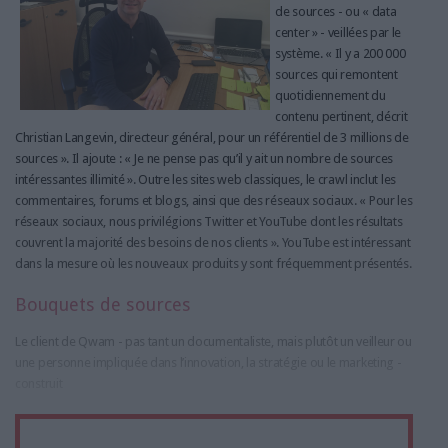
de sources - ou « data
center » - veillées par le
système. « Il y a 200 000
sources qui remontent
quotidiennement du
contenu pertinent, décrit
Christian Langevin, directeur général, pour un référentiel de 3 millions de
sources ». Il ajoute : « Je ne pense pas qu’il y ait un nombre de sources
intéressantes illimité ». Outre les sites web classiques, le crawl inclut les
commentaires, forums et blogs, ainsi que des réseaux sociaux. « Pour les
réseaux sociaux, nous privilégions Twitter et YouTube dont les résultats
couvrent la majorité des besoins de nos clients ». YouTube est intéressant
dans la mesure où les nouveaux produits y sont fréquemment présentés.
Bouquets de sources
Le client de Qwam - pas tant un documentaliste, mais plutôt un veilleur ou
une personne impliquée dans l’innovation, la stratégie ou le marketing -
construit