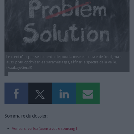
LES GUIDES PRATIQUES
LES BASES DE DONNÉES
L'ESPACE EMPLOI
L'AGENDA
L'ANNUAIRE DES ACTEURS
LES LIVRES BLANCS
LES SUPPLÉMENTS
Le client n’est pas seulement aidé pour la mise en oeuvre de l’outil, mais
aussi pour optimiser les paramétrages, affiner le spectre de la veille.
NOS OFFRES D'ABONNEMENTS
(Pixabay/Geralt)
Sommaire du dossier :
Veilleurs : veillez (bien) à votre sourcing !