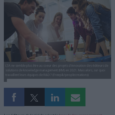
LES GUIDES PRATIQUES
knowledge-management-tendances-innovation-
2021.jpg
LES BASES DE DONNÉES
L'ESPACE EMPLOI
L'AGENDA
L'ANNUAIRE DES ACTEURS
LES LIVRES BLANCS
LES SUPPLÉMENTS
NOS OFFRES D'ABONNEMENTS
L'IA ne semble plus être au coeur des projets d'innovation des éditeurs de
solutions de knowledge management (KM) en 2021. Mais alors, sur quoi
travaillent leurs équipes de R&D ? (Freepik/peoplecreations)