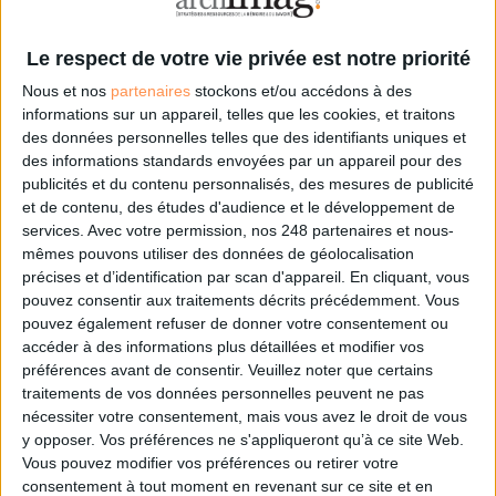
applicatif, observe deux approches très différentes du KM, selon les
clients :
Le respect de votre vie privée est notre priorité
« Certains disposent de bases de connaissances très structurées, souvent
Nous et nos
partenaires
stockons et/ou accédons à des
animées par des manager KM. Pour eux, l’enjeu est la rapidité d’accès à la
informations sur un appareil, telles que les cookies, et traitons
bonne information et ils veulent pouvoir créer des types de contenu
des données personnelles telles que des identifiants uniques et
reflétant parfaitement leur modèle de connaissances », explique Jean-
des informations standards envoyées par un appareil pour des
Michel Lambert, responsable avant-vente ; « d’autres souhaitent plutôt
publicités et du contenu personnalisés, des mesures de publicité
animer par la base la capitalisation de leurs savoirs et se tournent alors
et de contenu, des études d'audience et le développement de
davantage vers des fonctionnalités collaboratives comme les foires aux
services.
Avec votre permission, nos 248 partenaires et nous-
questions, la coédition de documents, les pages wiki ou la veille
mêmes pouvons utiliser des données de géolocalisation
collaborative ».
précises et d’identification par scan d'appareil. En cliquant, vous
pouvez consentir aux traitements décrits précédemment. Vous
L’un des plus gros défis reste de décloisonner la gestion des
pouvez également refuser de donner votre consentement ou
connaissances et de l’animer dans la durée : gérer l’obsolescence des
accéder à des informations plus détaillées et modifier vos
contenus et leur classement, socialiser les connaissances pour faciliter
préférences avant de consentir.
Veuillez noter que certains
leur partage, leur création ou encore leur acquisition. Le tout en
traitements de vos données personnelles peuvent ne pas
optimisant le temps de contributeurs pour aller au-delà d’un KM isolé et
nécessiter votre consentement, mais vous avez le droit de vous
spécialisé qui serait trop coûteux à maintenir.
y opposer. Vos préférences ne s'appliqueront qu’à ce site Web.
Vous pouvez modifier vos préférences ou retirer votre
Jalios souhaite aujourd’hui proposer une approche 360 degrés innovante
consentement à tout moment en revenant sur ce site et en
du KM et fait actuellement plancher ses ingénieurs sur la facilitation, la