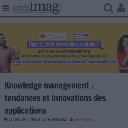
BIBLIOTHÈQUE ÉDITION
ARCHIVES PATRIMOINE
VEILLE DOCUMENTATION
DÉMAT CLOUD
UNIVERS DATA
TRAVAIL COLLABORATIF
VIE NUMÉRIQUE
NUMÉRIQUE RESPONSABLE
Knowledge management :
tendances et innovations des
LES DOSSIERS
applications
LES NEWSLETTERS
Le
13/09/2021
(Mis à jour le
24/02/2022
)
Clémence Jost
LE MAGAZINE