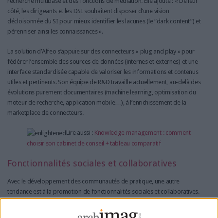
recherche multibase et des fonctions de médiation. Elle ajoute : « De leur
côté, les dirigeants et les DSI souhaitent disposer d’une vision
décloisonnée du SI pour mieux identifier les lacunes (le “dark content”) et
pérenniser ainsi les connaissances ».
La solution d’Alfeo s’appuie sur des connecteurs « plug and play » pour
fédérer l’ensemble des sources de données (internes et externes) et une
interface standardisée capable de valoriser les informations et contenus
utiles et pertinents. Son équipe de R&D travaille actuellement, au-delà des
évolutions purement documentaires (machine learning, optimisation du
moteur de recherche, application mobile…), à l’enrichissement de la
marketplace de connecteurs.
Lire aussi :
Knowledge management : comment
choisir son cabinet de conseil + tableau comparatif
Fonctionnalités sociales et collaboratives
Avec le développement des communautés de pratique, une autre
tendance est à la promotion de fonctionnalités sociales et collaboratives.
Jalios, qui propose une solution sociale et collaborative de
coconstruction de bases de connaissances sans créer un énième silo