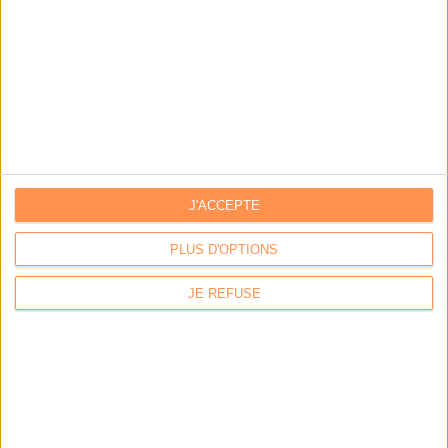
Facebook
Twitter
Linkedin
RSS
J'ACCEPTE
PLUS D'OPTIONS
JE REFUSE