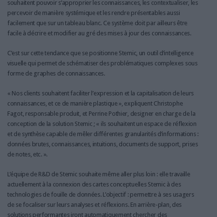
souhaitent pouvoir s’approprier les connaissances, les contextualiser, les
percevoir de manière systémique et les rendre présentables aussi
facilement que sur un tableau blanc. Ce système doit par ailleurs être
facile à décrire et modifier au gré des mises à jour des connaissances.
C’est sur cette tendance que se positionne Stemic, un outil d’intelligence
visuelle qui permet de schématiser des problématiques complexes sous
forme de graphes de connaissances.
« Nos clients souhaitent faciliter l’expression et la capitalisation de leurs
connaissances, et ce de manière plastique », expliquent Christophe
Fagot, responsable produit, et Perrine Pothier, designer en charge de la
conception de la solution Stemic ; « ils souhaitent un espace de réflexion
et de synthèse capable de mêler différentes granularités d’informations :
données brutes, connaissances, intuitions, documents de support, prises
de notes, etc. ».
L’équipe de R&D de Stemic souhaite même aller plus loin : elle travaille
actuellement à la connexion des cartes conceptuelles Stemic à des
technologies de fouille de données. L’objectif : permettre à ses usagers
de se focaliser sur leurs analyses et réflexions. En arrière-plan, des
solutions performantes iront automatiquement chercher des