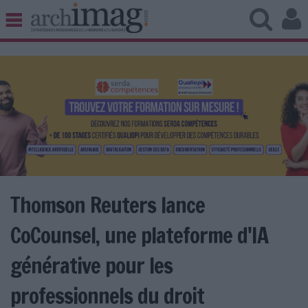
BIBLIOTHÈQUE ÉDITION
ARCHIVES PATRIMOINE
VEILLE DOCUMENTATION
DÉMAT CLOUD
UNIVERS DATA
TRAVAIL COLLABORATIF
VIE NUMÉRIQUE
NUMÉRIQUE RESPONSABLE
Thomson Reuters lance
CoCounsel, une plateforme d'IA
LES DOSSIERS
générative pour les
LES NEWSLETTERS
professionnels du droit
LE MAGAZINE