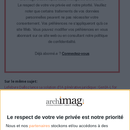
Le respect de votre vie privée est notre priorité. Veuillez
noter que certains traitements de vos données
personnelles peuvent ne pas nécessiter votre
consentement. Vos préférences ne s'appliqueront qu'à ce
site Web. Vous pouvez modifier vos préférences en vous
abonnant sur ce site web ou en consultant notre politique
de confidentialité.
Déjà abonné.e ?
Connectez-vous
Sur le même sujet:
Lefebvre Dalloz lance sa solution d'IA générative juridique : GenIA-L for
Search
Lefebvre Sarrut introduit l’IA générative dans la recherche d’informations
juridiques
Le respect de votre vie privée est notre priorité
Nous et nos
partenaires
stockons et/ou accédons à des