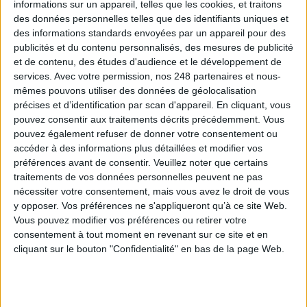
0 Commentaire
informations sur un appareil, telles que les cookies, et traitons
des données personnelles telles que des identifiants uniques et
des informations standards envoyées par un appareil pour des
Droit De L'information
IA Générative
Intelligence Artificielle
publicités et du contenu personnalisés, des mesures de publicité
et de contenu, des études d'audience et le développement de
Juridique
services.
Avec votre permission, nos 248 partenaires et nous-
mêmes pouvons utiliser des données de géolocalisation
précises et d’identification par scan d'appareil. En cliquant, vous
pouvez consentir aux traitements décrits précédemment. Vous
Connectez-vous
ou
inscrivez-vous
pour publier un commentaire
pouvez également refuser de donner votre consentement ou
accéder à des informations plus détaillées et modifier vos
préférences avant de consentir.
Veuillez noter que certains
À LIRE SUR ARCHIMAG
traitements de vos données personnelles peuvent ne pas
nécessiter votre consentement, mais vous avez le droit de vous
Le plus beau but de tous les temps, signé Pelé,
y opposer. Vos préférences ne s'appliqueront qu’à ce site Web.
reconstitué grâce à l'IA et aux archives
Vous pouvez modifier vos préférences ou retirer votre
consentement à tout moment en revenant sur ce site et en
cliquant sur le bouton "Confidentialité" en bas de la page Web.
IA en entreprise : encadrer les usages sans
freiner l’expérimentation