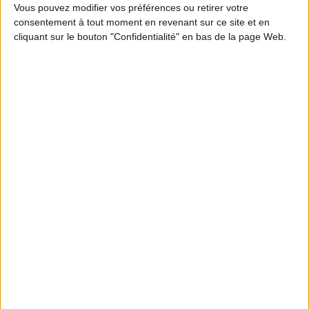
Vous pouvez modifier vos préférences ou retirer votre
VeilleLabs 2026 : ce que l’IA change vraiment pour
consentement à tout moment en revenant sur ce site et en
la veille stratégique
cliquant sur le bouton "Confidentialité" en bas de la page Web.
Google déploie AI Overview en France et engage un
bras de fer avec les éditeurs de presse
Trois outils d’IA pour faciliter la recherche
académique
Information juridique : LexisNexis intègre Mistral
dans sa plateforme juridique