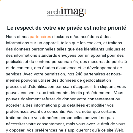
Sur le même sujet:
10 conseils et outils indispensables pour bien protéger vos données
Le respect de votre vie privée est notre priorité
personnelles
3 outils gratuits de storytelling pour donner vie à vos publications web
Nous et nos
partenaires
stockons et/ou accédons à des
informations sur un appareil, telles que les cookies, et traitons
des données personnelles telles que des identifiants uniques et
des informations standards envoyées par un appareil pour des
0 Commentaire
publicités et du contenu personnalisés, des mesures de publicité
et de contenu, des études d'audience et le développement de
services.
Avec votre permission, nos 248 partenaires et nous-
Fake News
Photo
Outils
374
mêmes pouvons utiliser des données de géolocalisation
précises et d’identification par scan d'appareil. En cliquant, vous
pouvez consentir aux traitements décrits précédemment. Vous
pouvez également refuser de donner votre consentement ou
Connectez-vous
ou
inscrivez-vous
pour publier un commentaire
accéder à des informations plus détaillées et modifier vos
préférences avant de consentir.
Veuillez noter que certains
traitements de vos données personnelles peuvent ne pas
À LIRE SUR ARCHIMAG
nécessiter votre consentement, mais vous avez le droit de vous
y opposer. Vos préférences ne s'appliqueront qu’à ce site Web.