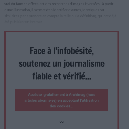
vrai du faux en effectuant des recherches d’images inversées : à partir
d’une illustration, il permet d’en identifier d’autres, identiques ou
similaires (sans prendre en compte la taille ou la définition), qui ont déjà
été publiées sur internet.
Face à l'infobésité,
soutenez un journalisme
fiable et vérifié...
Accédez gratuitement à Archimag (hors
articles abonné·es) en acceptant l'utilisation
des cookies...
ou