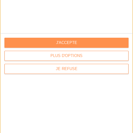
outils
Stratégie data : tirez profit de l’intelligence des
données
J'ACCEPTE
LES DERNIÈRES PARUTIONS
PLUS D'OPTIONS
JE REFUSE