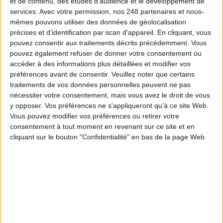
et de contenu, des études d'audience et le développement de
la veille stratégique
services.
Avec votre permission, nos 248 partenaires et nous-
mêmes pouvons utiliser des données de géolocalisation
précises et d’identification par scan d'appareil. En cliquant, vous
pouvez consentir aux traitements décrits précédemment. Vous
pouvez également refuser de donner votre consentement ou
Google déploie AI Overview en France et engage un
accéder à des informations plus détaillées et modifier vos
bras de fer avec les éditeurs de presse
préférences avant de consentir.
Veuillez noter que certains
traitements de vos données personnelles peuvent ne pas
nécessiter votre consentement, mais vous avez le droit de vous
y opposer. Vos préférences ne s'appliqueront qu’à ce site Web.
Vous pouvez modifier vos préférences ou retirer votre
Information juridique : LexisNexis intègre Mistral
consentement à tout moment en revenant sur ce site et en
dans sa plateforme juridique
cliquant sur le bouton "Confidentialité" en bas de la page Web.
En forte hausse, la fraude documentaire se
banalise à tous les niveaux de la société