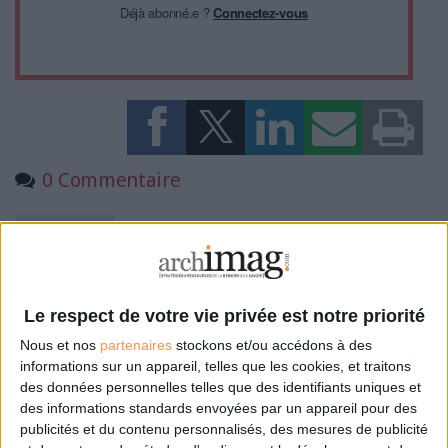
Déjà abonné.e ?
Connectez-vous
0 Commentaire
Documentation
Connectez-vous
ou
inscrivez-vous
pour publier un commentaire
Le respect de votre vie privée est notre priorité
Nous et nos
partenaires
stockons et/ou accédons à des
informations sur un appareil, telles que les cookies, et traitons
À LIRE SUR ARCHIMAG
des données personnelles telles que des identifiants uniques et
des informations standards envoyées par un appareil pour des
publicités et du contenu personnalisés, des mesures de publicité
VeilleLabs 2026 : ce que l’IA change vraiment pour