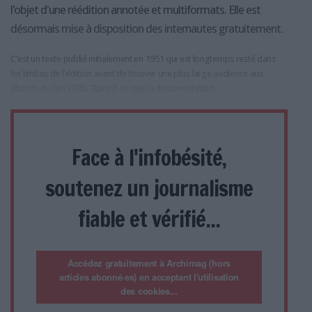
l'objet d'une réédition annotée et multiformats. Elle est
désormais mise à disposition des internautes gratuitement.
C'est un texte publié initialement en 1951 qui est longtemps resté dans
les limbes de l'édition avant de trouver une plus large audience aux
abords de l'an 2000. "Qu’est-ce que la documentation
Face à l'infobésité,
soutenez un journalisme
fiable et vérifié...
Accédez gratuitement à Archimag (hors
articles abonné·es) en acceptant l'utilisation
des cookies...