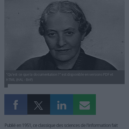
LES GUIDES PRATIQUES
suzanne-briet.jpg
LES BASES DE DONNÉES
L'ESPACE EMPLOI
L'AGENDA
L'ANNUAIRE DES ACTEURS
LES LIVRES BLANCS
LES SUPPLÉMENTS
NOS OFFRES D'ABONNEMENTS
"Qu’est-ce que la documentation ?" est disponible en versions PDF et
HTML (HAL - BnF)
Publié en 1951, ce classique des sciences de l'information fait