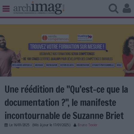
BIBLIOTHÈQUE ÉDITION
ARCHIVES PATRIMOINE
VEILLE DOCUMENTATION
DÉMAT CLOUD
UNIVERS DATA
TRAVAIL COLLABORATIF
VIE NUMÉRIQUE
NUMÉRIQUE RESPONSABLE
Une réédition de "Qu’est-ce que la
documentation ?", le manifeste
LES DOSSIERS
incontournable de Suzanne Briet
LES NEWSLETTERS
Le
16/01/2025
(Mis à jour le
17/01/2025
)
Bruno Texier
LE MAGAZINE