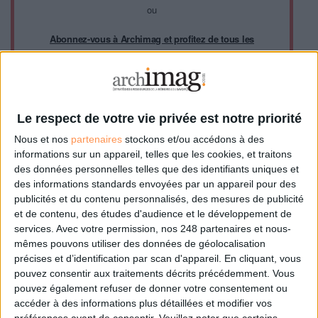
ou
Abonnez-vous à Archimag et profitez de tous les
avantages.
Les abonnements d'Archimag vous donnent un accès
exclusif à l'ensemble du site internet. Retrouvez tous vos
magazines au format PDF, vos guides pratiques pour les
Le respect de votre vie privée est notre priorité
abonné·es Intégral, mais aussi 10 ans d'archives.
Nous et nos
partenaires
stockons et/ou accédons à des
Archimag, c'est le magazine qui vous accompagne dans
informations sur un appareil, telles que les cookies, et traitons
votre transformation digitale : dématérialisation, droit de
des données personnelles telles que des identifiants uniques et
l'information, gestion documentaire, bibliothèques,
des informations standards envoyées par un appareil pour des
archivage électronique, data, intelligence artificielle...
publicités et du contenu personnalisés, des mesures de publicité
Le respect de votre vie privée est notre priorité. Veuillez
et de contenu, des études d'audience et le développement de
noter que certains traitements de vos données
services.
Avec votre permission, nos 248 partenaires et nous-
personnelles peuvent ne pas nécessiter votre
mêmes pouvons utiliser des données de géolocalisation
consentement. Vos préférences ne s'appliqueront qu'à ce
précises et d’identification par scan d'appareil. En cliquant, vous
site Web. Vous pouvez modifier vos préférences en vous
pouvez consentir aux traitements décrits précédemment. Vous
abonnant sur ce site web ou en consultant notre politique
pouvez également refuser de donner votre consentement ou
de confidentialité.
accéder à des informations plus détaillées et modifier vos
préférences avant de consentir.
Veuillez noter que certains