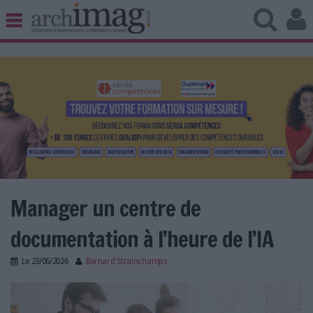
BIBLIOTHÈQUE ÉDITION
ARCHIVES PATRIMOINE
VEILLE DOCUMENTATION
DÉMAT CLOUD
UNIVERS DATA
TRAVAIL COLLABORATIF
VIE NUMÉRIQUE
NUMÉRIQUE RESPONSABLE
Manager un centre de
documentation à l’heure de l’IA
LES DOSSIERS
Le
23/06/2026
Bernard Strainchamps
LES NEWSLETTERS
manager_centre_de_documentation_ia.jpg
LE MAGAZINE