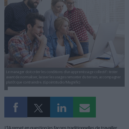
LES GUIDES PRATIQUES
LES BASES DE DONNÉES
L'ESPACE EMPLOI
L'AGENDA
L'ANNUAIRE DES ACTEURS
LES LIVRES BLANCS
LES SUPPLÉMENTS
NOS OFFRES D'ABONNEMENTS
Le manager doit créer les conditions d’un apprentissage collectif : tester
avant de normaliser, laisser les usages remonter du terrain, accompagner
plutôt que contraindre. (Gpointstudio/Magnific)
L’IA remet en question les façons traditionnelles de travailler