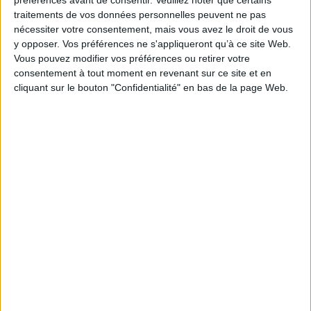
Déjà abonné.e ?
Connectez-vous
traitements de vos données personnelles peuvent ne pas
nécessiter votre consentement, mais vous avez le droit de vous
y opposer. Vos préférences ne s'appliqueront qu’à ce site Web.
Vous pouvez modifier vos préférences ou retirer votre
consentement à tout moment en revenant sur ce site et en
cliquant sur le bouton "Confidentialité" en bas de la page Web.
0 Commentaire
Intelligence Artificielle
Centre De Documentation
395
Compétences Des Documentalistes Et Des Veilleurs
Connectez-vous
ou
inscrivez-vous
pour publier un commentaire
À LIRE SUR ARCHIMAG