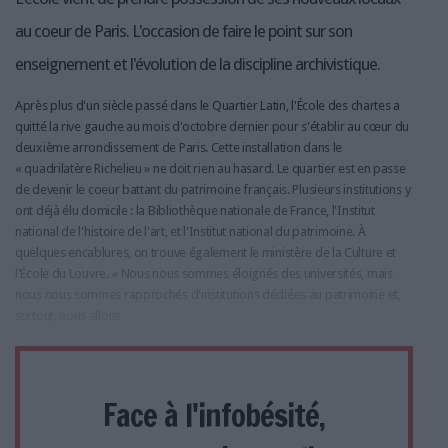
au coeur de Paris. L'occasion de faire le point sur son
enseignement et l'évolution de la discipline archivistique.
Après plus d'un siècle passé dans le Quartier Latin, l'École des chartes a
quitté la rive gauche au mois d'octobre dernier pour s'établir au cœur du
deuxième arrondissement de Paris. Cette installation dans le
« quadrilatère Richelieu » ne doit rien au hasard. Le quartier est en passe
de devenir le coeur battant du patrimoine français. Plusieurs institutions y
ont déjà élu domicile : la Bibliothèque nationale de France, l'Institut
national de l'histoire de l'art, et l'Institut national du patrimoine. À
quelques encablures, on trouve également le ministère de la Culture et
l'École du Louvre. « Nous nous sommes éloignés des universités, mais
nous nous sommes rapprochés d'institutions dédiées au patrimoine et,
surtout, nous allons
Face à l'infobésité,