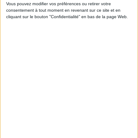
Des archives inédites de Led Zeppelin refont
Vous pouvez modifier vos préférences ou retirer votre
surface
consentement à tout moment en revenant sur ce site et en
cliquant sur le bouton "Confidentialité" en bas de la page Web.
Le plus beau but de tous les temps, signé Pelé,
reconstitué grâce à l'IA et aux archives
Construire et faire vivre son référentiel
d’archivage : mode d’emploi, entre conformité et
mémoire
Les Archives nationales du Luxembourg en mission
déménagement