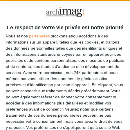
!
Le respect de votre vie privée est notre priorité
Nous et nos
partenaires
stockons et/ou accédons à des
informations sur un appareil, telles que les cookies, et traitons
des données personnelles telles que des identifiants uniques et
des informations standards envoyées par un appareil pour des
0 Commentaire
publicités et du contenu personnalisés, des mesures de publicité
et de contenu, des études d'audience et le développement de
services.
Avec votre permission, nos 248 partenaires et nous-
Formation
Archives
Reportage
Ecole Des Chartes
mêmes pouvons utiliser des données de géolocalisation
précises et d’identification par scan d'appareil. En cliquant, vous
pouvez consentir aux traitements décrits précédemment. Vous
pouvez également refuser de donner votre consentement ou
Connectez-vous
ou
inscrivez-vous
pour publier un commentaire
accéder à des informations plus détaillées et modifier vos
préférences avant de consentir.
Veuillez noter que certains
traitements de vos données personnelles peuvent ne pas
À LIRE SUR ARCHIMAG
nécessiter votre consentement, mais vous avez le droit de vous
y opposer. Vos préférences ne s'appliqueront qu’à ce site Web.