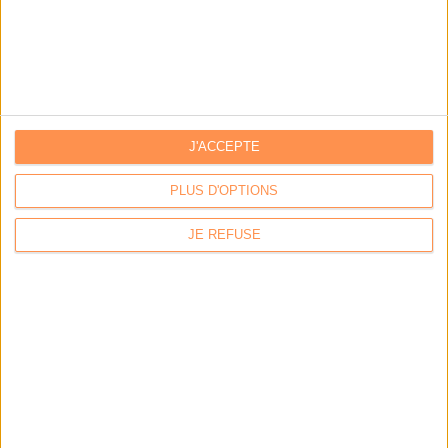
outils
Stratégie data : tirez profit de l’intelligence des
données
J'ACCEPTE
LES DERNIÈRES PARUTIONS
PLUS D'OPTIONS
JE REFUSE