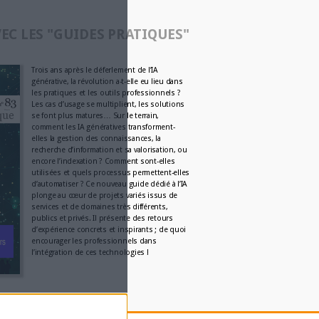
temps, signé Pelé, recon
grâce...
Par:
Bruno Texier
Decalog : 30 ans de passi
documentaire
Par:
Anonyme
Information juridique : L
intègre Mistral dans sa pl
Par:
Bruno Texier
Brief.me, le média anti-i
Par:
Clémence Jost
L'AGENDA