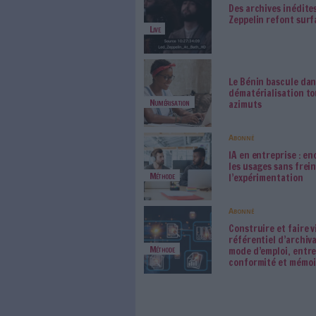
0 Comm
Bruno Texier
Les derniers articles A
Konic
fonds
Acquisition
d’Ope
Des a
Zeppe
Live