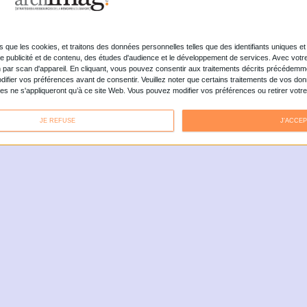
RTAGES, ARTICLES, DES
ERVIEWS ET BIEN PLUS ENCORE
L'irruption de l'intelligence artificielle rebat
radicalement les cartes de la veille professionnelle
en permettant, entre autres, de rationaliser les flux
documentaires grâce à l’automatisation. Et puisque
l'IA excelle aussi dans le tri massif, le résumé ou la
traduction, que reste-t-il à l’humain ? Cette