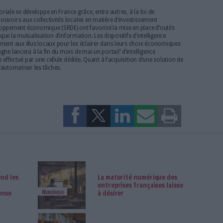
l’agence a mis en place une veille définie ainsi par Bertrand Piechaczyk
égion, c’est-à-dire ces entreprises sur lesquelles on a envie de parier 
par l’identification des bons contacts et un suivi sectoriel de la press
i
ation de l’information
blanche et de l’information grise. La coordinati
our de la mutualisation des prestations d’intelligence économique ter
ux La Bretagne n’est pas la première à opter pour le suivi de comptes
anche-Comté sont déjà engagées dans ce type de veille.
intelligence territoriale se développe en France grâce, entre autres, à 
accorde plus de pouvoirs aux collectivités locales en matière d’inves
ionaux de développement économique (SRDE) ont favorisé la mise en
es territoires tels que la mutualisation d’information. Les dispositifs 
essent essentiellement aux élus locaux pour les éclairer dans leurs
i
conomique de Bretagne lancera à la fin du mois de mai un portail
d’int
e travail de veille effectué par une cellule dédiée. Quant à l’acquisiti
e y réfléchit afin d’automatiser les tâches.