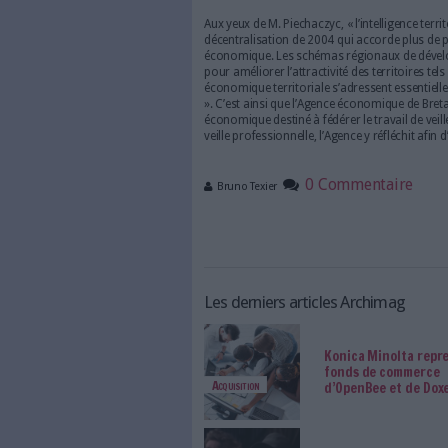
Pour mener à bien ces projets, 
repérer les comptes clé de la r
acteurs à fort potentiel passe 
passe également par l’exploit
territoriale est organisée aut
différents opérateurs régiona
région Midi-Pyrénées et la Fr
loi de décentralisation
Aux yeux de M. Piechaczyc, « l’
décentralisation de 2004 qui 
économique. Les schémas rég
pour améliorer l’attractivité d
économique territoriale s’adr
». C’est ainsi que l’Agence é
économique destiné à fédérer l
veille professionnelle, l’Agenc