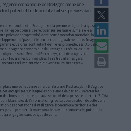
er
eille territoriale, l’Agence économique de Bretagne mène 
 entreprises à fort potentiel. Le dispositif a fait ses preu
rtateur agroalimentaire mondial et la Bretagne est la première régio
ntage concurrentiel, la région pourrait se reposer sur ses lauriers, ma
es activités. Avec quatre pôles de compétitivité, dont deux à vocation m
e recherche et développement dépassant le seul secteur agroalimenta
tomobile haut de gamme et Valorial sont autant de filières prometteu
on s’appuie également sur l’Agence économique de Bretagne. Créée en 
lle vise plusieurs objectifs selon Bertrand Piechaczyk, chef de projet
lligence économique : « Fédérer les bonnes idées, faire travailler les g
ivité du territoire, encourager l’implantation d’investisseurs étranger