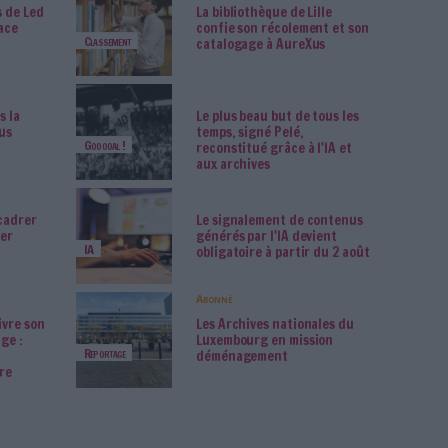
entaire
rchimag
a Minolta reprend les
La maturité
 de commerce
entreprises 
Numérique
nBee et de Doxense
à désirer
rchives inédites de Led
La bibliothè
lin refont surface
confie son 
Classement
catalogage 