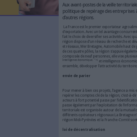
LES NEWSLETTERS
LE MAGAZINE
Le 01/05/2008
Bruno Texi
LES GUIDES PRATIQUES
LES BASES DE DONNÉES
L'ESPACE EMPLOI
Aux avant-postes de la v
L'AGENDA
politique de repérage des
L'ANNUAIRE DES ACTEURS
d’autres régions.
LES LIVRES BLANCS
La France est le premier expo
LES SUPPLÉMENTS
d’exportation. Avec un tel ava
fait le choix de diversifier s
NOS OFFRES D'ABONNEMENTS
région dispose d’un réseau d
et réseaux, Mer Bretagne, Au
de ces quatre pôles, la régi
composée de neuf personnes, e
Intelligence économique. ">i
et inte
ensemble, développer l’attract
envie de parier