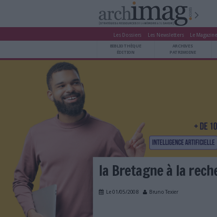
Les Dossiers
Les Newsle
BIBLIOTHÈQUE ÉDITION
BIBLIOTHÈQUE
ARCHIVES PATRIMOINE
ÉDITION
P
VEILLE DOCUMENTATION
DÉMAT CLOUD
UNIVERS DATA
TRAVAIL COLLABORATIF
VIE NUMÉRIQUE
NUMÉRIQUE RESPONSABLE
LES DOSSIERS
la Bretagne à