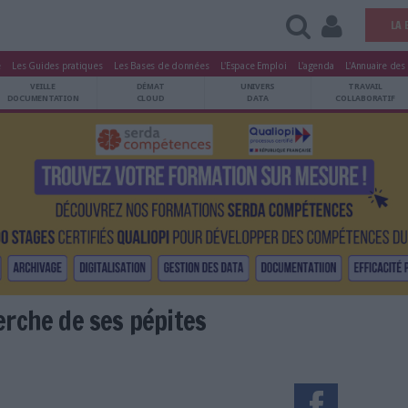
tters
Le Magazine
Les Guides pratiques
Les Bases de données
L'Esp
ARCHIVES
VEILLE
DÉMAT
ATRIMOINE
DOCUMENTATION
CLOUD
 la recherche de ses pépites