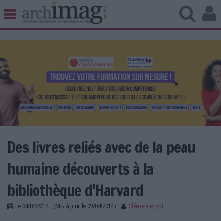
BIBLIOTHÈQUE ÉDITION
ARCHIVES PATRIMOINE
VEILLE DOCUMENTATION
DÉMAT CLOUD
UNIVERS DATA
TRAVAIL COLLABORATIF
VIE NUMÉRIQUE
NUMÉRIQUE RESPONSABLE
Des livres reliés avec de la peau
humaine découverts à la
LES DOSSIERS
bibliothèque d'Harvard
LES NEWSLETTERS
Le
04/04/2014
(Mis à jour le
09/04/2014
)
Clémence Jost
LE MAGAZINE