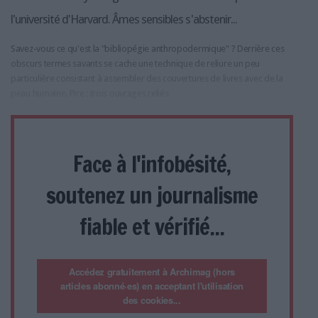
l'université d'Harvard. Âmes sensibles s'abstenir...
Savez-vous ce qu'est la "bibliopégie anthropodermique" ? Derrière ces
obscurs termes savants se cache une technique de reliure un peu
particulière consistant à assembler des couvertures de livres avec de la
peau humaine. Pire : trois ouvrages reliés
Face à l'infobésité,
soutenez un journalisme
fiable et vérifié...
Accédez gratuitement à Archimag (hors
articles abonné·es) en acceptant l'utilisation
des cookies...