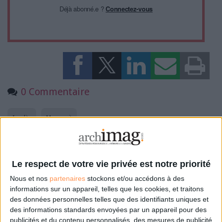
Déjà abonné.e ?
Connectez-vous
0 Commentaire
Insolite
Manuscrit
Connectez-vous
ou
inscrivez-vous
pour publier un commentaire
Le respect de votre vie privée est notre priorité
Nous et nos
partenaires
stockons et/ou accédons à des
informations sur un appareil, telles que les cookies, et traitons
À LIRE SUR ARCHIMAG
des données personnelles telles que des identifiants uniques et
des informations standards envoyées par un appareil pour des
La bibliothèque de Lille confie son récolement et
publicités et du contenu personnalisés, des mesures de publicité