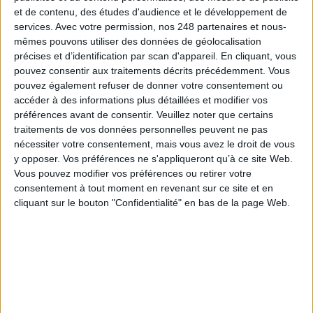
son catalogage à AureXus
et de contenu, des études d'audience et le développement de
services.
Avec votre permission, nos 248 partenaires et nous-
mêmes pouvons utiliser des données de géolocalisation
précises et d’identification par scan d'appareil. En cliquant, vous
pouvez consentir aux traitements décrits précédemment. Vous
71e Congrès de l’ABF : l’hospitalité comme fil rouge
pouvez également refuser de donner votre consentement ou
accéder à des informations plus détaillées et modifier vos
préférences avant de consentir.
Veuillez noter que certains
traitements de vos données personnelles peuvent ne pas
nécessiter votre consentement, mais vous avez le droit de vous
y opposer. Vos préférences ne s'appliqueront qu’à ce site Web.
Vous pouvez modifier vos préférences ou retirer votre
Bibliothèques : comment survivre face aux
consentement à tout moment en revenant sur ce site et en
pressions ?
cliquant sur le bouton "Confidentialité" en bas de la page Web.
Bibliothèques : la difficile bataille des budgets