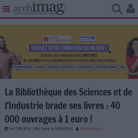
BIBLIOTHÈQUE ÉDITION
ARCHIVES PATRIMOINE
VEILLE DOCUMENTATION
DÉMAT CLOUD
UNIVERS DATA
TRAVAIL COLLABORATIF
VIE NUMÉRIQUE
NUMÉRIQUE RESPONSABLE
La Bibliothèque des Sciences et de
l'Industrie brade ses livres : 40
LES DOSSIERS
000 ouvrages à 1 euro !
LES NEWSLETTERS
Le
17/09/2014
(Mis à jour le
18/09/2014
)
Clémence Jost
LE MAGAZINE