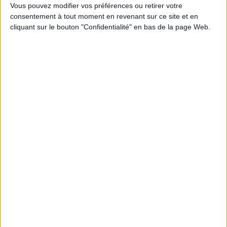
Vous pouvez modifier vos préférences ou retirer votre
consentement à tout moment en revenant sur ce site et en
cliquant sur le bouton "Confidentialité" en bas de la page Web.
0 Commentaire
Sciences
Livre
Connectez-vous
ou
inscrivez-vous
pour publier un commentaire
À LIRE SUR ARCHIMAG
La bibliothèque de Lille confie son récolement et
son catalogage à AureXus