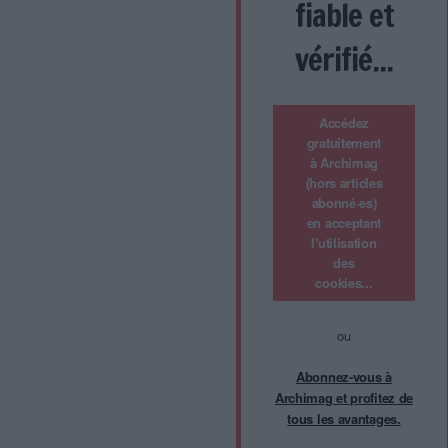
fiable et
vérifié...
Accédez
gratuitement
à Archimag
(hors articles
abonné·es)
en acceptant
l'utilisation
des
cookies...
ou
Abonnez-vous à
Archimag et profitez de
tous les avantages.