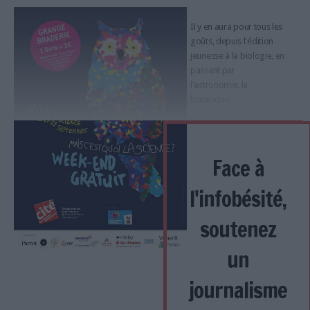
Il y en aura pour tous les
goûts, depuis l'édition
jeunesse à la biologie, en
passant par
l'astronomie, la
botanique,
Face à
l'infobésité,
soutenez
un
journalisme