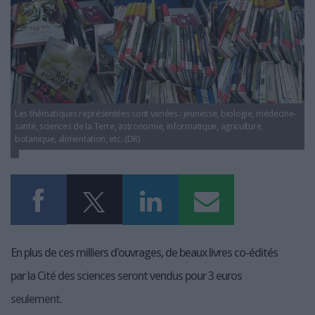
livres-reserve1.jpg
LES GUIDES PRATIQUES
LES BASES DE DONNÉES
L'ESPACE EMPLOI
L'AGENDA
L'ANNUAIRE DES ACTEURS
LES LIVRES BLANCS
Les thématiques représentées sont variées : jeunesse, biologie, médecine-
LES SUPPLÉMENTS
santé, sciences de la Terre, astronomie, informatique, agriculture,
botanique, alimentation, etc. (DR)
NOS OFFRES D'ABONNEMENTS
En plus de ces milliers d'ouvrages, de beaux livres co-édités
par la Cité des sciences seront vendus pour 3 euros
seulement.