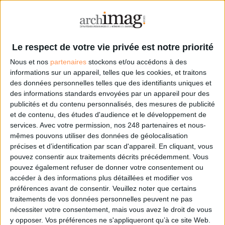
privée est notre priorité.
Veuillez noter que
certains traitements de
vos données
personnelles peuvent ne
Le respect de votre vie privée est notre priorité
pas nécessiter votre
Nous et nos
partenaires
stockons et/ou accédons à des
consentement. Vos
informations sur un appareil, telles que les cookies, et traitons
préférences ne
des données personnelles telles que des identifiants uniques et
s'appliqueront qu'à ce site
des informations standards envoyées par un appareil pour des
Web. Vous pouvez
publicités et du contenu personnalisés, des mesures de publicité
modifier vos préférences
et de contenu, des études d'audience et le développement de
en vous abonnant sur ce
services.
Avec votre permission, nos 248 partenaires et nous-
site web ou en consultant
mêmes pouvons utiliser des données de géolocalisation
notre politique de
précises et d’identification par scan d'appareil. En cliquant, vous
confidentialité.
pouvez consentir aux traitements décrits précédemment. Vous
pouvez également refuser de donner votre consentement ou
Déjà abonné.e ?
accéder à des informations plus détaillées et modifier vos
Connectez-vous
préférences avant de consentir.
Veuillez noter que certains
traitements de vos données personnelles peuvent ne pas
nécessiter votre consentement, mais vous avez le droit de vous
y opposer. Vos préférences ne s'appliqueront qu’à ce site Web.