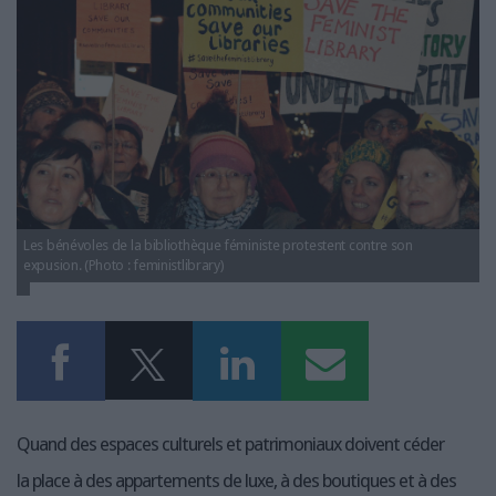
LES GUIDES PRATIQUES
LES BASES DE DONNÉES
L'ESPACE EMPLOI
L'AGENDA
L'ANNUAIRE DES ACTEURS
LES LIVRES BLANCS
LES SUPPLÉMENTS
Les bénévoles de la bibliothèque féministe protestent contre son
NOS OFFRES D'ABONNEMENTS
expusion. (Photo : feministlibrary)
Quand des espaces culturels et patrimoniaux doivent céder
la place à des appartements de luxe, à des boutiques et à des