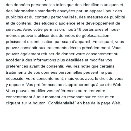
des données personnelles telles que des identifiants uniques et
0 Commentaire
des informations standards envoyées par un appareil pour des
publicités et du contenu personnalisés, des mesures de publicité
et de contenu, des études d'audience et le développement de
Grande-Bretagne
Histoire
Féminisme
services.
Avec votre permission, nos 248 partenaires et nous-
mêmes pouvons utiliser des données de géolocalisation
précises et d’identification par scan d'appareil. En cliquant, vous
pouvez consentir aux traitements décrits précédemment. Vous
Connectez-vous
ou
inscrivez-vous
pour publier un commentaire
pouvez également refuser de donner votre consentement ou
accéder à des informations plus détaillées et modifier vos
préférences avant de consentir.
Veuillez noter que certains
À LIRE SUR ARCHIMAG
traitements de vos données personnelles peuvent ne pas
nécessiter votre consentement, mais vous avez le droit de vous
y opposer. Vos préférences ne s'appliqueront qu’à ce site Web.
La bibliothèque de Lille confie son récolement et
son catalogage à AureXus
Vous pouvez modifier vos préférences ou retirer votre
consentement à tout moment en revenant sur ce site et en
cliquant sur le bouton "Confidentialité" en bas de la page Web.
71e Congrès de l’ABF : l’hospitalité comme fil rouge