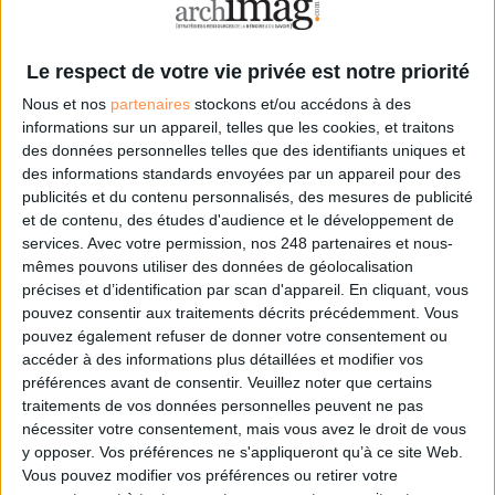
Le respect de votre vie privée est notre priorité
Sur le même sujet:
La fièvre des données de santé
Nous et nos
partenaires
stockons et/ou accédons à des
Marguerite Brac de la Perrière : "les utilisateurs doivent rester maîtres de
informations sur un appareil, telles que les cookies, et traitons
leurs données"
des données personnelles telles que des identifiants uniques et
​Hervé Streiff : "attention à la confusion entre notions d'hébergement et
des informations standards envoyées par un appareil pour des
d'archivage"
publicités et du contenu personnalisés, des mesures de publicité
Les groupements hospitaliers de territoire, "une vraie révolution !"
et de contenu, des études d'audience et le développement de
services.
Avec votre permission, nos 248 partenaires et nous-
mêmes pouvons utiliser des données de géolocalisation
précises et d’identification par scan d'appareil. En cliquant, vous
0 Commentaire
pouvez consentir aux traitements décrits précédemment. Vous
pouvez également refuser de donner votre consentement ou
accéder à des informations plus détaillées et modifier vos
Numérisation
Archivage
préférences avant de consentir.
Veuillez noter que certains
traitements de vos données personnelles peuvent ne pas
nécessiter votre consentement, mais vous avez le droit de vous
Connectez-vous
ou
inscrivez-vous
pour publier un commentaire
y opposer. Vos préférences ne s'appliqueront qu’à ce site Web.
Vous pouvez modifier vos préférences ou retirer votre