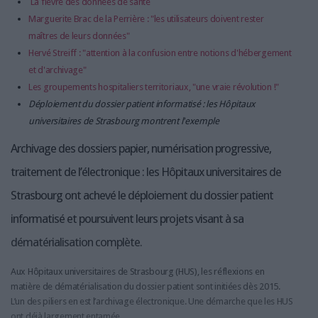
La fièvre des données de santé
Marguerite Brac de la Perrière : "les utilisateurs doivent rester
maîtres de leurs données"
Hervé Streiff : "attention à la confusion entre notions d'hébergement
et d'archivage"
Les groupements hospitaliers territoriaux, "une vraie révolution !"
Déploiement du dossier patient informatisé : les Hôpitaux
universitaires de Strasbourg montrent l'exemple
Archivage des dossiers papier, numérisation progressive,
traitement de l’électronique : les Hôpitaux universitaires de
Strasbourg ont achevé le déploiement du dossier patient
informatisé et poursuivent leurs projets visant à sa
dématérialisation complète.
Aux Hôpitaux universitaires de Strasbourg (HUS), les réflexions en
matière de dématérialisation du dossier patient sont initiées dès 2015.
L’un des piliers en est l’archivage électronique. Une démarche que les HUS
ont déjà largement entamée.