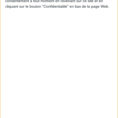
consentement à tout moment en revenant sur ce site et en
cliquant sur le bouton "Confidentialité" en bas de la page Web.
À LIRE SUR ARCHIMAG
Le Bénin bascule dans la dématérialisation tous
azimuts
Cybersécurité, ce que chaque PME doit savoir et
faire
API first : pourquoi l’interopérabilité doit devenir
le premier critère de choix d’une GED/ECM