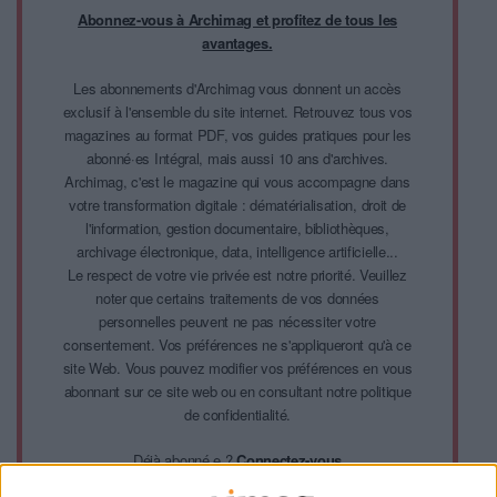
Abonnez-vous à Archimag et profitez de tous les
avantages.
Les abonnements d'Archimag vous donnent un accès
exclusif à l'ensemble du site internet. Retrouvez tous vos
magazines au format PDF, vos guides pratiques pour les
abonné·es Intégral, mais aussi 10 ans d'archives.
Archimag, c'est le magazine qui vous accompagne dans
votre transformation digitale : dématérialisation, droit de
l'information, gestion documentaire, bibliothèques,
archivage électronique, data, intelligence artificielle...
Le respect de votre vie privée est notre priorité. Veuillez
noter que certains traitements de vos données
personnelles peuvent ne pas nécessiter votre
consentement. Vos préférences ne s'appliqueront qu'à ce
site Web. Vous pouvez modifier vos préférences en vous
abonnant sur ce site web ou en consultant notre politique
de confidentialité.
Déjà abonné.e ?
Connectez-vous