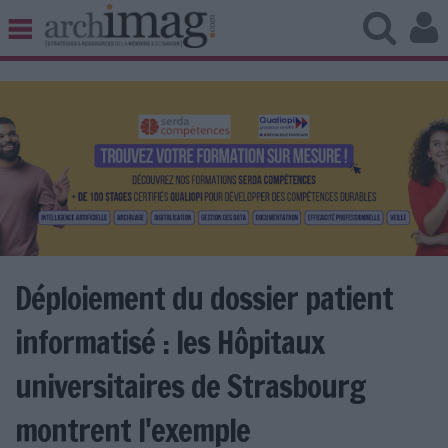
BIBLIOTHÈQUE ÉDITION
ARCHIVES PATRIMOINE
VEILLE DOCUMENTATION
DÉMAT CLOUD
UNIVERS DATA
TRAVAIL COLLABORATIF
VIE NUMÉRIQUE
NUMÉRIQUE RESPONSABLE
Déploiement du dossier patient
informatisé : les Hôpitaux
LES DOSSIERS
universitaires de Strasbourg
LES NEWSLETTERS
montrent l'exemple
LE MAGAZINE