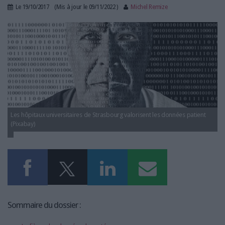
LES GUIDES PRATIQUES
Le
19/10/2017
(Mis à jour le
09/11/2022
)
Michel Remize
LES BASES DE DONNÉES
binary-1327495_960_720.jpg
L'ESPACE EMPLOI
L'AGENDA
L'ANNUAIRE DES ACTEURS
LES LIVRES BLANCS
LES SUPPLÉMENTS
NOS OFFRES D'ABONNEMENTS
Les hôpitaux universitaires de Strasbourg valorisent les données patient
(Pixabay)
Sommaire du dossier :