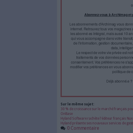
volonté de Hyland d’accél
Hyland a conclu un partenari
Face à 
journal
Accédez gratui
a
Abonnez-vous 
Les abonnements d'Arch