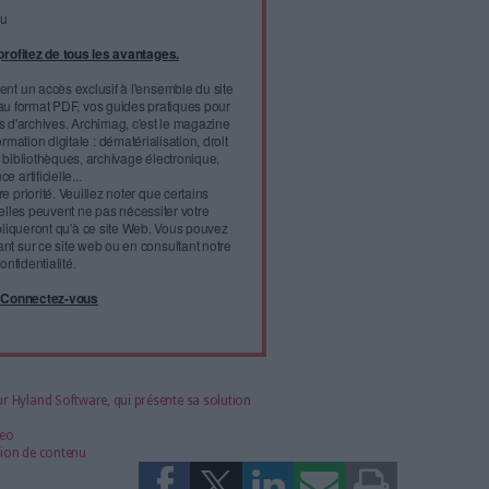
érer sa croissance sur le marché français de la santé.
at de
l'infobésité, soutenez un
isme fiable et vérifié...
tement à Archimag (hors articles abonné·es) en
cceptant l'utilisation des cookies...
ou
à Archimag et profitez de tous les avantages.
imag vous donnent un accès exclusif à l'ensemble du site