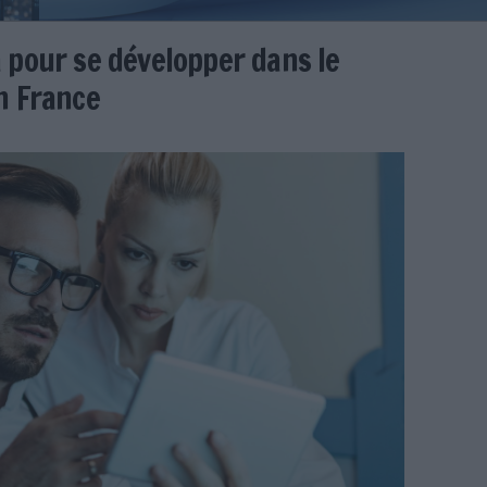
t Coexya pour se développer dan
 santé en France
enbach
ya-developper-secteur-sante-france.jpg