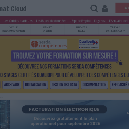
Démat Cloud
tters
Le Magazine
Les Guides pratiques
Les Bases de données
L'Esp
ARCHIVES
VEILLE
DÉMAT
ATRIMOINE
DOCUMENTATION
CLOUD
Publicité