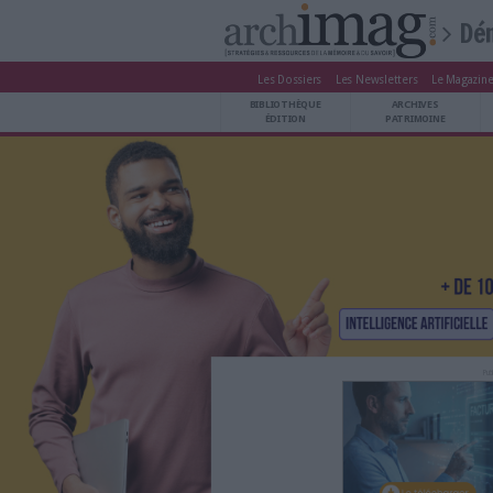
Les Dossiers
Les Newsle
BIBLIOTHÈQUE ÉDITION
BIBLIOTHÈQUE
ARCHIVES PATRIMOINE
ÉDITION
P
VEILLE DOCUMENTATION
DÉMAT CLOUD
UNIVERS DATA
TRAVAIL COLLABORATIF
VIE NUMÉRIQUE
NUMÉRIQUE RESPONSABLE
LES DOSSIERS