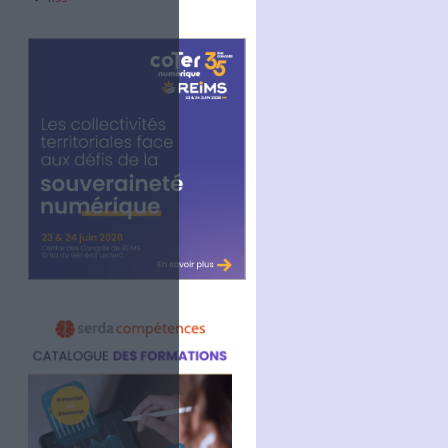
Abonnez-vous
NOUS SUIVRE
Facebook
Twitter
Linkedin
RSS
)