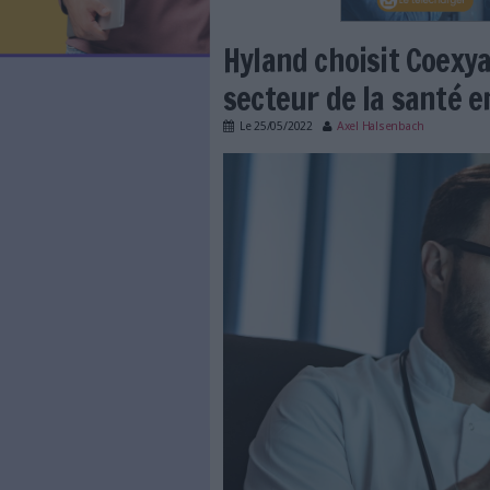
LES NEWSLETTERS
LE MAGAZINE
LES GUIDES PRATIQUES
LES BASES DE DONNÉES
L'ESPACE EMPLOI
L'AGENDA
Hyland choisi
L'ANNUAIRE DES ACTEURS
LES LIVRES BLANCS
secteur de la
LES SUPPLÉMENTS
Le
25/05/2022
Axel Hals
NOS OFFRES D'ABONNEMENTS
hyland-choisit-coex