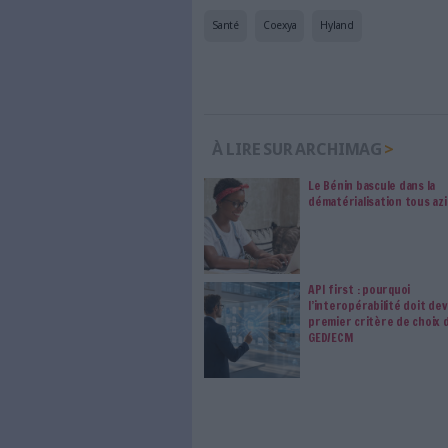
internet. Retrouvez to
les abonné·es Intégral,
qui vous accompagne dan
de l'information, ges
Le respect de votre 
traitements de vos
consentement. Vos pré
modifier vos préférence
Sur le même sujet:
30 % de croissance sur le ma
OnBase
Hyland Software rachète l'éd
Hyland présente ses nouveaux
0 Commentaire