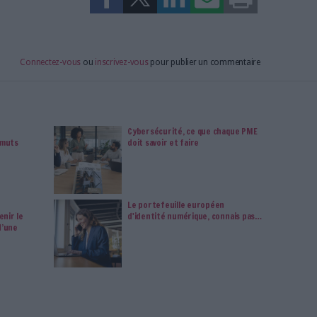
us vos magazines au format PDF, vos guides pratiques pour
 mais aussi 10 ans d'archives. Archimag, c'est le magazine
s votre transformation digitale : dématérialisation, droit
tion documentaire, bibliothèques, archivage électronique,
data, intelligence artificielle...
vie privée est notre priorité. Veuillez noter que certains
 données personnelles peuvent ne pas nécessiter votre
férences ne s'appliqueront qu'à ce site Web. Vous pouvez
s en vous abonnant sur ce site web ou en consultant notre
politique de confidentialité.
Déjà abonné.e ?
Connectez-vous
rché français pour Hyland Software, qui présente sa solution
iteur français Nuxeo
 services de gestion de contenu