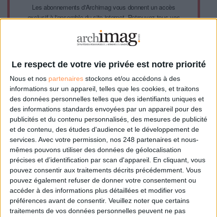
Les abonnements d'Archimag vous donnent un accès
exclusif à l'ensemble du site internet. Retrouvez tous vos
magazines au format PDF, vos guides pratiques pour les
abonné·es Intégral, mais aussi 10 ans d'archives.
Archimag, c'est le magazine qui vous accompagne dans
votre transformation digitale : dématérialisation, droit de
Le respect de votre vie privée est notre priorité
l'information, gestion documentaire, bibliothèques,
archivage électronique, data, intelligence artificielle...
Nous et nos
partenaires
stockons et/ou accédons à des
Le respect de votre vie privée est notre priorité. Veuillez
informations sur un appareil, telles que les cookies, et traitons
noter que certains traitements de vos données
des données personnelles telles que des identifiants uniques et
personnelles peuvent ne pas nécessiter votre
des informations standards envoyées par un appareil pour des
consentement. Vos préférences ne s'appliqueront qu'à ce
publicités et du contenu personnalisés, des mesures de publicité
site Web. Vous pouvez modifier vos préférences en vous
et de contenu, des études d'audience et le développement de
abonnant sur ce site web ou en consultant notre politique
services.
Avec votre permission, nos 248 partenaires et nous-
de confidentialité.
mêmes pouvons utiliser des données de géolocalisation
précises et d’identification par scan d'appareil. En cliquant, vous
Déjà abonné.e ?
Connectez-vous
pouvez consentir aux traitements décrits précédemment. Vous
pouvez également refuser de donner votre consentement ou
accéder à des informations plus détaillées et modifier vos
préférences avant de consentir.
Veuillez noter que certains
traitements de vos données personnelles peuvent ne pas