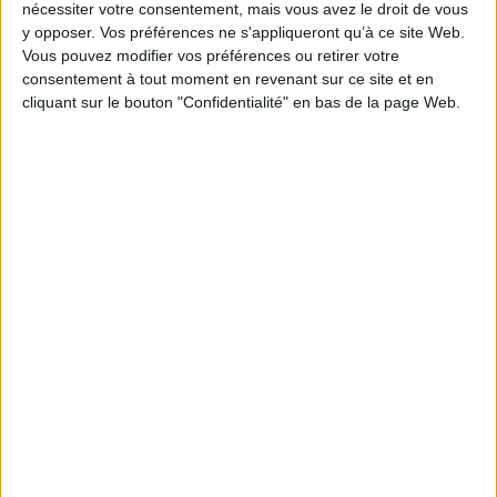
nécessiter votre consentement, mais vous avez le droit de vous
y opposer. Vos préférences ne s'appliqueront qu’à ce site Web.
Vous pouvez modifier vos préférences ou retirer votre
0 Commentaire
consentement à tout moment en revenant sur ce site et en
cliquant sur le bouton "Confidentialité" en bas de la page Web.
Chatbot
Digital Workplace
Intelligence Artificielle
382
Outils Collaboratifs
Protection Des Données
Connectez-vous
ou
inscrivez-vous
pour publier un commentaire
À LIRE SUR ARCHIMAG
La maturité numérique des entreprises françaises
laisse à désirer