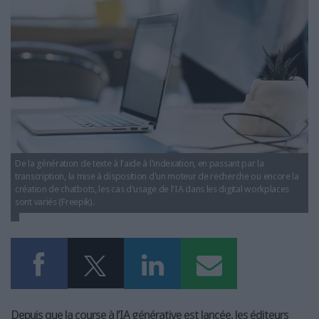
LES GUIDES PRATIQUES
intelligence-artificielle-digital-workplace-
revolution-maitrisee-editeurs.jpg
LES BASES DE DONNÉES
L'ESPACE EMPLOI
L'AGENDA
L'ANNUAIRE DES ACTEURS
LES LIVRES BLANCS
LES SUPPLÉMENTS
NOS OFFRES D'ABONNEMENTS
De la génération de texte à l'aide à l'indexation, en passant par la
transcription, la mise à disposition d'un moteur de recherche ou encore la
création de chatbots, les cas d'usage de l'IA dans les digital workplaces
sont variés (Freepik).
Depuis que la course à l’IA générative est lancée, les éditeurs