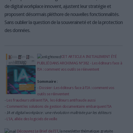
de digital workplace innovent, ajustent leur stratégie et
proposent désormais pléthore de nouvelles fonctionnalités.
Sans oublier la question de la souveraineté et de la protection
des données.
CET ARTICLE A INITIALEMENT ÉTÉ
PUBLIÉ DANS ARCHIMAG N°382 - Les éditeurs face à
l’IA : comment vos outils se réinventent
Sommaire :
-
Dossier : Les éditeurs face à l’IA : comment vos
outils se réinventent
-
Les fraudeurs utilisent l’IA, les éditeurs antifraude aussi
-
Comment les solutions de gestion documentaire embarquent l’IA
-
IA et digital workplace : une révolution maîtrisée par les éditeurs
-
L'IA, alliée des logiciels de veille
Découvrez Le Brief de l'IT
, la newsletter thématique gratuite