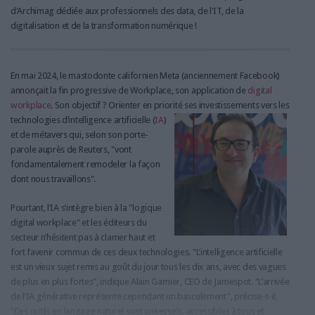
d'Archimag dédiée aux professionnels des data, de l'IT, de la
digitalisation et de la transformation numérique !
En mai 2024, le mastodonte californien Meta (anciennement Facebook)
annonçait la fin progressive de Workplace, son application de
digital
workplace
. Son objectif ? Orienter en priorité ses investissements v
ers les
technologies d’intelligence artificielle (
IA
)
et de métavers qui, selon son porte-
parole auprès de Reuters, "vont
fondamentalement remodeler la façon
dont nous travaillons".
Pourtant, l’IA s’intègre bien à la "logique
digital workplace" et les éditeurs du
secteur n’hésitent pas à clamer haut et
fort l’avenir commun de ces deux technologies. "L’intelligence artificielle
est un vieux sujet remis au goût du jour tous les dix ans, avec des vagues
de plus en plus fortes", indique Alain Garnier, CEO de Jamespot. "L’arrivée
de l’IA générative représente cependant un basculement", précise-t-il.
"Ces outils en langage naturel sont universels, accessibles à tous et