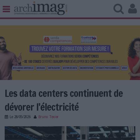
BIBLIOTHÈQUE ÉDITION
ARCHIVES PATRIMOINE
VEILLE DOCUMENTATION
DÉMAT CLOUD
UNIVERS DATA
TRAVAIL COLLABORATIF
VIE NUMÉRIQUE
NUMÉRIQUE RESPONSABLE
Les data centers continuent de
dévorer l'électricité
LES DOSSIERS
Le
28/05/2026
Bruno Texier
LES NEWSLETTERS
arcep_data.jpg
LE MAGAZINE