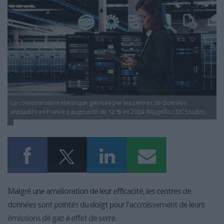
LES GUIDES PRATIQUES
LES BASES DE DONNÉES
L'ESPACE EMPLOI
L'AGENDA
L'ANNUAIRE DES ACTEURS
LES LIVRES BLANCS
LES SUPPLÉMENTS
La consommation électrique générée par les centres de données
NOS OFFRES D'ABONNEMENTS
implantés en France a augmenté de 12 % en 2024 (Magnific / DC Studio)
Malgré une amélioration de leur efficacité, les centres de
données sont pointés du doigt pour l'accroissement de leurs
émissions de gaz à effet de serre.