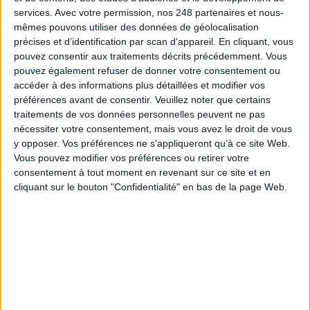
Sur le même sujet:
services.
Avec votre permission, nos 248 partenaires et nous-
3 réseaux sociaux dédiés aux amoureux des livres à tester d'urgence
mêmes pouvons utiliser des données de géolocalisation
8 Français sur 10 utilisent les réseaux sociaux
précises et d’identification par scan d'appareil. En cliquant, vous
pouvez consentir aux traitements décrits précédemment. Vous
pouvez également refuser de donner votre consentement ou
accéder à des informations plus détaillées et modifier vos
0 Commentaire
préférences avant de consentir.
Veuillez noter que certains
traitements de vos données personnelles peuvent ne pas
nécessiter votre consentement, mais vous avez le droit de vous
Cnil
Réseaux Sociaux
y opposer. Vos préférences ne s'appliqueront qu’à ce site Web.
Vous pouvez modifier vos préférences ou retirer votre
consentement à tout moment en revenant sur ce site et en
Connectez-vous
ou
inscrivez-vous
pour publier un commentaire
cliquant sur le bouton "Confidentialité" en bas de la page Web.
À LIRE SUR ARCHIMAG
Vers une suite collaborative sécurisée pour la
filière de défense européenne