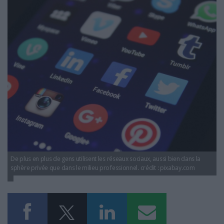
réseaux_sociaux.jpg
LES GUIDES PRATIQUES
LES BASES DE DONNÉES
L'ESPACE EMPLOI
L'AGENDA
L'ANNUAIRE DES ACTEURS
LES LIVRES BLANCS
LES SUPPLÉMENTS
NOS OFFRES D'ABONNEMENTS
De plus en plus de gens utilisent les réseaux sociaux, aussi bien dans la
sphère privée que dans le milieu professionnel. crédit : pixabay.com