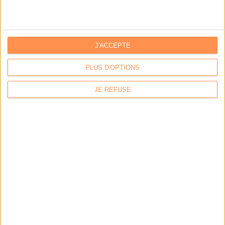
outils
Stratégie data : tirez profit de l’intelligence des
données
J'ACCEPTE
PLUS D'OPTIONS
LES DERNIÈRES PARUTIONS
JE REFUSE