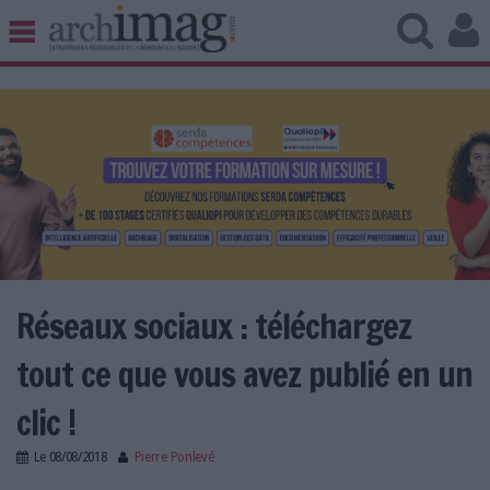
BIBLIOTHÈQUE ÉDITION
ARCHIVES PATRIMOINE
VEILLE DOCUMENTATION
DÉMAT CLOUD
UNIVERS DATA
TRAVAIL COLLABORATIF
VIE NUMÉRIQUE
NUMÉRIQUE RESPONSABLE
Réseaux sociaux : téléchargez
tout ce que vous avez publié en un
LES DOSSIERS
clic !
LES NEWSLETTERS
Le
08/08/2018
Pierre Ponlevé
LE MAGAZINE