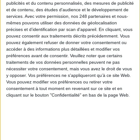
publicités et du contenu personnalisés, des mesures de publicité
et de contenu, des études d'audience et le développement de
services.
Avec votre permission, nos 248 partenaires et nous-
mêmes pouvons utiliser des données de géolocalisation
précises et d’identification par scan d'appareil. En cliquant, vous
pouvez consentir aux traitements décrits précédemment. Vous
pouvez également refuser de donner votre consentement ou
accéder à des informations plus détaillées et modifier vos
Le 20/juin/2024
Bruno Texier
préférences avant de consentir.
Veuillez noter que certains
traitements de vos données personnelles peuvent ne pas
Abonnés
Parfois considéré comme le loup dans la bergerie, le marketing a
nécessiter votre consentement, mais vous avez le droit de vous
fini par prendre racine dans les bibliothèques et démontrer son bien-fondé.
y opposer. Vos préférences ne s'appliqueront qu’à ce site Web.
Encore faut-il l’appliquer avec pertinence…
Vous pouvez modifier vos préférences ou retirer votre
Lire la suite...
consentement à tout moment en revenant sur ce site et en
cliquant sur le bouton "Confidentialité" en bas de la page Web.
Marie-Laurence Dubois, la gouvernance de
l'information en toute indépendance