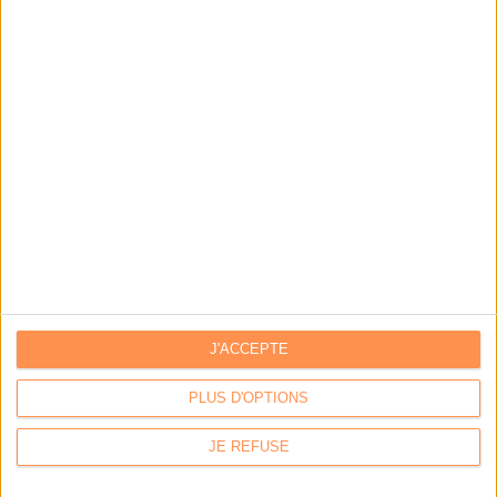
LA BOUTIQUE
Les derniers mags :
IA et automatisation : vers la fin de la veille?
J'ACCEPTE
PLUS D'OPTIONS
Bibliothèques : comment survivre face aux pressions?
JE REFUSE
DSI du secteur public : le pivot de la transformation