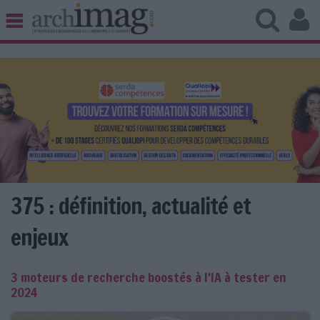
BIBLIOTHÈQUE ÉDITION
ARCHIVES PATRIMOINE
VEILLE DOCUMENTATION
DÉMAT CLOUD
UNIVERS DATA
TRAVAIL COLLABORATIF
VIE NUMÉRIQUE
NUMÉRIQUE RESPONSABLE
375 : définition, actualité et
enjeux
LES DOSSIERS
3 moteurs de recherche boostés à l'IA à tester en
LES NEWSLETTERS
2024
LE MAGAZINE