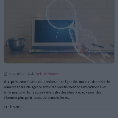
LES GUIDES PRATIQUES
LES BASES DE DONNÉES
L'ESPACE EMPLOI
L'AGENDA
L'ANNUAIRE DES ACTEURS
LES LIVRES BLANCS
LES SUPPLÉMENTS
NOS OFFRES D'ABONNEMENTS
Le 27/juin/2024
Axel Halsenbach
Ils représentent l'avenir de la recherche en ligne : les moteurs de recherche
alimentés par l'intelligence artificielle redéfinissent nos interactions avec
l’information en ligne et se révèlent être des alliés précieux pour des
réponses plus pertinentes, personnalisées et...
Lire la suite...