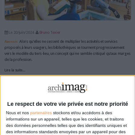
Le 20/juin/2024
Bruno Texier
Abonnés
Alors qu’elles ne cessent de multiplier les activités et services
proposés à leurs usagers, les bibliothèques se tournent progressivement
vers le modèle du tiers-lieu, un concept qui ne semble critiqué qu’aux marges
de la profession.
Lire la suite...
Le marketing en bibliothèque : une offre et des
usagers
Le respect de votre vie privée est notre priorité
Nous et nos
partenaires
stockons et/ou accédons à des
informations sur un appareil, telles que les cookies, et traitons
des données personnelles telles que des identifiants uniques et
des informations standards envoyées par un appareil pour des