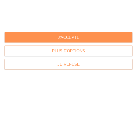
Stratégie data : tirez profit de l’intelligence des
données
J'ACCEPTE
LES DERNIÈRES PARUTIONS
PLUS D'OPTIONS
JE REFUSE