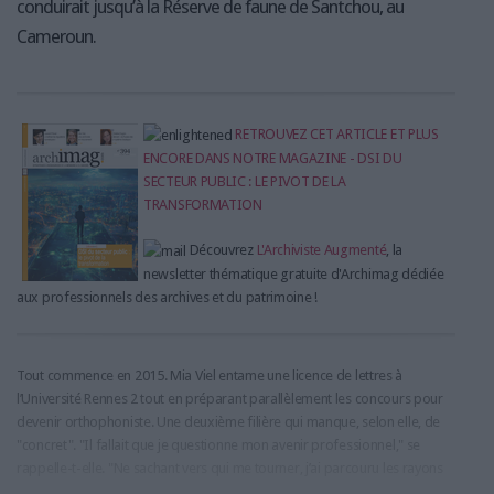
conduirait jusqu’à la Réserve de faune de Santchou, au
Cameroun.
RETROUVEZ CET ARTICLE ET PLUS
ENCORE DANS NOTRE MAGAZINE - DSI DU
SECTEUR PUBLIC : LE PIVOT DE LA
TRANSFORMATION
Découvrez
L'Archiviste Augmenté
, la
newsletter thématique gratuite d'Archimag dédiée
aux professionnels des archives et du patrimoine !
Tout commence en 2015. Mia Viel entame une licence de lettres à
l’Université Rennes 2 tout en préparant parallèlement les concours pour
devenir orthophoniste. Une deuxième filière qui manque, selon elle, de
"concret". "Il fallait que je questionne mon avenir professionnel," se
rappelle-t-elle. "Ne sachant vers qui me tourner, j’ai parcouru les rayons