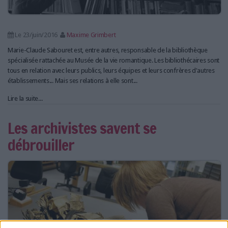
Le 23/juin/2016
Maxime Grimbert
Marie-Claude Sabouret est, entre autres, responsable de la bibliothèque
spécialisée rattachée au Musée de la vie romantique. Les bibliothécaires sont
tous en relation avec leurs publics, leurs équipes et leurs confrères d'autres
établissements... Mais ses relations à elle sont...
Lire la suite...
Les archivistes savent se
débrouiller