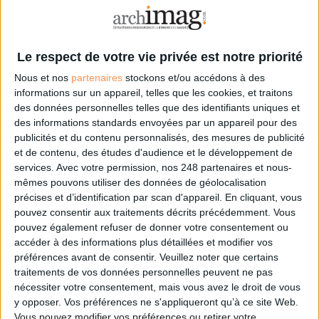
Le respect de votre vie privée est notre priorité
Nous et nos
partenaires
stockons et/ou accédons à des
informations sur un appareil, telles que les cookies, et traitons
des données personnelles telles que des identifiants uniques et
Le 10/juin/2016
Maxime Grimbert
des informations standards envoyées par un appareil pour des
Danielle est responsable des archives d'une grande entreprise industrielle.
publicités et du contenu personnalisés, des mesures de publicité
Depuis environ deux ans, sa mission consiste à en externaliser les archives
et de contenu, des études d'audience et le développement de
papier.
services.
Avec votre permission, nos 248 partenaires et nous-
mêmes pouvons utiliser des données de géolocalisation
Lire la suite...
précises et d’identification par scan d'appareil. En cliquant, vous
pouvez consentir aux traitements décrits précédemment. Vous
Les documents du futur
pouvez également refuser de donner votre consentement ou
accéder à des informations plus détaillées et modifier vos
préférences avant de consentir.
Veuillez noter que certains
traitements de vos données personnelles peuvent ne pas
nécessiter votre consentement, mais vous avez le droit de vous
y opposer. Vos préférences ne s'appliqueront qu’à ce site Web.
Vous pouvez modifier vos préférences ou retirer votre