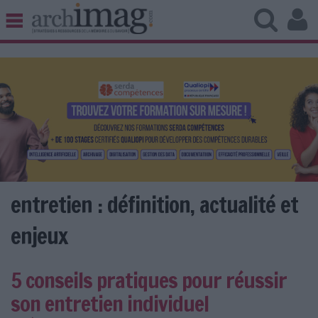
BIBLIOTHÈQUE ÉDITION
ARCHIVES PATRIMOINE
VEILLE DOCUMENTATION
DÉMAT CLOUD
UNIVERS DATA
TRAVAIL COLLABORATIF
VIE NUMÉRIQUE
NUMÉRIQUE RESPONSABLE
entretien : définition, actualité et
enjeux
LES DOSSIERS
5 conseils pratiques pour réussir
LES NEWSLETTERS
son entretien individuel
LE MAGAZINE