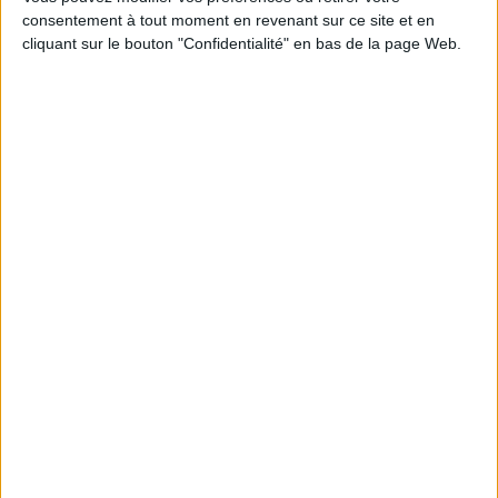
consentement à tout moment en revenant sur ce site et en
cliquant sur le bouton "Confidentialité" en bas de la page Web.
Le 10/juin/2016
Maxime Grimbert
Marie-Aurore Hien est documentaliste, après avoir été bibliothécaire durant
des années, et pourrait finalement se rapprocher des data. Elle raconte les
évolutions techniques de ses métiers et surtout leur grande perméabilité aux
autres secteurs de l'information.
Lire la suite...
Les CM alimentent et écoutent