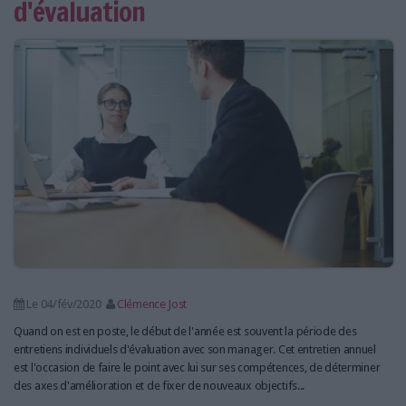
d'évaluation
LES GUIDES PRATIQUES
LES BASES DE DONNÉES
L'ESPACE EMPLOI
L'AGENDA
L'ANNUAIRE DES ACTEURS
LES LIVRES BLANCS
LES SUPPLÉMENTS
NOS OFFRES D'ABONNEMENTS
Le 04/fév/2020
Clémence Jost
Quand on est en poste, le début de l'année est souvent la période des
entretiens individuels d'évaluation avec son manager. Cet entretien annuel
est l'occasion de faire le point avec lui sur ses compétences, de déterminer
des axes d'amélioration et de fixer de nouveaux objectifs...