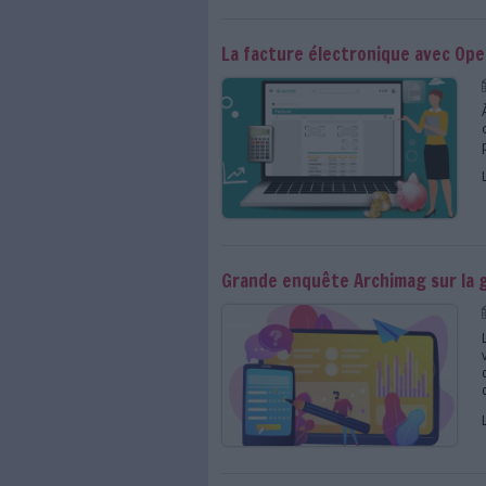
La GED transverse : 
d’Inetum
La facture électroni