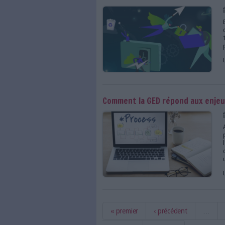
Un éditeur de GED lab
Passez à l'automatiq