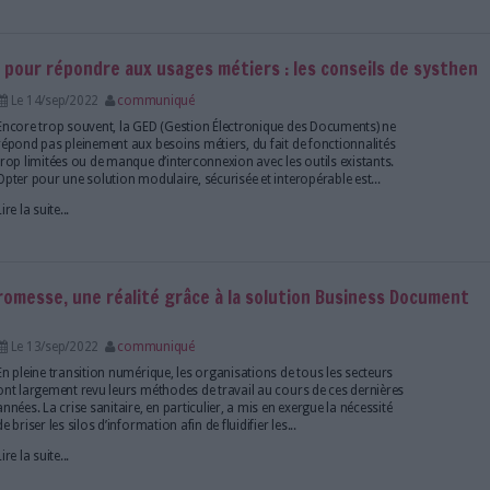
ire de la dématérialisation des processus d’IMT mi
Le 15/sep/2022
communiqué
Figurant parmi les clients historiques d’Iterop, édite
gestion des processus métier (BPM) éponyme, l’École
Carmaux (IMT Mines Albi) souhaitait plus de transver
outils métiers (formation, comptabilité, CRM, etc.). Ob
Lire la suite...
itale choisir pour répondre aux usages métiers : 
Le 14/sep/2022
communiqué
Encore trop souvent, la GED (Gestion Électronique
répond pas pleinement aux besoins métiers, du fait 
trop limitées ou de manque d’interconnexion avec les
Opter pour une solution modulaire, sécurisée et inte