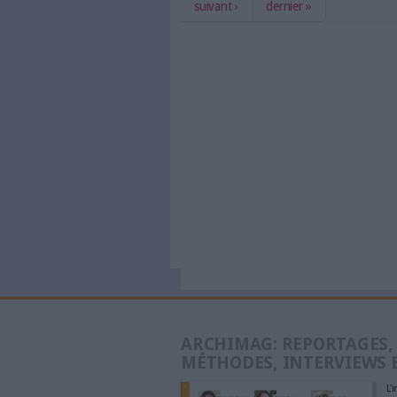
Processus métiers : 
Comment la GED répon