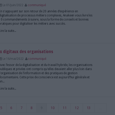
ellisé "Best Workplace Experience" !
Le 27/juil/2022
Fabien Carré
Nouvelle distinction pour Sages Informatique ! L’édit
de GED (Gestion électronique des documents) Zee
reçu le label Best Workplace Experience – Happine
de Speak & Act et fait ainsi partie des entreprises pré
Lire la suite...
ue avec le dernier Supplément Archimag !
Le 13/juin/2022
Eric Le Ven
Si vous vous posez des questions sur la meilleure 
certaines de vos tâches quotidiennes, que ce soit p
temps, en finir avec des opérations répétitives et u
fiabiliser vos processus et éviter les erreurs, alors 
Supplément...