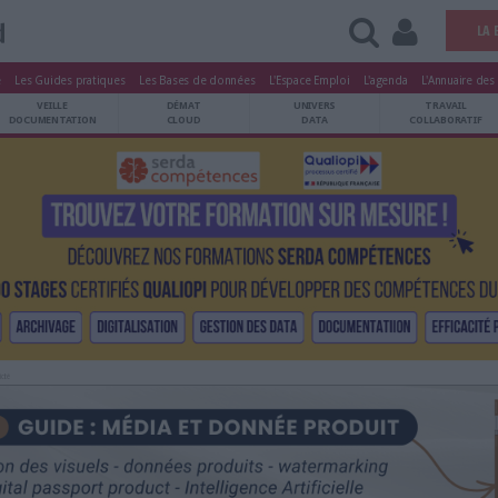
Ged
tters
Le Magazine
Les Guides pratiques
Les Bases de données
L'Esp
ARCHIVES
VEILLE
DÉMAT
ATRIMOINE
DOCUMENTATION
CLOUD
Publicité