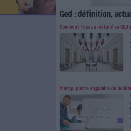
LES NEWSLETTERS
LE MAGAZINE
LES GUIDES PRATIQUES
LES BASES DE DONNÉES
L'ESPACE EMPLOI
L'AGENDA
Ged : définiti
L'ANNUAIRE DES ACTEURS
LES LIVRES BLANCS
Comment Texaa a inst
LES SUPPLÉMENTS
NOS OFFRES D'ABONNEMENTS