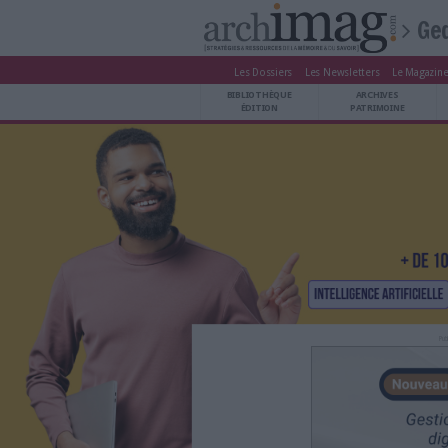
Les Dossiers
Les Newsle
BIBLIOTHÈQUE ÉDITION
BIBLIOTHÈQUE
ARCHIVES PATRIMOINE
ÉDITION
P
VEILLE DOCUMENTATION
DÉMAT CLOUD
UNIVERS DATA
TRAVAIL COLLABORATIF
VIE NUMÉRIQUE
NUMÉRIQUE RESPONSABLE
LES DOSSIERS