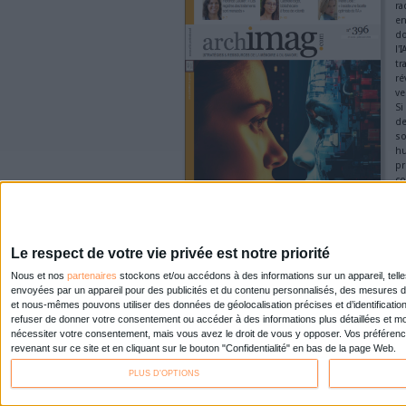
Pages
« premier
‹ précéd
suivant ›
dernier »