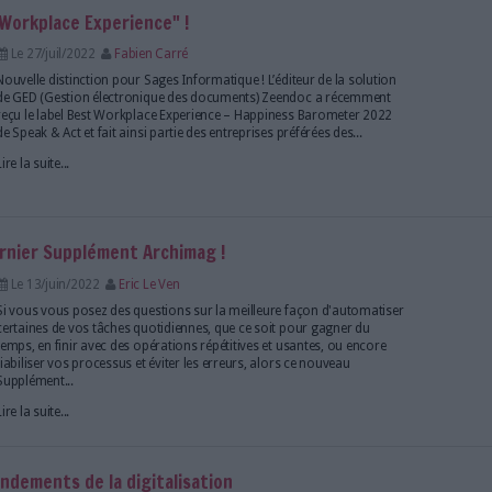
À compter du 1er juillet 2024, la facture électroniqu
obligatoire dans toutes les entreprises, constituan
pour ces dernières.
Lire la suite...
mag sur la gestion de contenus : gouvernance, s
Le 07/sep/2022
Eric Le Ven
Les entreprises ont beau dématérialiser à tour de br
vraiment ce que contiennent leurs documents ? Saven
données personnelles ou sensibles dont il faut s’occ
de gestion de contenus leur permettent-elles d’identifi
Lire la suite...