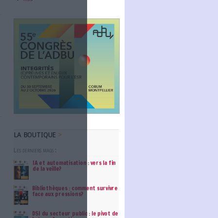
Abonnez-vous
nes d’Albi
ur de la solution de
NOUS SUIVRE
 des mines d’Albi
salité entre ses
Facebook
jectif...
Twitter
Linkedin
RSS
les conseils de systhen
 des Documents) ne
de fonctionnalités
 outils existants.
ropérable est...