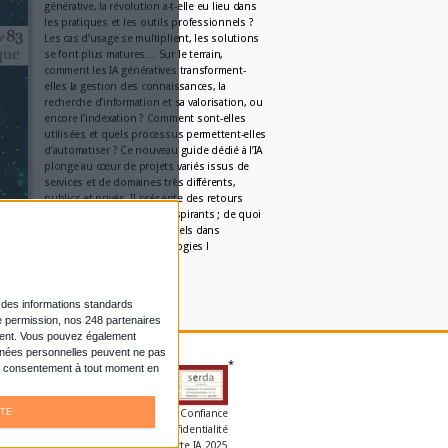
ler plus loin dans
Le plus beau but de tous 
gestion
temps, signé Pelé, recon
’hui générale et
grâce...
Par:
Bruno Texier
Système d'information :
son fouillis d’application
Par:
Christophe Dutheil
12
13
…
Un callbot dopé à l‘IA pou
répondre aux citoyens de
Par:
Axel Halsenbach
L'AGENDA