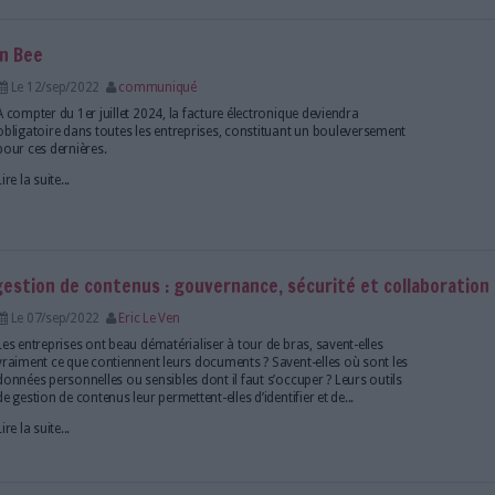
Lire la suite...
plus qu’une promesse, une réalité grâce à la solu
Le 13/sep/2022
communiqué
En pleine transition numérique, les organisations de
ont largement revu leurs méthodes de travail au cou
années. La crise sanitaire, en particulier, a mis en e
de briser les silos d’information afin de fluidifier les..
Lire la suite...
que avec Open Bee
Le 12/sep/2022
communiqué