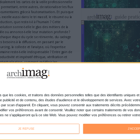
publiques et privées ont compris qu'elles devaient al
l'organisation de l'information et des pratiques de 
documentaire. Cette prise de conscience est aujourd
un...
Lire la suite...
ent
…
5
6
7
8
9
10
11