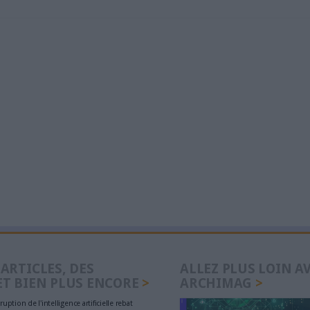
Lire la suite...
les 10 commandements de la digitalisation
Le 01/juin/2022
communiqué
En s'appuyant sur son retour de 20 années d’expéri
digitalisation de processus métiers complexes, Anak
10 commandements à suivre, sous la forme de cons
pratiques pour digitaliser les métiers avec succès.
Lire la suite...
d aux enjeux digitaux des organisations
Le 16/mai/2022
communiqué
Avec l’essor de la digitalisation et du travail hybride