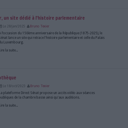
nnemental mais elle peut également être une parti
Le 26/fév/2025
Bruno Texier
Un rapport de la Délégation à la prospective du Séna
expériences "où l’IA change la donne en matière d’
Lire la suite...
ives.senat.fr, un site dédié à l'histoire parlement
Le 28/jan/2025
Bruno Texier
À l’occasion du 150ème anniversaire de la Républiqu
Sénat lance un site qui retrace l'histoire parlementair
du Luxembourg.
Lire la suite...