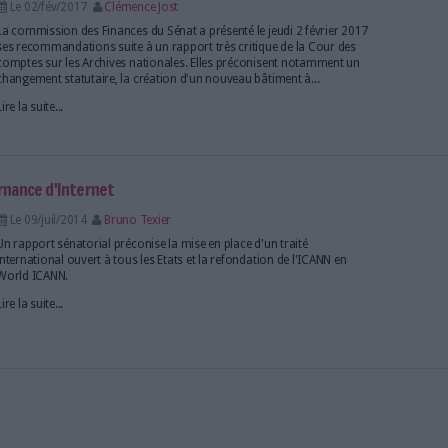
le Sénat adopte à son tour un article controversé
Le 01/juil/2021
Bruno Texier
Un mois après l'Assemblée nationale, les sénateurs 
de loi relatif à la prévention d’actes de terrorisme 
et son article 19 sur l'accès aux archives.
Lire la suite...
pour réduire l'empreinte environnementale du n
Le 03/aoû/2020
Bruno Texier
Une étude du Sénat préconise 25 mesures afin d’atté
nos activités numériques sur les ressources naturelle
elles plaide pour l’installation de nouveaux data cen
Sous conditions.
Lire la suite...