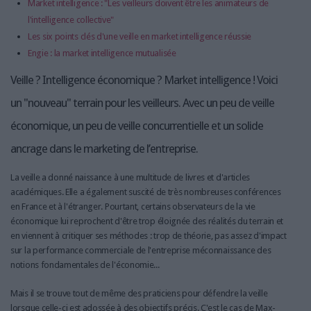
Market intelligence : "Les veilleurs doivent être les animateurs de
l'intelligence collective"
Les six points clés d'une veille en market intelligence réussie
Engie : la market intelligence mutualisée
Veille ? Intelligence économique ? Market intelligence ! Voici
un "nouveau" terrain pour les veilleurs. Avec un peu de veille
économique, un peu de veille concurrentielle et un solide
ancrage dans le marketing de l’entreprise.
La veille a donné naissance à une multitude de livres et d'articles
académiques. Elle a également suscité de très nombreuses conférences
en France et à l'étranger. Pourtant, certains observateurs de la vie
économique lui reprochent d'être trop éloignée des réalités du terrain et
en viennent à critiquer ses méthodes : trop de théorie, pas assez d'impact
sur la performance commerciale de l'entreprise méconnaissance des
notions fondamentales de l'économie...
Mais il se trouve tout de même des praticiens pour défendre la veille
lorsque celle-ci est adossée à des objectifs précis. C'est le cas de Max-