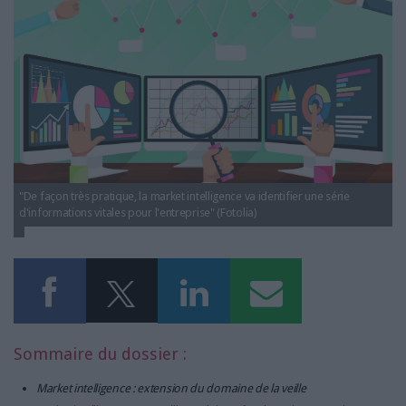
LES GUIDES PRATIQUES
LES BASES DE DONNÉES
L'ESPACE EMPLOI
L'AGENDA
L'ANNUAIRE DES ACTEURS
LES LIVRES BLANCS
LES SUPPLÉMENTS
"De façon très pratique, la market intelligence va identifier une série
NOS OFFRES D'ABONNEMENTS
d'informations vitales pour l'entreprise" (Fotolia)
Sommaire du dossier :
Market intelligence : extension du domaine de la veille