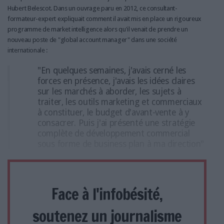
Hubert Belescot. Dans un ouvrage paru en 2012, ce consultant-
formateur-expert expliquait comment il avait mis en place un rigoureux
programme de market intelligence alors qu'il venait de prendre un
nouveau poste de "global account manager" dans une société
internationale :
"En quelques semaines, j'avais cerné les
forces en présence, j'avais les idées claires
sur les marchés à aborder, les sujets à
traiter, les outils marketing et commerciaux
à constituer, le budget d'avant-vente à y
consacrer. Puis j'ai présenté une stratégie
complète de développement commercial
sous forme de business plan à ma direction"
Face à l'infobésité,
soutenez un journalisme