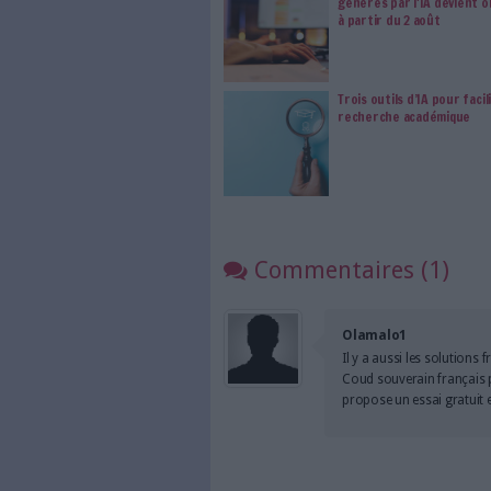
Le respect de votre 
traitements de vos
consentement. Vos pré
modifier vos préférence
Sur le même sujet:
4 applications gratuites po
3 outils indispensables et gr
1 Commentaire
Outils