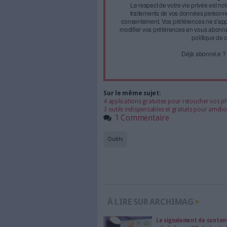
Face à 
journal
Accédez gratui
a
Abonnez-vous 
Les abonnements d'Arch
internet. Retrouvez to
les abonné·es Intégral,
qui vous accompagne dan
de l'information, ges