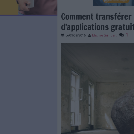
LES NEWSLETTERS
LE MAGAZINE
LES GUIDES PRATIQUES
LES BASES DE DONNÉES
L'ESPACE EMPLOI
L'AGENDA
Comment trans
L'ANNUAIRE DES ACTEURS
LES LIVRES BLANCS
d'applications
LES SUPPLÉMENTS
Le
09/09/2016
Maxime Gr
NOS OFFRES D'ABONNEMENTS
fichier_lourd.jpg