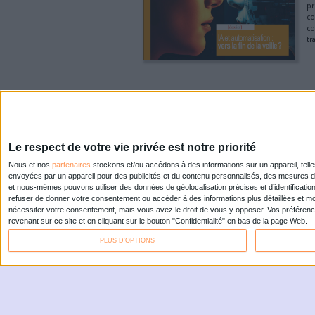
Olamal
Il y a a
Coud sou
propose u