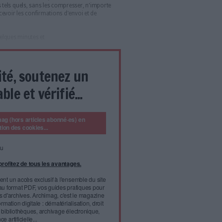
rateurs ou vos amis nécessite un bon outil. Archimag a
pplications différentes et vous montre même
un tutoriel vidéo. Suivez le guide !
We Transfer
wetransfer.com
Celui-ci est à coup sûr le plus connu et le plus
utilisé des services gratuits d'échange de
fichiers dits volumineux. Son hégémonie est
justifiée par son interface simpliste et la
rapidité de sa prise en main.
 série de fichiers de moins de 2 Go, il suffit de se rendre sur la
ser les documents tels quels, sans les compresser, n'importe
courriel (pour recevoir les confirmations d'envoi et de
 destinataires.
ail
au bout de quelques minutes et