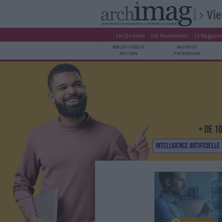
Les Dossiers
Les Newsle
BIBLIOTHÈQUE ÉDITION
BIBLIOTHÈQUE
ARCHIVES PATRIMOINE
ÉDITION
P
VEILLE DOCUMENTATION
DÉMAT CLOUD
UNIVERS DATA
TRAVAIL COLLABORATIF
VIE NUMÉRIQUE
NUMÉRIQUE RESPONSABLE
LES DOSSIERS