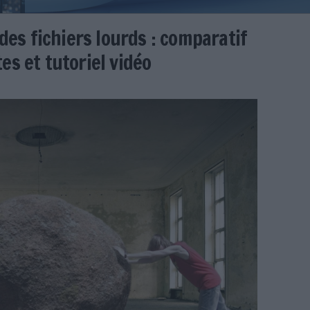
férer des fichiers lourds : co
 gratuites et tutoriel vidéo
1
imbert