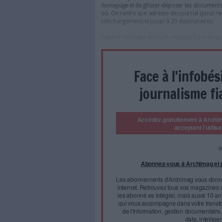
gigaoctets à vos collabo
testé pour vous trois a
comment les utiliser dans 
Pour envoyer un fichier ou une
homepage
et de glisser-dépo
où. On rentre son adresse de 
téléchargement) et jusqu'à 20
Ceux-ci reçoivent alors un
em