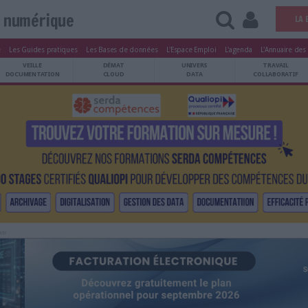
Vie numérique
tters
Le Magazine
Les Guides pratiques
Les Bases de données
L'Esp
ARCHIVES
VEILLE
DÉMAT
ATRIMOINE
DOCUMENTATION
CLOUD
Publicité