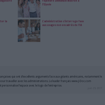
vie privée est notre priorité. Veuillez noter que certains
 données personnelles peuvent ne pas nécessiter votre
férences ne s'appliqueront qu'à ce site Web. Vous pouvez
s en vous abonnant sur ce site web ou en consultant notre
politique de confidentialité.
Déjà abonné.e ?
Connectez-vous
ur retoucher vos photos comme un pro
atuits pour améliorer vos performances sur Twitter
Connectez-vous
ou
inscrivez-vous
pour publi