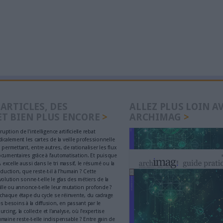
MAG
lement de contenus
Clara Chappaz p
ar l'IA devient obligatoire
rejoindre Emman
du 2 août
l'Elysée
ls d’IA pour faciliter la
L'administration
e académique
aux usages non e
s (1)