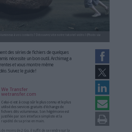
er des fichiers volumineux à vos contacts ? Découvrez vite notre tutoriel vi
u ponctuellement des séries de fichiers de quelques