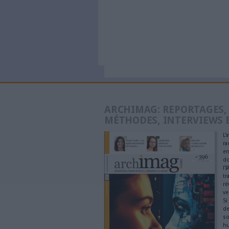
À LIRE SUR ARCHI
Le signa
générés p
à partir 
Trois outi
recherch
Commentaire