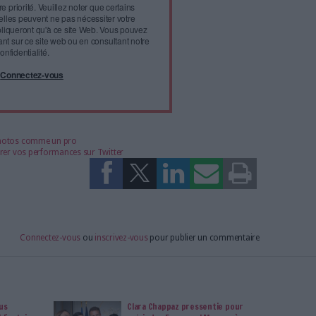
l'infobésité, soutenez un
isme fiable et vérifié...
tement à Archimag (hors articles abonné·es) en
cceptant l'utilisation des cookies...
ou
à Archimag et profitez de tous les avantages.
imag vous donnent un accès exclusif à l'ensemble du site
us vos magazines au format PDF, vos guides pratiques pour
 mais aussi 10 ans d'archives. Archimag, c'est le magazine
s votre transformation digitale : dématérialisation, droit
tion documentaire, bibliothèques, archivage électronique,
data, intelligence artificielle...