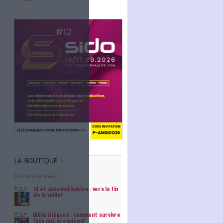
Abonnez-vous
NOUS SUIVRE
Facebook
Twitter
Linkedin
RSS
déo ! (Photo via