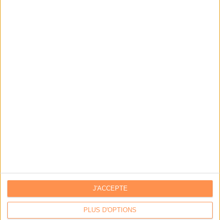
Les derniers guides :
IA génératives : cas d’usage et retours d’expérience
Archivage physique et électronique : enjeux, méthodes et
outils
Stratégie data : tirez profit de l’intelligence des
données
LES DERNIÈRES PARUTIONS
J'ACCEPTE
PLUS D'OPTIONS