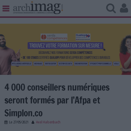
BIBLIOTHÈQUE ÉDITION
ARCHIVES PATRIMOINE
VEILLE DOCUMENTATION
DÉMAT CLOUD
UNIVERS DATA
TRAVAIL COLLABORATIF
VIE NUMÉRIQUE
NUMÉRIQUE RESPONSABLE
4 000 conseillers numériques
seront formés par l’Afpa et
LES DOSSIERS
Simplon.co
LES NEWSLETTERS
Le
27/05/2021
Axel Halsenbach
LE MAGAZINE