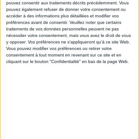
pouvez consentir aux traitements décrits précédemment. Vous
pouvez également refuser de donner votre consentement ou
accéder à des informations plus détaillées et modifier vos
À LIRE SUR ARCHIMAG
préférences avant de consentir.
Veuillez noter que certains
traitements de vos données personnelles peuvent ne pas
Le signalement de contenus générés par l'IA
nécessiter votre consentement, mais vous avez le droit de vous
devient obligatoire à partir du 2 août
y opposer. Vos préférences ne s'appliqueront qu’à ce site Web.
Vous pouvez modifier vos préférences ou retirer votre
consentement à tout moment en revenant sur ce site et en
cliquant sur le bouton "Confidentialité" en bas de la page Web.
Clara Chappaz pressentie pour rejoindre
Emmanuel Macron à l'Elysée
Trois outils d’IA pour faciliter la recherche
académique