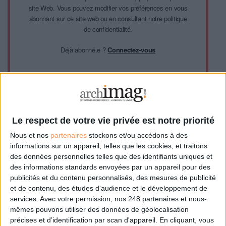
site Web. Vous pouvez modifier vos préférences en vous
abonnant sur ce site web ou en consultant notre politique
de confidentialité.
Déjà abonné.e ?
Connectez-vous
Sur le même sujet:
14 millions de Français en difficulté face au numérique
Le respect de votre vie privée est notre priorité
Nous et nos
partenaires
stockons et/ou accédons à des
informations sur un appareil, telles que les cookies, et traitons
0 Commentaire
des données personnelles telles que des identifiants uniques et
des informations standards envoyées par un appareil pour des
publicités et du contenu personnalisés, des mesures de publicité
Gouvernement
Partenariat
et de contenu, des études d'audience et le développement de
services.
Avec votre permission, nos 248 partenaires et nous-
mêmes pouvons utiliser des données de géolocalisation
précises et d’identification par scan d'appareil. En cliquant, vous
Connectez-vous
ou
inscrivez-vous
pour publier un commentaire