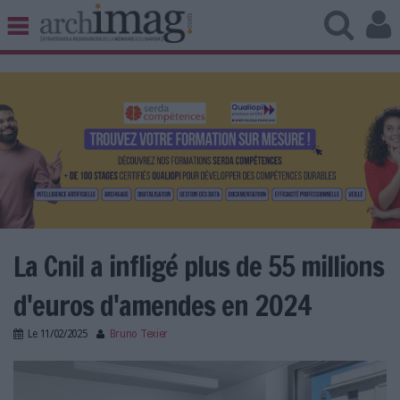
BIBLIOTHÈQUE ÉDITION
ARCHIVES PATRIMOINE
VEILLE DOCUMENTATION
DÉMAT CLOUD
UNIVERS DATA
TRAVAIL COLLABORATIF
VIE NUMÉRIQUE
NUMÉRIQUE RESPONSABLE
La Cnil a infligé plus de 55 millions
d'euros d'amendes en 2024
LES DOSSIERS
Le
11/02/2025
Bruno Texier
LES NEWSLETTERS
cnil.jpg
LE MAGAZINE