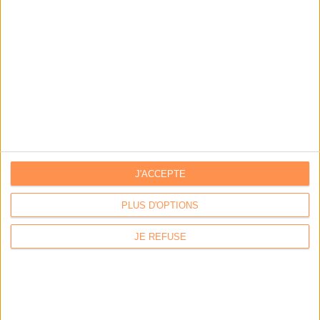
Archivage physique et électronique : enjeux, méthodes et
outils
Stratégie data : tirez profit de l’intelligence des
données
LES DERNIÈRES PARUTIONS
J'ACCEPTE
PLUS D'OPTIONS
JE REFUSE