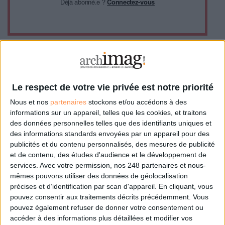
Déjà abonné.e ?
Connectez-vous
0 Commentaire
Le respect de votre vie privée est notre priorité
Nous et nos
partenaires
stockons et/ou accédons à des
informations sur un appareil, telles que les cookies, et traitons
Cnil
des données personnelles telles que des identifiants uniques et
des informations standards envoyées par un appareil pour des
publicités et du contenu personnalisés, des mesures de publicité
Connectez-vous
ou
inscrivez-vous
pour publier un commentaire
et de contenu, des études d'audience et le développement de
services.
Avec votre permission, nos 248 partenaires et nous-
mêmes pouvons utiliser des données de géolocalisation
précises et d’identification par scan d'appareil. En cliquant, vous
À LIRE SUR ARCHIMAG
pouvez consentir aux traitements décrits précédemment. Vous
pouvez également refuser de donner votre consentement ou
Le signalement de contenus générés par l'IA
accéder à des informations plus détaillées et modifier vos
devient obligatoire à partir du 2 août