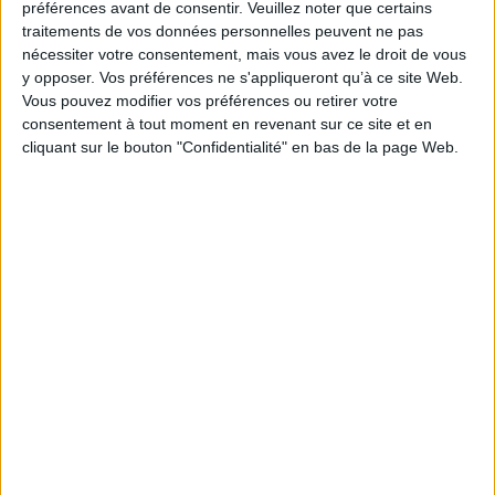
préférences avant de consentir.
Veuillez noter que certains
traitements de vos données personnelles peuvent ne pas
nécessiter votre consentement, mais vous avez le droit de vous
y opposer. Vos préférences ne s'appliqueront qu’à ce site Web.
Vous pouvez modifier vos préférences ou retirer votre
Clara Chappaz pressentie pour rejoindre
consentement à tout moment en revenant sur ce site et en
Emmanuel Macron à l'Elysée
cliquant sur le bouton "Confidentialité" en bas de la page Web.
Trois outils d’IA pour faciliter la recherche
académique
L'administration s'interroge face aux usages non
encadrés de l'IA