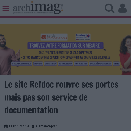
BIBLIOTHÈQUE ÉDITION
ARCHIVES PATRIMOINE
VEILLE DOCUMENTATION
DÉMAT CLOUD
UNIVERS DATA
TRAVAIL COLLABORATIF
VIE NUMÉRIQUE
NUMÉRIQUE RESPONSABLE
Le site Refdoc rouvre ses portes
mais pas son service de
documentation
LES DOSSIERS
LES NEWSLETTERS
LE MAGAZINE
Le 04/02/2014
Clémence Jost