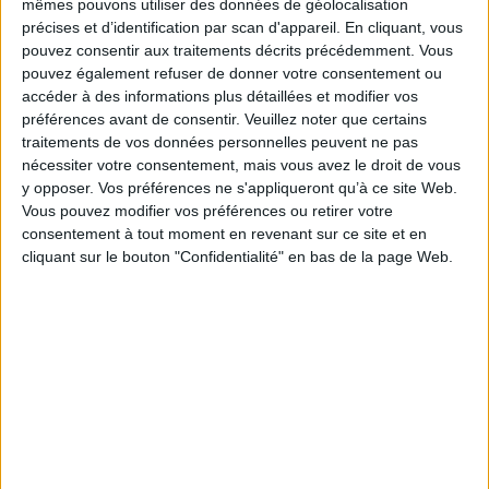
mêmes pouvons utiliser des données de géolocalisation
précises et d’identification par scan d'appareil. En cliquant, vous
pouvez consentir aux traitements décrits précédemment. Vous
pouvez également refuser de donner votre consentement ou
Le Bénin bascule dans la
accéder à des informations plus détaillées et modifier vos
dématérialisation tous azimuts
préférences avant de consentir.
Veuillez noter que certains
traitements de vos données personnelles peuvent ne pas
nécessiter votre consentement, mais vous avez le droit de vous
Numérisation
Le plus beau but de
y opposer. Vos préférences ne s'appliqueront qu’à ce site Web.
tous les temps, signé
Vous pouvez modifier vos préférences ou retirer votre
Pelé, reconstitué grâce
consentement à tout moment en revenant sur ce site et en
à l'IA et aux archives
cliquant sur le bouton "Confidentialité" en bas de la page Web.
Gooooal !
IA en entreprise : encadrer
Abonné
les usages sans freiner
l’expérimentation
Méthode
Le signalement de