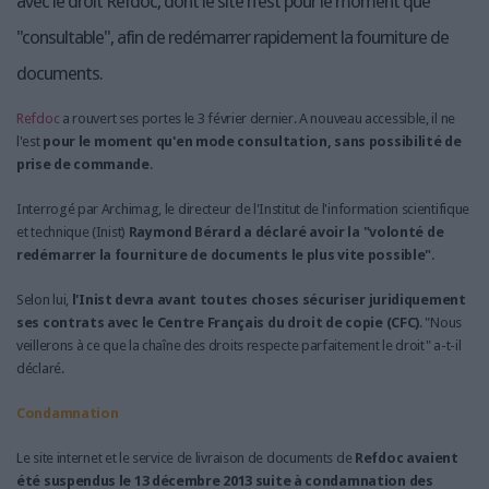
avec le droit Refdoc, dont le site n'est pour le moment que
"consultable", afin de redémarrer rapidement la fourniture de
documents.
Refdoc
a rouvert ses portes le 3 février dernier. A nouveau accessible, il ne
l'est
pour le moment qu'en mode consultation, sans possibilité de
prise de commande
.
Interrogé par Archimag, le directeur de l'Institut de l'information scientifique
et technique (Inist)
Raymond Bérard a déclaré avoir la "volonté de
redémarrer la fourniture de documents le plus vite possible"
.
Selon lui,
l'Inist devra avant toutes choses sécuriser juridiquement
ses contrats avec le Centre Français du droit de copie (CFC)
. "Nous
veillerons à ce que la chaîne des droits respecte parfaitement le droit" a-t-il
déclaré.
Condamnation
Le site internet et le service de livraison de documents de
Refdoc avaient
été suspendus le 13 décembre 2013 suite à condamnation des