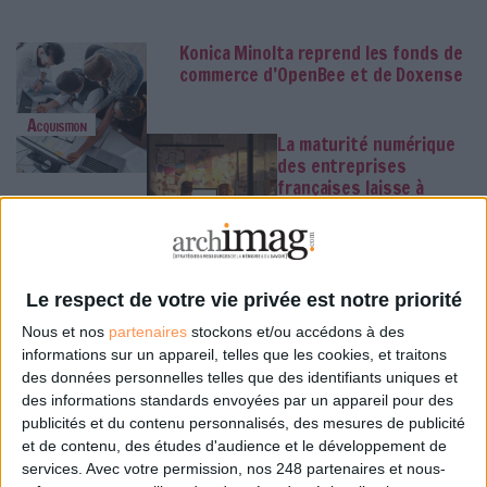
Konica Minolta reprend les fonds de
commerce d’OpenBee et de Doxense
Acquisition
La maturité numérique
des entreprises
françaises laisse à
désirer
Numérique
Le respect de votre vie privée est notre priorité
Des archives inédites de Led
Nous et nos
partenaires
stockons et/ou accédons à des
Zeppelin refont surface
informations sur un appareil, telles que les cookies, et traitons
des données personnelles telles que des identifiants uniques et
Live
des informations standards envoyées par un appareil pour des
La bibliothèque de Lille
publicités et du contenu personnalisés, des mesures de publicité
confie son récolement
et de contenu, des études d'audience et le développement de
et son catalogage à
services.
Avec votre permission, nos 248 partenaires et nous-
AureXus
Classement