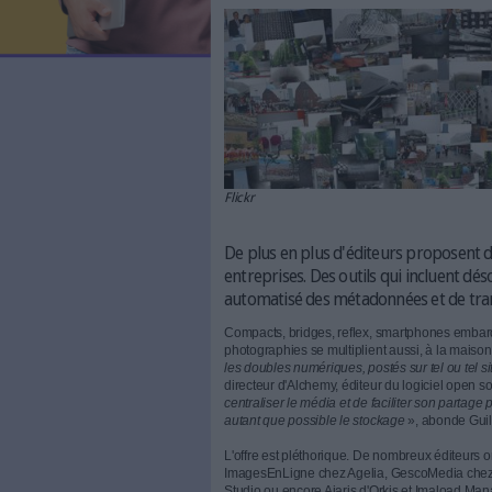
LES NEWSLETTERS
web
LE MAGAZINE
LES GUIDES PRATIQUES
LES BASES DE DONNÉES
Le 01/02/2012
Anonyme (
L'ESPACE EMPLOI
L'AGENDA
L'ANNUAIRE DES ACTEURS
LES LIVRES BLANCS
LES SUPPLÉMENTS
NOS OFFRES D'ABONNEMENTS
Flickr
De plus en plus d'éditeu
entreprises. Des outils 