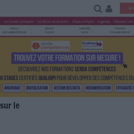
tters
Le Magazine
Les Guides pratiques
Les Bases de données
L'Esp
ARCHIVES
VEILLE
DÉMAT
ATRIMOINE
DOCUMENTATION
CLOUD
tos sont sur le