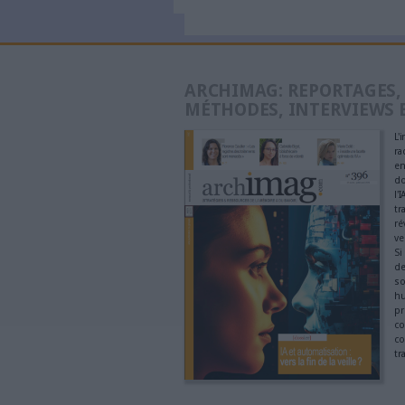
les u
Méthode
l’exp
Abonn
Const
référ
Méthode
mode 
confo
Cyber
chaqu
Supplément gratuit
faire