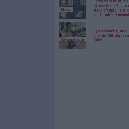
Les derniers articles A
Des a
Zeppe
Live
Le Bé
démat
Numérisation
azimu
Abonn
IA en