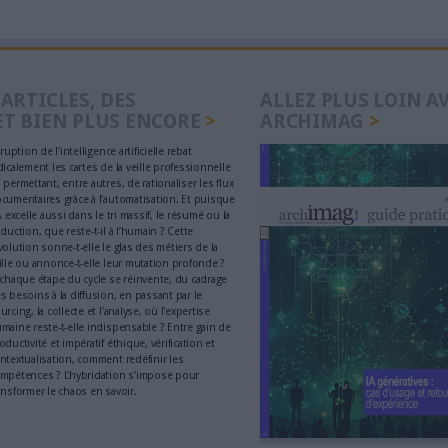
sages sans freiner
générés par 
IA
érimentation
obligatoire 
é
Abonné
ruire et faire vivre son
Les Archive
entiel d’archivage :
Luxembourg 
Reportage
d’emploi, entre
déménagem
rmité et mémoire
Abonné
sécurité, ce que
VeilleLabs 20
e PME doit savoir et
change vrai
Compte-rendu
veille strat