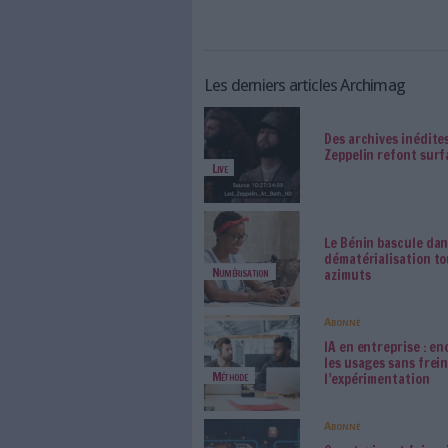
trouvent du côté de l'indexat
«
descripteurs appartenant à 
selon l'ADBS.
L'arrivée d'une nouvelle géné
d'outils de géolocalisation d
explique Gabriel Godallier, di
d'informations destinés aux 
photos, agences de presse...)
GPS du lieu de prise de chaqu
source d'information très pré
A mesure que les fonds numéri
les informations associées 
facturation, informations d'ut
maximum l'entrée des légendes
l'archivage.
Outils de gestion de phototh
Anonyme (non vérifié)