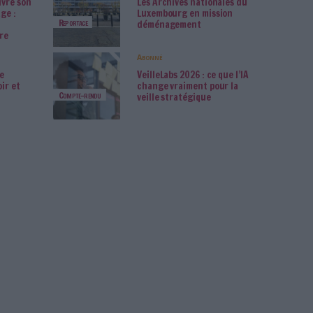
rchimag
rchives inédites de Led
La bibliothè
lin refont surface
confie son 
Classement
catalogage 
nin bascule dans la
Le plus beau
érialisation tous
temps, signé
Gooooal !
ts
reconstitué 
aux archive
é
 entreprise : encadrer
Le signalem