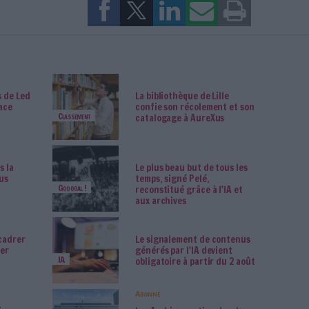
ion et de la surindexation des images
» – une surindexation qui passe p
la même chaîne hiérarchique que le descripteur identifié par l'analys
ration d'appareils photos numériques intégrant des GPS facilite auss
es images. «
Ces technologies ont un coût pour les photographes, qui 
recteur de Propixo, éditeur de services en ligne de gestion de flux d'i
détenteurs de fonds photographiques et aux grands gestionnaires d'
. «
Les métadonnées Exif
[Exchangeable image file format]
intègrent
e nouvelle photo, ce qui fait gagner du temps au photographe et con
cieuse pour les photothèques
».
ques se densifient, les spécialistes auront de plus en plus à gérer et
aux photos – coordonnées GPS,
watermark
ou tatouages numériques,
ilisation... Et, bien entendu, les gagnants seront ceux qui parviendront
, le transfert des flux de données, la gestion des formats de lecture
èques associés à des plateformes d’ECM
(Tableaux en PDF d'Archima
0 Commentaire