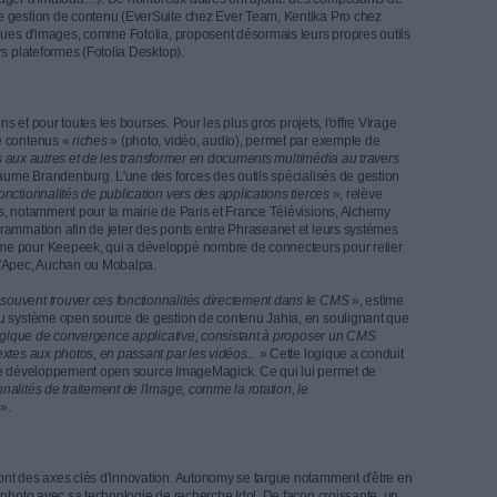
es et de transfert des clichés entre les applications.
artphones embarquant un capteur photo... Les appareils photos sont p
aussi, à la maison, mais aussi dans les entreprises «
confrontées à la
ur tel ou tel site, puis sur telle ou telle application...
», affirme Gui
du logiciel open source de gestion de photothèques Phraseanet. «
L'e
liter son partage partout où c'est possible
», explique-t-il. Et par là m
ge
», abonde Guillaume Brandenburg, directeur marchés Europe che
nombreux éditeurs ont développé des solutions autonomes (Image Hawk
 GescoMedia chez Gesco, Orphea Studio chez Algoba Systems, ePho
kis et Imaload Manager d'Imaload…). De nombreux autres ont ajouté
urs plateformes de gestion de contenu (EverSuite chez Ever Team, Ke
. Et certaines banques d'images, comme Fotolia, proposent désormais 
s achetés sur leurs plateformes (Fotolia Desktop).
pour tous les besoins et pour toutes les bourses. Pour les plus gros proj
 sur la gestion de contenus «
riches
» (photo, vidéo, audio), permet 
 les associer les uns aux autres et de les transformer en documents mul
gré
», insiste Guillaume Brandenburg. L'une des forces des outils spéc
utre dans «
leurs fonctionnalités de publication vers des applications t