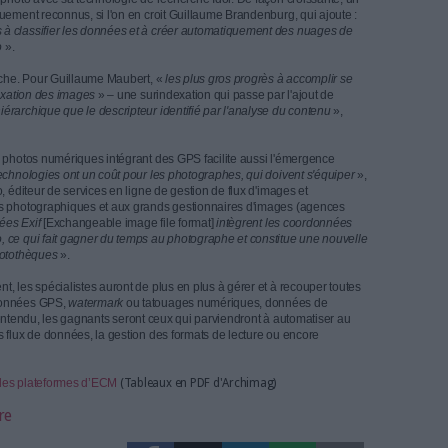
ins de ses clients, notamment pour la mairie de Paris et France Télé
nterfaces de programmation afin de jeter des ponts entre Phraseanet 
émarche est la même pour Keepeek, qui a développé nombre de conne
reprises comme l'Apec, Auchan ou Mobalpa.
. «
On peut aussi souvent trouver ces fonctionnalités directement da
 et co-fondateur du système open source de gestion de contenu Jahia
crit «
dans une logique de convergence applicative, consistant à pr
documents - des textes aux photos, en passant par les vidéos...
» Cette
teforme la librairie de développement open source ImageMagick. Ce qui
ahia «
des fonctionnalités de traitement de l'image, comme la rotation, 
ouche des images
».
exation
ssance d'images sont des axes clés d'innovation. Autonomy se targue
t affiché dans une photo avec sa technologie de recherche Idol. De fa
ent être automatiquement reconnus, si l'on en croit Guillaume Branden
s, nous arrivons à classifier les données et à créer automatiqueme
nts liés à la photo
».
tres axes de recherche. Pour Guillaume Maubert, «
les plus gros progr