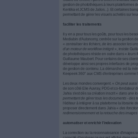
automatisé des métadonné
Compacts, bridges, reflex, sm
photographies se multiplient 
les doubles numériques, postés s
directeur d'Alchemy, éditeur 
centraliser le média et de faci
autant que possible le stocka
L'offre est pléthorique. De 
ImagesEnLigne chez Agelia,
Studio ou encore Ajaris d'Or
gestion de photothèques à le
Kentika et JCMS de Jalios...)
permettant de gérer les visuel
faciliter les traitements
Il y en a pour tous les goûts, 
Mediabin d'Autonomy, centrée
«
centraliser les fichiers, de
d'un moteur de workflow inté
de photothèques réside en o