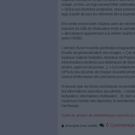
Guillaume Maubert. Pour certa
développe ainsi ses propres i
de gestion de contenu. La d
Keepeek 360° aux CMS d'ent
Les deux mondes convergent
de son côté Elie Auvray, PDG
Jahia s'est dès sa création ins
permettant de gérer tous les 
l'éditeur à intégrer à sa pla
proposer directement dans J
redimensionnement et la ret
automatiser et enrichir l'ind
La correction ou la reconnai
capacité d'analyser ce qui es
visage, un lieu, un logo peuv
«
Grâce aux données analysée
tags à partir de tous les éléme
Et il existe encore bien d'au