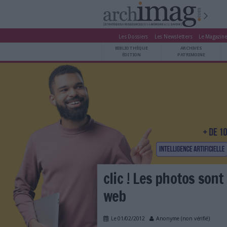
Les Dossiers
Les Newsle
BIBLIOTHÈQUE ÉDITION
BIBLIOTHÈQUE
ARCHIVES PATRIMOINE
ÉDITION
P
VEILLE DOCUMENTATION
DÉMAT CLOUD
UNIVERS DATA
TRAVAIL COLLABORATIF
VIE NUMÉRIQUE
NUMÉRIQUE RESPONSABLE
LES DOSSIERS
clic ! Les pho