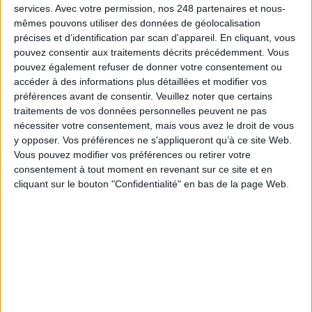
services.
Avec votre permission, nos 248 partenaires et nous-
mêmes pouvons utiliser des données de géolocalisation
précises et d’identification par scan d'appareil. En cliquant, vous
pouvez consentir aux traitements décrits précédemment. Vous
pouvez également refuser de donner votre consentement ou
71e Congrès de l’ABF : l’hospitalité comme fil rouge
accéder à des informations plus détaillées et modifier vos
préférences avant de consentir.
Veuillez noter que certains
traitements de vos données personnelles peuvent ne pas
nécessiter votre consentement, mais vous avez le droit de vous
y opposer. Vos préférences ne s'appliqueront qu’à ce site Web.
Vous pouvez modifier vos préférences ou retirer votre
Bibliothèques : comment survivre face aux
consentement à tout moment en revenant sur ce site et en
pressions ?
cliquant sur le bouton "Confidentialité" en bas de la page Web.
Bibliothèques : la difficile bataille des budgets