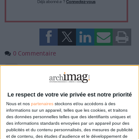
Déjà abonné.e ?
Connectez-vous
0 Commentaire
Livre
Le respect de votre vie privée est notre priorité
Connectez-vous
ou
inscrivez-vous
pour publier un commentaire
Nous et nos
partenaires
stockons et/ou accédons à des
informations sur un appareil, telles que les cookies, et traitons
des données personnelles telles que des identifiants uniques et
À LIRE SUR ARCHIMAG
des informations standards envoyées par un appareil pour des
publicités et du contenu personnalisés, des mesures de publicité
La bibliothèque de Lille confie son récolement et
et de contenu, des études d'audience et le développement de
son catalogage à AureXus