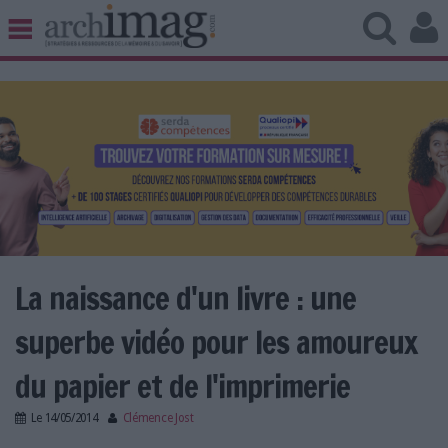
BIBLIOTHÈQUE ÉDITION
ARCHIVES PATRIMOINE
VEILLE DOCUMENTATION
DÉMAT CLOUD
UNIVERS DATA
TRAVAIL COLLABORATIF
VIE NUMÉRIQUE
NUMÉRIQUE RESPONSABLE
La naissance d'un livre : une
superbe vidéo pour les amoureux
LES DOSSIERS
du papier et de l'imprimerie
LES NEWSLETTERS
Le
14/05/2014
Clémence Jost
LE MAGAZINE