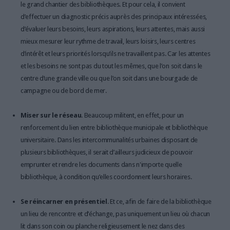
le grand chantier des bibliothèques. Et pour cela, il convient
d’effectuer un diagnostic précis auprès des principaux intéressées,
d’évaluer leurs besoins, leurs aspirations, leurs attentes, mais aussi
mieux mesurer leur rythme de travail, leurs loisirs, leurs centres
d’intérêt et leurs priorités lorsqu’ils ne travaillent pas. Car les attentes
et les besoins ne sont pas du tout les mêmes, que l’on soit dans le
centre d’une grande ville ou que l’on soit dans une bourgade de
campagne ou de bord de mer.
Miser sur le réseau
. Beaucoup militent, en effet, pour un
renforcement du lien entre bibliothèque municipale et bibliothèque
universitaire. Dans les intercommunalités urbaines disposant de
plusieurs bibliothèques, il serait d’ailleurs judicieux de pouvoir
emprunter et rendre les documents dans n'importe quelle
bibliothèque, à condition qu’elles coordonnent leurs horaires.
Se réincarner en présentiel
. Et ce, afin de faire de la bibliothèque
un lieu de rencontre et d’échange, pas uniquement un lieu où chacun
lit dans son coin ou planche religieusement le nez dans des