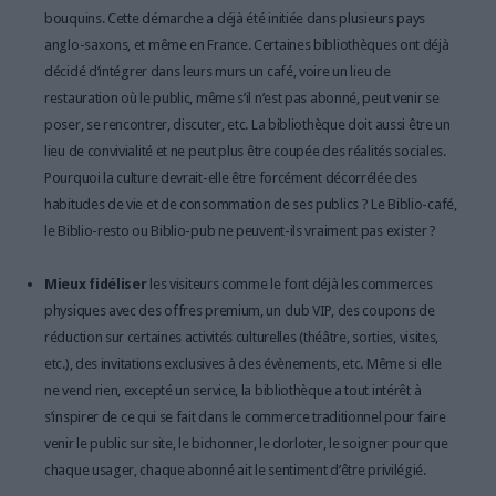
bouquins. Cette démarche a déjà été initiée dans plusieurs pays
anglo-saxons, et même en France. Certaines bibliothèques ont déjà
décidé d’intégrer dans leurs murs un café, voire un lieu de
restauration où le public, même s’il n’est pas abonné, peut venir se
poser, se rencontrer, discuter, etc. La bibliothèque doit aussi être un
lieu de convivialité et ne peut plus être coupée des réalités sociales.
Pourquoi la culture devrait-elle être forcément décorrélée des
habitudes de vie et de consommation de ses publics ? Le Biblio-café,
le Biblio-resto ou Biblio-pub ne peuvent-ils vraiment pas exister ?
Mieux fidéliser
les visiteurs comme le font déjà les commerces
physiques avec des offres premium, un club VIP, des coupons de
réduction sur certaines activités culturelles (théâtre, sorties, visites,
etc.), des invitations exclusives à des évènements, etc. Même si elle
ne vend rien, excepté un service, la bibliothèque a tout intérêt à
s’inspirer de ce qui se fait dans le commerce traditionnel pour faire
venir le public sur site, le bichonner, le dorloter, le soigner pour que
chaque usager, chaque abonné ait le sentiment d’être privilégié.