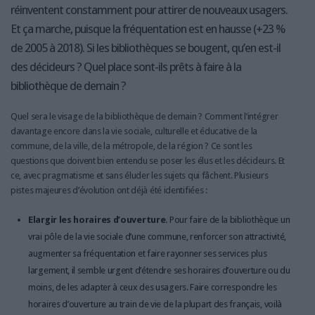
réinventent constamment pour attirer de nouveaux usagers.
Et ça marche, puisque la fréquentation est en hausse (+23 %
de 2005 à 2018). Si les bibliothèques se bougent, qu’en est-il
des décideurs ? Quel place sont-ils prêts à faire à la
bibliothèque de demain ?
Quel sera le visage de la bibliothèque de demain ? Comment l’intégrer
davantage encore dans la vie sociale, culturelle et éducative de la
commune, de la ville, de la métropole, de la région ? Ce sont les
questions que doivent bien entendu se poser les élus et les décideurs. Et
ce, avec pragmatisme et sans éluder les sujets qui fâchent. Plusieurs
pistes majeures d’évolution ont déjà été identifiées :
Elargir les horaires d’ouverture
. Pour faire de la bibliothèque un
vrai pôle de la vie sociale d’une commune, renforcer son attractivité,
augmenter sa fréquentation et faire rayonner ses services plus
largement, il semble urgent d’étendre ses horaires d’ouverture ou du
moins, de les adapter à ceux des usagers. Faire correspondre les
horaires d’ouverture au train de vie de la plupart des français, voilà