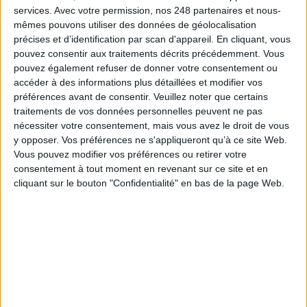
services.
Avec votre permission, nos 248 partenaires et nous-
mêmes pouvons utiliser des données de géolocalisation
Créer une bibliothèque connectée accessible 24/7
, y compris
précises et d’identification par scan d'appareil. En cliquant, vous
en mobilité via une application mobile, avec de nombreux services
pouvez consentir aux traitements décrits précédemment. Vous
en ligne : réservation de salles, d’ouvrages, de jeux vidéo, d’objets,
pouvez également refuser de donner votre consentement ou
d’une place dans un atelier, exposition virtuelle, visite virtuelle,
accéder à des informations plus détaillées et modifier vos
webinaires, podcasts, évènements digitaux, etc.
préférences avant de consentir.
Veuillez noter que certains
traitements de vos données personnelles peuvent ne pas
nécessiter votre consentement, mais vous avez le droit de vous
Développer de nouveaux services de livraison
, à la fois pour
y opposer. Vos préférences ne s'appliqueront qu’à ce site Web.
faire revenir les gens en bibliothèque (click-and-collect, casiers,
Vous pouvez modifier vos préférences ou retirer votre
automates, etc.) et leur permettre de profiter de l’offre proposée à
consentement à tout moment en revenant sur ce site et en
tout moment (livraison par coursier à domicile ou dans des casiers
cliquant sur le bouton "Confidentialité" en bas de la page Web.
implantés à des endroits stratégiques de la ville pour pouvoir
récupérer un livre emprunté en descendant des transports en
commun par exemple, le soir, après le travail, ou en allant chercher
les enfants à l’école).
Proposer des services pratiques sur site
, comme du matériel
en libre utilisation (des imprimantes, une découpeuse laser, une