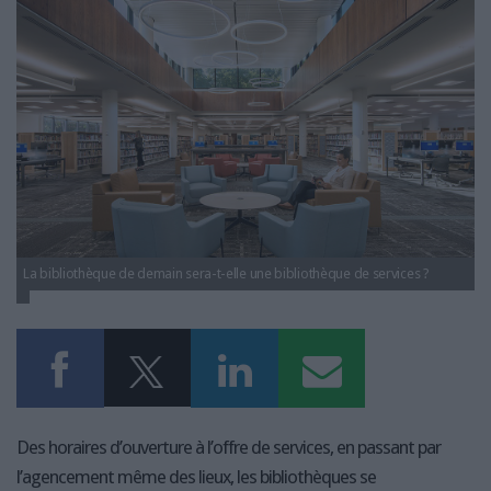
LES GUIDES PRATIQUES
bibliothque_design.jpg
LES BASES DE DONNÉES
L'ESPACE EMPLOI
L'AGENDA
L'ANNUAIRE DES ACTEURS
LES LIVRES BLANCS
LES SUPPLÉMENTS
NOS OFFRES D'ABONNEMENTS
La bibliothèque de demain sera-t-elle une bibliothèque de services ?
Des horaires d’ouverture à l’offre de services, en passant par
l’agencement même des lieux, les bibliothèques se