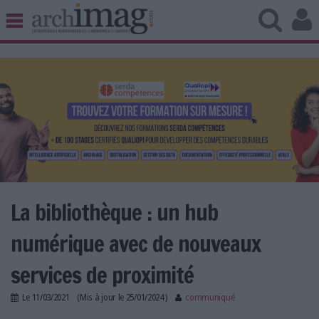
BIBLIOTHÈQUE ÉDITION
ARCHIVES PATRIMOINE
VEILLE DOCUMENTATION
DÉMAT CLOUD
UNIVERS DATA
TRAVAIL COLLABORATIF
VIE NUMÉRIQUE
NUMÉRIQUE RESPONSABLE
La bibliothèque : un hub
numérique avec de nouveaux
LES DOSSIERS
services de proximité
LES NEWSLETTERS
Le
11/03/2021
(Mis à jour le
25/01/2024
)
communiqué
LE MAGAZINE