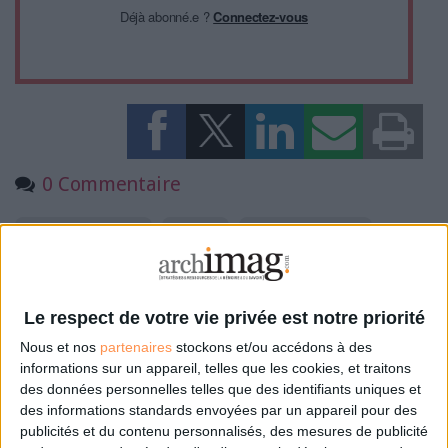
Déjà abonné.e ?
Connectez-vous
0 Commentaire
Archivage Électronique
Stockage
Données Personnelles
Connectez-vous
ou
inscrivez-vous
pour publier un commentaire
Le respect de votre vie privée est notre priorité
Nous et nos
partenaires
stockons et/ou accédons à des
informations sur un appareil, telles que les cookies, et traitons
À LIRE SUR ARCHIMAG
des données personnelles telles que des identifiants uniques et
des informations standards envoyées par un appareil pour des
publicités et du contenu personnalisés, des mesures de publicité
La maturité numérique des entreprises françaises