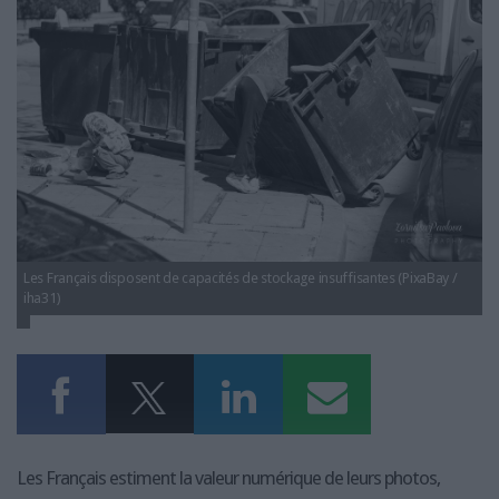
LES GUIDES PRATIQUES
LES BASES DE DONNÉES
L'ESPACE EMPLOI
L'AGENDA
L'ANNUAIRE DES ACTEURS
LES LIVRES BLANCS
LES SUPPLÉMENTS
NOS OFFRES D'ABONNEMENTS
Les Français disposent de capacités de stockage insuffisantes (PixaBay /
iha31)
Les Français estiment la valeur numérique de leurs photos,