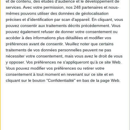
et de contenu, des études d'audience et le développement de
laisse à désirer
services.
Avec votre permission, nos 248 partenaires et nous-
mêmes pouvons utiliser des données de géolocalisation
précises et d’identification par scan d'appareil. En cliquant, vous
pouvez consentir aux traitements décrits précédemment. Vous
pouvez également refuser de donner votre consentement ou
Le Bénin bascule dans la dématérialisation tous
accéder à des informations plus détaillées et modifier vos
azimuts
préférences avant de consentir.
Veuillez noter que certains
traitements de vos données personnelles peuvent ne pas
nécessiter votre consentement, mais vous avez le droit de vous
y opposer. Vos préférences ne s'appliqueront qu’à ce site Web.
Vous pouvez modifier vos préférences ou retirer votre
Construire et faire vivre son référentiel
consentement à tout moment en revenant sur ce site et en
d’archivage : mode d’emploi, entre conformité et
cliquant sur le bouton "Confidentialité" en bas de la page Web.
mémoire
Cybersécurité, ce que chaque PME doit savoir et
faire