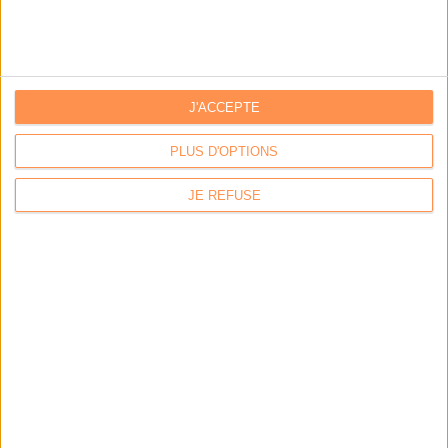
Stratégie data : tirez profit de l’intelligence des
données
J'ACCEPTE
LES DERNIÈRES PARUTIONS
PLUS D'OPTIONS
JE REFUSE