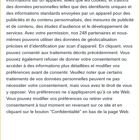
informations sur un appareil, telles que les cookies, et traitons
des données personnelles telles que des identifiants uniques et
0 Commentaire
des informations standards envoyées par un appareil pour des
publicités et du contenu personnalisés, des mesures de publicité
et de contenu, des études d'audience et le développement de
Région
E-Administration
services.
Avec votre permission, nos 248 partenaires et nous-
mêmes pouvons utiliser des données de géolocalisation
précises et d’identification par scan d'appareil. En cliquant, vous
pouvez consentir aux traitements décrits précédemment. Vous
Connectez-vous
ou
inscrivez-vous
pour publier un commentaire
pouvez également refuser de donner votre consentement ou
accéder à des informations plus détaillées et modifier vos
préférences avant de consentir.
Veuillez noter que certains
À LIRE SUR ARCHIMAG
traitements de vos données personnelles peuvent ne pas
nécessiter votre consentement, mais vous avez le droit de vous
Konica Minolta reprend les fonds de commerce
y opposer. Vos préférences ne s'appliqueront qu’à ce site Web.
d’OpenBee et de Doxense
Vous pouvez modifier vos préférences ou retirer votre
consentement à tout moment en revenant sur ce site et en
cliquant sur le bouton "Confidentialité" en bas de la page Web.
La maturité numérique des entreprises françaises
laisse à désirer