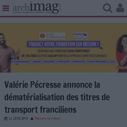
BIBLIOTHÈQUE ÉDITION
ARCHIVES PATRIMOINE
VEILLE DOCUMENTATION
DÉMAT CLOUD
UNIVERS DATA
TRAVAIL COLLABORATIF
VIE NUMÉRIQUE
NUMÉRIQUE RESPONSABLE
Valérie Pécresse annonce la
dématérialisation des titres de
LES DOSSIERS
transport franciliens
LES NEWSLETTERS
Le
23/05/2016
Maxime Grimbert
LE MAGAZINE