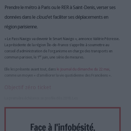
Prendre le métro à Paris ou le RER à Saint-Denis, verser ses
données dans le
cloud
et faciliter ses déplacements en
région parisienne.
« Le Pass Navigo va devenir le Smart Navigo », annonce Valérie Pécresse.
La présidente de la région Île-de-France s'apprête à soumettre au
conseil d'administration de l'organisme en charge des transports en
er
commun parisien, le 1
juin, une série de mesures.
Elle les présente avant tout, dans
le Journal du dimanche du 22 mai
,
comme un moyen « d'améliorer la vie quotidienne des Franciliens ».
Objectif zéro ticket
La première échéance se profile dès 2018. Les
Face à l'infobésité,