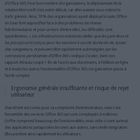
d'Office 365. Pour bon nombre d’organisations, le déploiement de la
solution Microsoft s’est avéré délicat, car elles avaient sous-estimé le
trafic généré. Ainsi, 70 % des organisations ayant déployé la suite Office
en Saas font aujourd’hui face à des problèmes de réseau
hebdomadaires et pour un tiers d’entre elles, les difficultés sont
quotidiennes. «
Les infrastructures existantes (telles que les pare-feux et
les proxys) sont conçus pour les sessions à courte durée de vie, issues
des navigateurs, et peuvent être rapidement submergées par les
connexions persistantes d’Office 365
» indique Zscaler, dans son
rapport. Réseau coupé = fin de l'accès aux documents, à l’édition en ligne
et à toutes les autres fonctionnalités d’Office 365. L’organisation passe à
l’arrêt complet.
Ergonomie générale insuffisante et risque de rejet
utilisateur
SharePoint est connu pour sa complexité d’administration, mais c’est
l’ensemble des services Office 365 qui sont compliqués à maîtriser.
L’offre comprend beaucoup de fonctionnalités, mais celle-ci sont surtout
des applications juxtaposées les unes aux-autres, sans réelle intégration.
Elles perdent ainsi rapidement les utilisateurs.