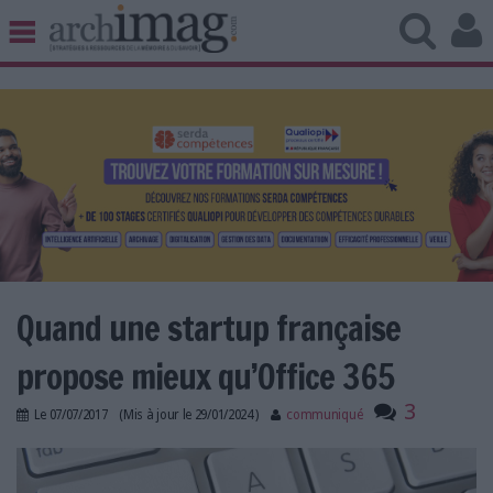
BIBLIOTHÈQUE ÉDITION
ARCHIVES PATRIMOINE
VEILLE DOCUMENTATION
DÉMAT CLOUD
UNIVERS DATA
TRAVAIL COLLABORATIF
VIE NUMÉRIQUE
NUMÉRIQUE RESPONSABLE
Quand une startup française
propose mieux qu’Office 365
3
LES DOSSIERS
Le
07/07/2017
(Mis à jour le
29/01/2024
)
communiqué
LES NEWSLETTERS
odometer-1810107_1920.jpg
LE MAGAZINE