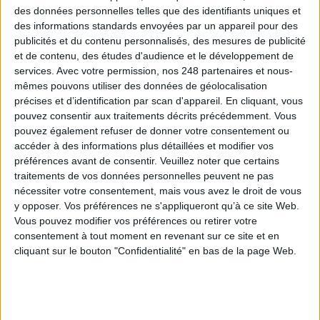
des données personnelles telles que des identifiants uniques et
applicative et l’accès au support utilisateur.
des informations standards envoyées par un appareil pour des
publicités et du contenu personnalisés, des mesures de publicité
Enfin, il s’agit d’une technologie développée en Europe et même en
et de contenu, des études d'audience et le développement de
France. CEO-Vision SAS est basée en Haute-Savoie et est parvenue à
services.
Avec votre permission, nos 248 partenaires et nous-
développer cette offre unique en réunissant des composants issus des 4
mêmes pouvons utiliser des données de géolocalisation
coins du monde. Pari réussi, puisqu’aujourd’hui plusieurs grands
précises et d’identification par scan d'appareil. En cliquant, vous
comptes privés et publics ont adopté GoFAST (voir
les références
).
pouvez consentir aux traitements décrits précédemment. Vous
Christopher Potter
pouvez également refuser de donner votre consentement ou
Président de
CEO-Vision S.A.S
accéder à des informations plus détaillées et modifier vos
préférences avant de consentir.
Veuillez noter que certains
Christopher Potter a créé le 1er site
traitements de vos données personnelles peuvent ne pas
Internet boursier en France en 1996, puis
nécessiter votre consentement, mais vous avez le droit de vous
la 1ère banque privée en ligne Suisse en
y opposer. Vos préférences ne s'appliqueront qu’à ce site Web.
1998 et a été jusqu'en 2009 responsable
Vous pouvez modifier vos préférences ou retirer votre
des plateformes Internet de bourse du
consentement à tout moment en revenant sur ce site et en
Groupe Crédit Agricole. Ses 12 années
cliquant sur le bouton "Confidentialité" en bas de la page Web.
passées dans le secteur bancaire et
l'expérience acquise dans le domaine
des systèmes informatiques lui ont
permis d'identifier les faiblesses des outils utilisés dans la majorité des