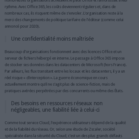
nombreuses organisations achetaient le pack Office et l’amortissait à leur
rythme. Avec Office 365, les coûts deviennent réguliers et, dans de
nombreux cas, ils risquent même de s’envoler. L’organisation reste à la
merci des changements de politique tarifaire de l'éditeur (comme celui
annoncé pour 2020).
Une confidentialité moins maîtrisée
Beaucoup d’organisations fonctionnent avec des licences Office et un
serveur de fichiers hébergé en interne. Le passage à Office 365 impose
de stocker ses données dans les datacenters de Microsoft (hors France).
Par ailleurs, les flux transitant entre les locaux et les datacenters, il y a un
réel risque « d’interception ». La guerre économique en cours
actuellement montre qu’il ne s’agit plus de science-fiction, mais de
pratiques avérées perpétrées par des concurrents ou même des États.
Des besoins en ressources réseaux non
négligeables, une fiabilité liée à celui-ci
Comme tout service Cloud, l’expérience utilisateurs dépend de la qualité
et de la fiabilité du réseau. Or, selon une étude de Zscaler, société
spécialisée dans la sécurité du Cloud, c’est un des plus grands défauts